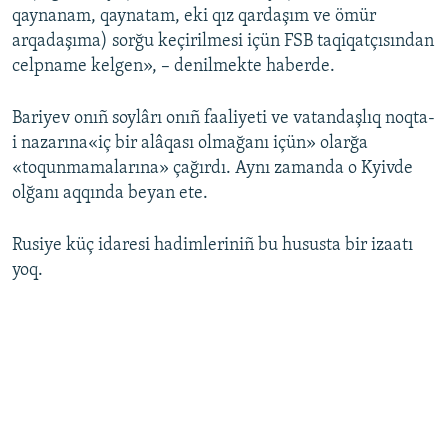
qaynanam, qaynatam, eki qız qardaşım ve ömür
arqadaşıma) sorğu keçirilmesi içün FSB taqiqatçısından
celpname kelgen», – denilmekte haberde.
Bariyev onıñ soylârı onıñ faaliyeti ve vatandaşlıq noqta-
i nazarına«iç bir alâqası olmağanı içün» olarğa
«toqunmamalarına» çağırdı. Aynı zamanda o Kyivde
olğanı aqqında beyan ete.
Rusiye küç idaresi hadimleriniñ bu hususta bir izaatı
yoq.