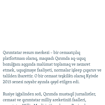
Qırımtatar resurs merkezi – bir cemaatçılıq
platfortması olaraq, maqsadı Qırımda aq-uquq
bozulğanı aqqında malümat toplamaq ve nezaret
etmek, uquqimaye faaliyeti, normalar işleep çıqaruv ve
talilden ibarettir. O bir cemaat teşkilâtı olaraq Kyivde
2015 senesi noyabr ayında qayd etilgen edi.
Rusiye işğalinden soñ, Qırımda mustaqil jurnalistler,
cemaat ve qırımtatar milliy areketiniñ faalleri,