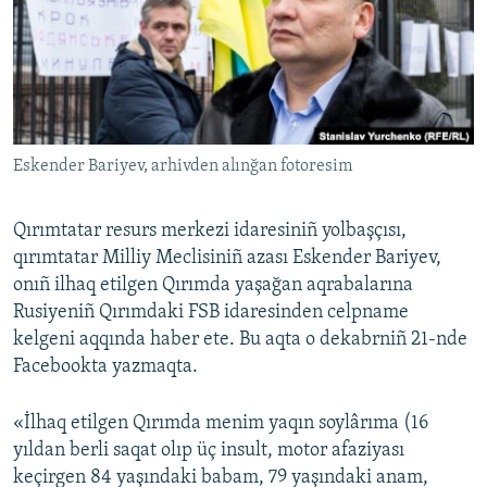
Русский
Українською
QOŞULIÑIZ!
Eskender Bariyev, arhivden alınğan fotoresim
Qırımtatar resurs merkezi idaresiniñ yolbaşçısı,
RFE/RS bütün saytları
qırımtatar Milliy Meclisiniñ azası Eskender Bariyev,
onıñ ilhaq etilgen Qırımda yaşağan aqrabalarına
Rusiyeniñ Qırımdaki FSB idaresinden celpname
kelgeni aqqında haber ete. Bu aqta o dekabrniñ 21-nde
Facebookta yazmaqta.
«İlhaq etilgen Qırımda menim yaqın soylârıma (16
yıldan berli saqat olıp üç insult, motor afaziyası
keçirgen 84 yaşındaki babam, 79 yaşındaki anam,