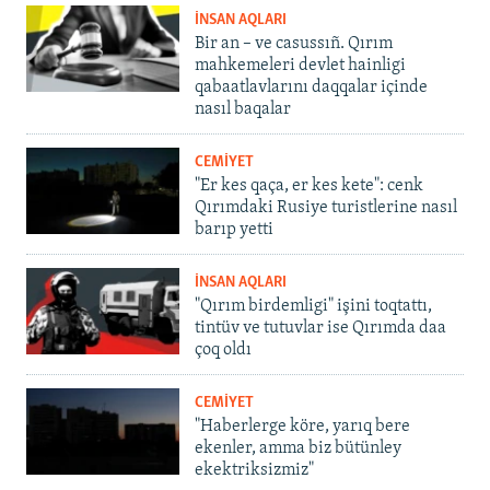
İNSAN AQLARI
Bir an – ve casussıñ. Qırım
mahkemeleri devlet hainligi
qabaatlavlarını daqqalar içinde
nasıl baqalar
CEMİYET
"Er kes qaça, er kes kete": cenk
Qırımdaki Rusiye turistlerine nasıl
barıp yetti
İNSAN AQLARI
"Qırım birdemligi" işini toqtattı,
tintüv ve tutuvlar ise Qırımda daa
çoq oldı
CEMİYET
"Haberlerge köre, yarıq bere
ekenler, amma biz bütünley
ekektriksizmiz"