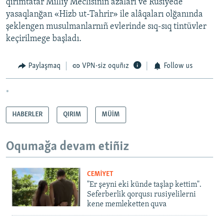
qırımtatar Milliy Meclisiniñ azaları ve Rusiyede
yasaqlanğan «Hizb ut-Tahrir» ile alâqaları olğanında
şeklengen musulmanlarnıñ evlerinde sıq-sıq tintüvler
keçirilmege başladı.
Paylaşmaq
VPN-siz oquñız
Follow us
*
HABERLER
QIRIM
MÜİM
Oqumağa devam etiñiz
CEMİYET
"Er şeyni eki künde taşlap kettim".
Seferberlik qorqusı rusiyelilerni
kene memleketten quva