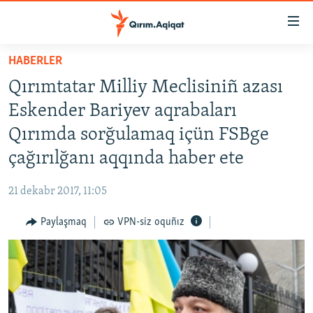
Link
açıqlığı
Esas
HABERLER
mündericege
HABERLER
Qırımtatar Milliy Meclisiniñ azası
qaytmaq
SİYASET
Baş
Eskender Bariyev aqrabaları
İQTİSADİYAT
navigatsiyağa
Qırımda sorğulamaq içün FSBge
qaytmaq
CEMİYET
çağırılğanı aqqında haber ete
Qıdıruvğa
MEDENİYET
qaytmaq
21 dekabr 2017, 11:05
İNSAN AQLARI
Paylaşmaq
VPN-siz oquñız
VİDEO
SÜRET
BLOGLAR
FİKİR