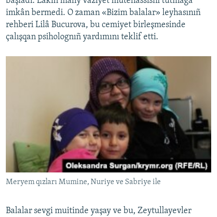
başladı. Lâkin maliy vaziyet mutehassısnı tutmağa
imkân bermedi. O zaman «Bizim balalar» leyhasınıñ
rehberi Lilâ Bucurova, bu cemiyet birleşmesinde
çalışqan psiholognıñ yardımını teklif etti.
Meryem qızları Mumine, Nuriye ve Sabriye ile
Balalar sevgi muitinde yaşay ve bu, Zeytullayevler