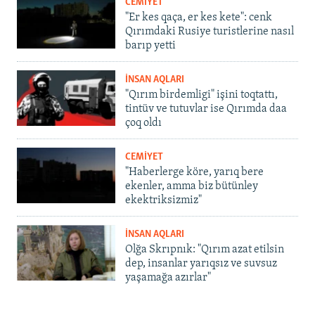
CEMİYET
"Er kes qaça, er kes kete": cenk
Qırımdaki Rusiye turistlerine nasıl
barıp yetti
İNSAN AQLARI
"Qırım birdemligi" işini toqtattı,
tintüv ve tutuvlar ise Qırımda daa
çoq oldı
CEMİYET
"Haberlerge köre, yarıq bere
ekenler, amma biz bütünley
ekektriksizmiz"
İNSAN AQLARI
Olğa Skrıpnık: "Qırım azat etilsin
dep, insanlar yarıqsız ve suvsuz
yaşamağa azırlar"