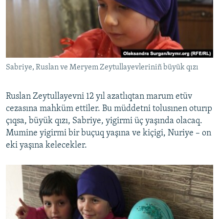
Sabriye, Ruslan ve Meryem Zeytullayevleriniñ büyük qızı
Ruslan Zeytullayevni 12 yıl azatlıqtan marum etüv
cezasına mahküm ettiler. Bu müddetni tolusınen oturıp
çıqsa, büyük qızı, Sabriye, yigirmi üç yaşında olacaq.
Mumine yigirmi bir buçuq yaşına ve kiçigi, Nuriye – on
eki yaşına kelecekler.