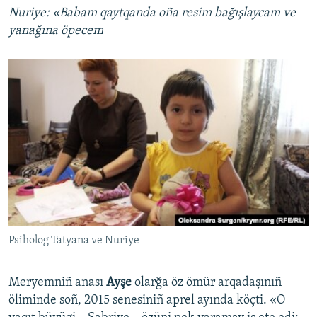
Nuriye: «Babam qaytqanda oña resim bağışlaycam ve
yanağına öpecem
Psiholog Tatyana ve Nuriye
Meryemniñ anası
Ayşe
olarğa öz ömür arqadaşınıñ
öliminde soñ, 2015 senesiniñ aprel ayında köçti. «O