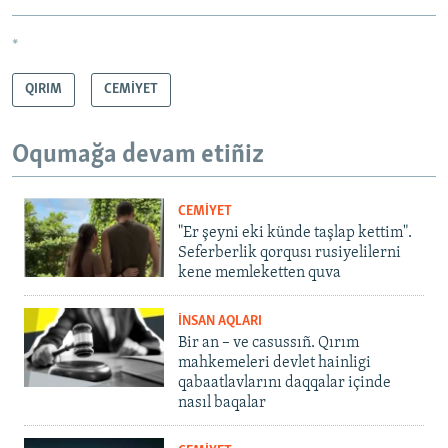
*
QIRIM
CEMİYET
Oqumağa devam etiñiz
CEMİYET
"Er şeyni eki künde taşlap kettim".
Seferberlik qorqusı rusiyelilerni
kene memleketten quva
İNSAN AQLARI
Bir an – ve casussıñ. Qırım
mahkemeleri devlet hainligi
qabaatlavlarını daqqalar içinde
nasıl baqalar