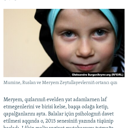
Mumine, Ruslan ve Meryem Zeytullayevlerniñ ortancı qızı
Meryem, qızlarınıñ evelden yat adamlarnen laf
etmegenlerini ve birisi kelse, başqa odağa ketip,
qapalğanlarını ayta. Balalar içün psiholognıñ davet
etilmesi aqqında o, 2015 senesiniñ yazında tüşünip