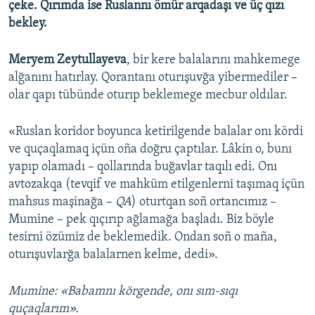
çeke. Qırımda ise Ruslannı ömür arqadaşı ve üç qızı
bekley.
Meryem Zeytullayeva
, bir kere balalarını mahkemege
alğanını hatırlay. Qorantanı oturışuvğa yibermediler –
olar qapı tübünde oturıp beklemege mecbur oldılar.
«Ruslan koridor boyunca ketirilgende balalar onı kördi
ve quçaqlamaq içün oña doğru çaptılar. Lâkin o, bunı
yapıp olamadı – qollarında buğavlar taqılı edi. Onı
avtozakqa (tevqif ve mahküm etilgenlerni taşımaq içün
mahsus maşinağa –
QA
) oturtqan soñ ortancımız –
Mumine – pek qıçırıp ağlamağa başladı. Biz böyle
tesirni özümiz de beklemedik. Ondan soñ o maña,
oturışuvlarğa balalarnen kelme, dedi».
Mumine: «Babamnı körgende, onı sım-sıqı
quçaqlarım».