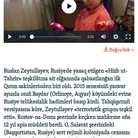
No media source currently available
Русский
Українською
0:00
2:01
QOŞULIÑIZ!
Doğru link
RFE/RS bütün saytları
Ruslan Zeytullayev, Rusiyede yasaq etilgen «Hizb ut-
Tahrir» teşkilâtına ait olğanında qabaatlanğan ilk
Qırım sakinlerinden biri oldı. 2015 senesiniñ yanvar
ayında onıñ Baydar (Orlinoye, Aqyar) köyündeki evine
Rusiye telükesizlik hadimleri basıp kirdi. Tahqiqatnıñ
versiyasına köre, Zeytullayev «terroristik grupnı teşkil
etti». Rostov-na-Donu şeerinde keçken mahkeme oña
12 yıl apis müddeti berdi. O, Salavat şeerindeki
(Başqortıstan, Rusiye) sert rejimli koloniyada cezasını