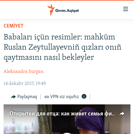
Link
açıqlığı
Esas
CEMİYET
mündericege
HABERLER
Babaları içün resimler: mahküm
qaytmaq
SİYASET
Baş
Ruslan Zeytullayevniñ qızları onıñ
İQTİSADİYAT
navigatsiyağa
qaytmasını nasıl bekleyler
qaytmaq
CEMİYET
Qıdıruvğa
Aleksandra Surgan
MEDENİYET
qaytmaq
14 dekabr 2017, 19:49
İNSAN AQLARI
VİDEO
Paylaşmaq
VPN-siz oquñız
SÜRET
Открытки для отца: как живет семья фигуранта «дела Хизб ут-Тахрир» (видео)
BLOGLAR
FİKİR