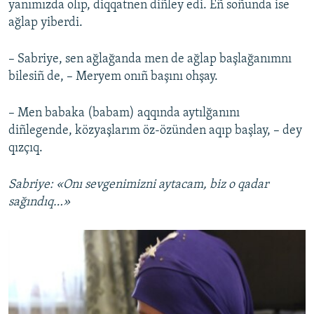
i
s
yanımızda olıp, diqqatnen diñley edi. Eñ soñunda ise
o
l
ağlap yiberdi.
u
i
s
d
– Sabriye, sen ağlağanda men de ağlap başlağanımnı
s
e
bilesiñ de, – Meryem onıñ başını ohşay.
l
i
– Men babaka (babam) aqqında aytılğanını
d
diñlegende, közyaşlarım öz-özünden aqıp başlay, – dey
e
qızçıq.
Sabriye: «Onı sevgenimizni aytacam, biz o qadar
sağındıq…»