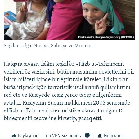
Sağdan solğa: Nuriye, Sabriye ve Mumine
Halqara siyasiy İslâm teşkilâtı «Hizb ut-Tahrir»niñ
vekilleri öz vazifesini, bütün musulman devletlerini bir
İslam hilâfeti içinde birleştirüvde köreler. Lâkin olar
buña irişmek içün terroristik usullarınıñ qullanıluvını
red ete ve Rusiyede aqsız yerde taqip etilgenlerini
aytalar. Rusiyeniñ Yuqarı mahkemesi 2003 senesinde
«Hizb ut-Tahrir»ni «terroristik» olaraq tanılğan 15
birleşmeniñ cedveline kirsetip, yasaq etti.
Paylaşmaq
VPN-siz oquñız
Follow us