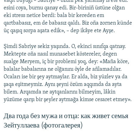
vaqıt büyügi – Sabriye – özüni pek yaramay is ete edi:
esini coya, burnu qanay edi. Bir-biriniñ üstüne olğan
eki stress netice berdi: bala bir kereden em
qartbabasız, em de babasız qaldı. Biz oña zornen künde
üç qaşıq sorpa aşata edik», – dep ikâye ete Ayşe.
Şimdi Sabriye sekiz yaşında. O, ekinci sınıfqa qatnay.
Mektepte oña nasıl munasebet köstereler, degen
sualge Meryem, iç bir problemi yoq, dey: «Maña köre,
balalar babalarına ne olğanını öyle de añlamadılar.
Ocaları ise bir şey aytmaylar. Er alda, biz yüzlev ya da
şaqa eşitmeymiz. Aynı şeyni özüm aqqımda da ayta
bilem. Arqamda ne aytqanlarını bilmeyim, lâkin
yüzüme qarşı bir şeyler aytmağa kimse cesaret etmey».
Два года без мужа и отца: как живет семья
Зейтуллаева (фотогалерея)