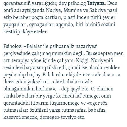
qorantasınıñ yararlığıdır, dey psiholog
Tatyana
. Evde
onıñ adı aytılğanda Nuriye, Mumine ve Sabriye nasıl
etip beraber poçta kartları, plastilinden türlü şeyler
yapqanları, oynağanları aqqında, biri-biriniñ sözüni
kestirip ikâye eteler.
Psiholog: «Balalar ile psihoanaliz nazariyesi
çerçivesinde çalışmaq mümkün degil. Bu sebepten men
art-terapiya yönelişinde çalışam. Kiçigi, Nuriyeniñ
resimleri başta sıtıq tüslü edi, şimdi ise olarda renkler
peyda olıp başlay. Balalarda telâş derecesi ale daa orta
dereceden yüksektir – olar babaları evde
olmağanından horlana», – dep qayd ete. O, olarnen
sanki babaları bir yerge ketmedi laf etmege, onıñ
qorantadaki itibarını tüşürmemege ve «eger söz
tutmasalar: özüñizni yahşı tutmasañız, babañız
kasevetlenecek, demege» tevsiye ete.