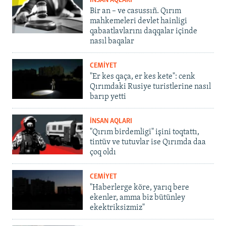
İNSAN AQLARI
Bir an – ve casussıñ. Qırım
mahkemeleri devlet hainligi
qabaatlavlarını daqqalar içinde
nasıl baqalar
CEMİYET
"Er kes qaça, er kes kete": cenk
Qırımdaki Rusiye turistlerine nasıl
barıp yetti
İNSAN AQLARI
"Qırım birdemligi" işini toqtattı,
tintüv ve tutuvlar ise Qırımda daa
çoq oldı
CEMİYET
"Haberlerge köre, yarıq bere
ekenler, amma biz bütünley
ekektriksizmiz"