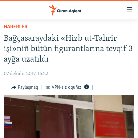
Link
açıqlığı
Esas
HABERLER
mündericege
HABERLER
Bağçasaraydaki «Hizb ut-Tahrir
qaytmaq
SİYASET
Baş
işi»niñ bütün figurantlarına tevqif 3
İQTİSADİYAT
navigatsiyağa
ayğa uzatıldı
qaytmaq
CEMİYET
Qıdıruvğa
07 dekabr 2017, 16:22
MEDENİYET
qaytmaq
Paylaşmaq
VPN-siz oquñız
İNSAN AQLARI
VİDEO
SÜRET
BLOGLAR
FİKİR