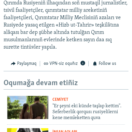
Qırımda Rusiyeniñ ilhaqından soñ mustaqil jurnalistler,
tsivil faaliyetçiler, qırımtatar milliy areketiniñ
faaliyetçileri, Qırımtatar Milliy Meclisiniñ azaları ve
Rusiyede yasaq etilgen «Hizb ut-Tahrir» teşkilâtına
alâqası bar dep şübhe altında tutulğan Qırım
musulmanlarınıñ evlerinde ketken sayın daa sıq
surette tintüvler yapıla.
Paylaşmaq
VPN-siz oquñız
Follow us
Oqumağa devam etiñiz
CEMİYET
"Er şeyni eki künde taşlap kettim".
Seferberlik qorqusı rusiyelilerni
kene memleketten quva