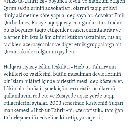
«Hizb ut-Tahrir işi» boyunca tevqif ve mahküm etilgen
Qırım sakinleriniñ advokatları, olarnıñ taqip etilüvi
diniy alâmetine köre yapıla, dep sayalar. Advokat Emil
Qurbedinov, Rusiye uquqqoruyıcı organları tarafından
bu iş boyunca taqip etilgenler esasen qırımtatarlar ve
olarnen birlikte İslâm dinini kütken ukrainler, ruslar,
tacikler, azerbaycanlar ve diger etnik gruppalarğa ait
Qırım sakinleri olğanını qayd ete.
Halqara siyasiy İslâm teşkilâtı «Hizb ut-Tahrir»niñ
vekilleri öz vazifesini, bütün musulman devletleriniñ
bir İslam hilâfeti içinde birleştirilmesi, dep köstereler.
Lâkin olar buña irişmek içün terroristik usullarnıñ
qullanıluvını red ete ve Rusiyede aqsız yerde taqip
etilgenlerini aytalar. 2003 senesinde Rusiyeniñ Yuqarı
mahkemesi «Hizb ut-Tahrir»ni, «terroristik» tanılğan
15 birleşmeniñ cedveline kirsetip, yasaq etti.