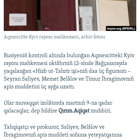
Русский
Українською
Aqmescitte Kyiv rayonı mahkemesi, arhiv fotosı
QOŞULIÑIZ!
Rusiyeniñ kontroli altında bulunğan Aqmescitteki Kyiv
rayonı mahkemesi oktâbrniñ 12-sinde Bağçasarayda
RFE/RS bütün saytları
yaqalanğan «Hizb ut-Tahrir işi»niñ daa üç figurantı –
Seyran Saliyev, Memet Belâlov ve Timur İbragimovnıñ
apis muddetini üç ayğa uzattı.
Olar muvaqqat izolâtorda martnıñ 9-na qadar
qalacaqlar, dep bildire
Qırım.Aqiqat
muhbiri.
Tahqiqatçı ve prokuror, Saliyev, Belâlov ve
İbragimovnıñ apis muddeti soñuna yeteyatqanına