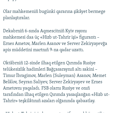
Olar mahkemeniñ bugünki qararına şikâyet bermege
planlaştıralar.
Dekabrniñ 6-sında Aqmescitniñ Kyiv rayonı
mahkemesi daa üç «Hizb ut-Tahrir işi» figurantı –
Ernes Ametov, Marlen Asanov ve Server Zekiryayevğa
apis müddetini martnıñ 9-na qadar uzattı.
Oktâbrniñ 12-sinde ilhaq etilgen Qırımda Rusiye
telükesizlik hadimleri Bağçasaraynıñ altı sakini –
Timur İbragimov, Marlen (Suleyman) Asanov, Memet
Belâlov, Seyran Saliyev, Server Zekiryayev ve Ernes
Ametovnı yaqaladı. FSB olarnı Rusiye ve onıñ
tarafından ilhaq etilgen Qırımda yasaqlanğan «Hizb ut-
Tahrir» teşkilâtınıñ azaları olğanında qabaatlay.