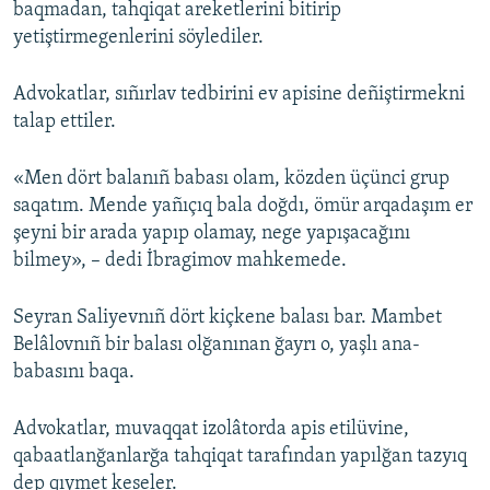
baqmadan, tahqiqat areketlerini bitirip
yetiştirmegenlerini söylediler.
Advokatlar, sıñırlav tedbirini ev apisine deñiştirmekni
talap ettiler.
«Men dört balanıñ babası olam, közden üçünci grup
saqatım. Mende yañıçıq bala doğdı, ömür arqadaşım er
şeyni bir arada yapıp olamay, nege yapışacağını
bilmey», – dedi İbragimov mahkemede.
Seyran Saliyevnıñ dört kiçkene balası bar. Mambet
Belâlovnıñ bir balası olğanınan ğayrı o, yaşlı ana-
babasını baqa.
Advokatlar, muvaqqat izolâtorda apis etilüvine,
qabaatlanğanlarğa tahqiqat tarafından yapılğan tazyıq
dep qıymet keseler.