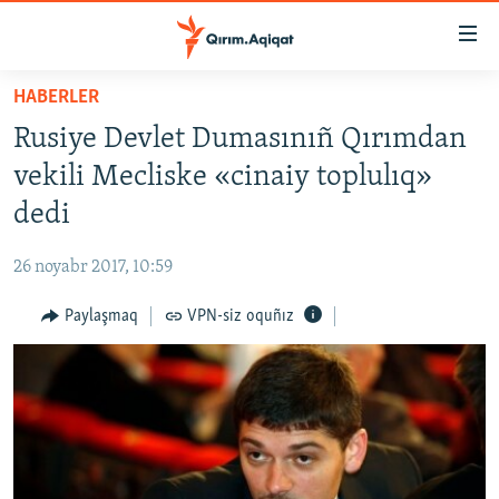
Link
açıqlığı
Esas
HABERLER
mündericege
HABERLER
Rusiye Devlet Dumasınıñ Qırımdan
qaytmaq
SİYASET
Baş
vekili Mecliske «cinaiy toplulıq»
İQTİSADİYAT
navigatsiyağa
dedi
qaytmaq
CEMİYET
Qıdıruvğa
26 noyabr 2017, 10:59
MEDENİYET
qaytmaq
Paylaşmaq
VPN-siz oquñız
İNSAN AQLARI
VİDEO
SÜRET
BLOGLAR
FİKİR