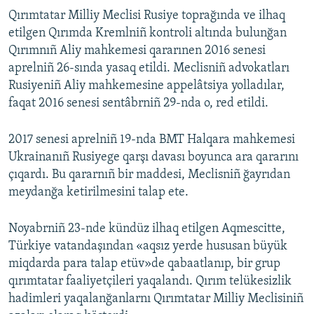
Qırımtatar Milliy Meclisi Rusiye toprağında ve ilhaq
etilgen Qırımda Kremlniñ kontroli altında bulunğan
Qırımnıñ Aliy mahkemesi qararınen 2016 senesi
aprelniñ 26-sında yasaq etildi. Meclisniñ advokatları
Rusiyeniñ Aliy mahkemesine appelâtsiya yolladılar,
faqat 2016 senesi sentâbrniñ 29-nda o, red etildi.
2017 senesi aprelniñ 19-nda BMT Halqara mahkemesi
Ukrainanıñ Rusiyege qarşı davası boyunca ara qararını
çıqardı. Bu qararnıñ bir maddesi, Meclisniñ ğayrıdan
meydanğa ketirilmesini talap ete.
Noyabrniñ 23-nde kündüz ilhaq etilgen Aqmescitte,
Türkiye vatandaşından «aqsız yerde hususan büyük
miqdarda para talap etüv»de qabaatlanıp, bir grup
qırımtatar faaliyetçileri yaqalandı. Qırım telükesizlik
hadimleri yaqalanğanlarnı Qırımtatar Milliy Meclisiniñ