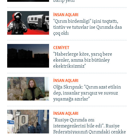
barıp yetti
İNSAN AQLARI
"Qırım birdemligi" işini toqtattı,
tintüv ve tutuvlar ise Qırımda daa
çoq oldı
CEMİYET
"Haberlerge köre, yarıq bere
ekenler, amma biz bütünley
ekektriksizmiz"
İNSAN AQLARI
Olğa Skrıpnık: "Qırım azat etilsin
dep, insanlar yarıqsız ve suvsuz
yaşamağa azırlar"
İNSAN AQLARI
"Rusiye Qırımda onı
istemegenlerini bile edi". Rusiye
Federatsiyasınıñ Qırımdaki cenkke