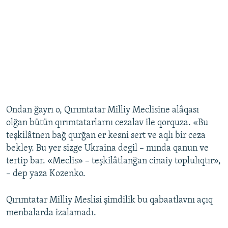
Ondan ğayrı o, Qırımtatar Milliy Meclisine alâqası
olğan bütün qırımtatarlarnı cezalav ile qorquza. «Bu
teşkilâtnen bağ qurğan er kesni sert ve aqlı bir ceza
bekley. Bu yer sizge Ukraina degil – mında qanun ve
tertip bar. «Meclis» – teşkilâtlanğan cinaiy toplulıqtır»,
– dep yaza Kozenko.
Qırımtatar Milliy Meslisi şimdilik bu qabaatlavnı açıq
menbalarda izalamadı.