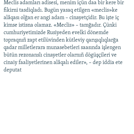
Meclis adamları adisesi, menim içün daa bir kere bir
fikirni tasdiqladı. Bugün yasaq etilgen «meclis»ke
alâqası olğan er angi adam – cinayetçidir. Bu işte iç
kimse istisna olamaz. «Meclis» – tamğadır. Çünki
cumhuriyetimizde Rusiyeden evelki dönemde
topraqnıñ zapt etilüvinden kütleviy qarışıqlıqlarğa
qadar milletlerara munasebetleri saasında işlengen
bütün rezonanslı cinayetler olarnıñ dögüşçileri ve
cinaiy faaliyetlerinen alâqalı ediler», – dep iddia ete
deputat