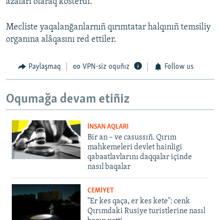
azaları olaraq kösterdi.
Mecliste yaqalanğanlarnıñ qırımtatar halqınıñ temsiliy
organına alâqasını red ettiler.
Paylaşmaq
VPN-siz oquñız
Follow us
Oqumağa devam etiñiz
İNSAN AQLARI
Bir an – ve casussıñ. Qırım
mahkemeleri devlet hainligi
qabaatlavlarını daqqalar içinde
nasıl baqalar
CEMİYET
"Er kes qaça, er kes kete": cenk
Qırımdaki Rusiye turistlerine nasıl