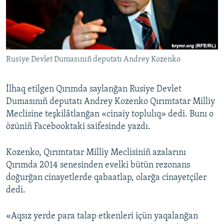
Русский
Українською
Rusiye Devlet Dumasınıñ deputatı Andrey Kozenko
QOŞULIÑIZ!
İlhaq etilgen Qırımda saylanğan Rusiye Devlet
Dumasınıñ deputatı Andrey Kozenko Qırımtatar Milliy
RFE/RS bütün saytları
Meclisine teşkilâtlanğan «cinaiy toplulıq» dedi. Bunı o
özüniñ Facebooktaki saifesinde yazdı.
Kozenko, Qırımtatar Milliy Meclisiniñ azalarını
Qırımda 2014 senesinden evelki bütün rezonans
doğurğan cinayetlerde qabaatlap, olarğa cinayetçiler
dedi.
«Aqsız yerde para talap etkenleri içün yaqalanğan