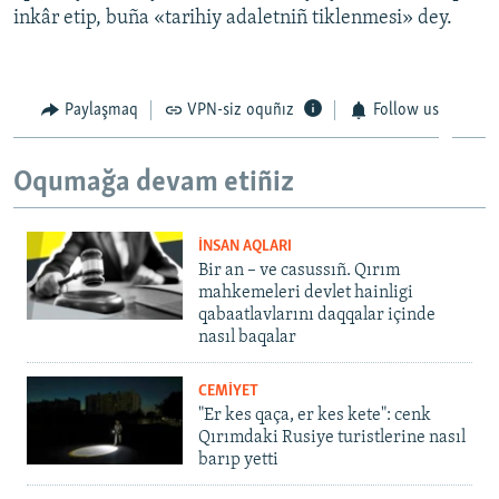
inkâr etip, buña «tarihiy adaletniñ tiklenmesi» dey.
Paylaşmaq
VPN-siz oquñız
Follow us
Oqumağa devam etiñiz
İNSAN AQLARI
Bir an – ve casussıñ. Qırım
mahkemeleri devlet hainligi
qabaatlavlarını daqqalar içinde
nasıl baqalar
CEMİYET
"Er kes qaça, er kes kete": cenk
Qırımdaki Rusiye turistlerine nasıl
barıp yetti