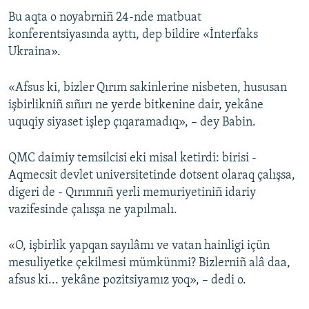
Bu aqta o noyabrniñ 24-nde matbuat
Русский
konferentsiyasında ayttı, dep bildire «İnterfaks
Українською
Ukraina».
QOŞULIÑIZ!
«Afsus ki, bizler Qırım sakinlerine nisbeten, hususan
işbirlikniñ sıñırı ne yerde bitkenine dair, yekâne
uquqiy siyaset işlep çıqaramadıq», – dey Babin.
RFE/RS bütün saytları
QMC daimiy temsilcisi eki misal ketirdi: birisi -
Aqmecsit devlet universitetinde dotsent olaraq çalışsa,
digeri de - Qırımnıñ yerli memuriyetiniñ idariy
vazifesinde çalısşa ne yapılmalı.
«O, işbirlik yapqan sayılâmı ve vatan hainligi içün
mesuliyetke çekilmesi mümkünmi? Bizlerniñ alâ daa,
afsus ki... yekâne pozitsiyamız yoq», – dedi o.