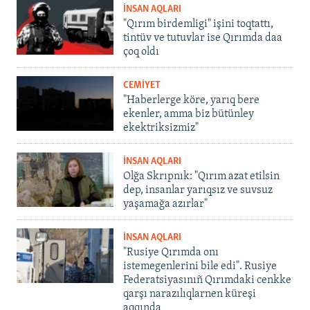
İNSAN AQLARI
"Qırım birdemligi" işini toqtattı,
tintüv ve tutuvlar ise Qırımda daa
çoq oldı
CEMİYET
"Haberlerge köre, yarıq bere
ekenler, amma biz bütünley
ekektriksizmiz"
İNSAN AQLARI
Olğa Skrıpnık: "Qırım azat etilsin
dep, insanlar yarıqsız ve suvsuz
yaşamağa azırlar"
İNSAN AQLARI
"Rusiye Qırımda onı
istemegenlerini bile edi". Rusiye
Federatsiyasınıñ Qırımdaki cenkke
qarşı narazılıqlarnen küreşi
aqqında