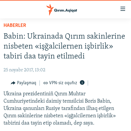
Link
açıqlığı
Esas
HABERLER
mündericege
HABERLER
Babin: Ukrainada Qırım sakinlerine
qaytmaq
SİYASET
Baş
nisbeten «işğalcilernen işbirlik»
İQTİSADİYAT
navigatsiyağa
tabiri daa tayin etilmedi
qaytmaq
CEMİYET
Qıdıruvğa
25 noyabr 2017, 13:02
MEDENİYET
qaytmaq
Paylaşmaq
VPN-siz oquñız
İNSAN AQLARI
Ukraina prezidentiniñ Qırım Muhtar
VİDEO
Cumhuriyetindeki daimiy temsilcisi Boris Babin,
SÜRET
Ukraina qanunları Rusiye tarafindan ilhaq etilgen
BLOGLAR
Qırım sakinlerine nisbeten «işğalcilernen işbirlik»
tabirini daa tayin etip olamadı, dep saya.
FİKİR