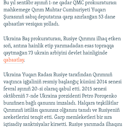
Bu yıl sentâbr ayınıñ 1-ne qadar QMC prokıuraturası
mahkemege Qırım Muhtar Cumhuriyeti Yuqarı
Şurasınıñ sabıq deputatına qarşı azırlanğan 53 dane
qabaatlav vesiqası yolladı.
Ukraina Baş prokuraturası, Rusiye Qırımnı ilhaq etken
soñ, antına hainlik etip yarımadadan esas topraqqa
qaytmağan 73 ukrain arbiyini devlet hainliginde
qabaatlay
.
Ukraina Yuqarı Radası Rusiye tarafından Qırımnıñ
vaqtınca işğaliniñ resmiy başlanğıç kününi 2014 senesi
fevral ayınıñ 20-si olaraq qabul etti. 2015 senesi
oktâbrniñ 7-nde Ukraina prezidenti Petro Poroşenko
bunıñnen bağlı qanunnı imzaladı. Halqara teşkilâtlar
Qırımnıñ istilâsı qanunsız olğanını tanıdı ve Rusiyeniñ
areketlerini tenqit etti. Ğarp memleketleri bir sıra
iqtisadiy sanktsiyalar kirsetti. Rusiye yarımada ilhaqını