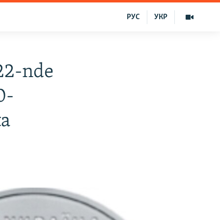
РУС
УКР
 22-nde
0-
ta