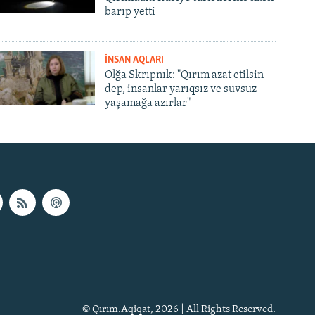
barıp yetti
İNSAN AQLARI
Olğa Skrıpnık: "Qırım azat etilsin
dep, insanlar yarıqsız ve suvsuz
yaşamağa azırlar"
© Qırım.Aqiqat, 2026 | All Rights Reserved.