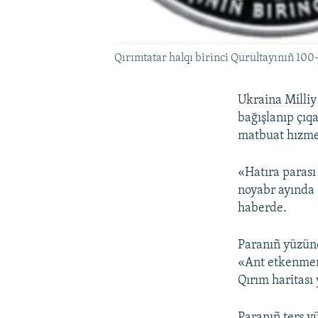
Qırımtatar halqı birinci Qurultayınıñ 100-
Ukraina Milliy
bağışlanıp çıqa
matbuat hızmet
«Hatıra parası
noyabr ayında 
haberde.
Paranıñ yüzünd
«Ant etkenmen,
Qırım haritası 
Paranıñ ters y