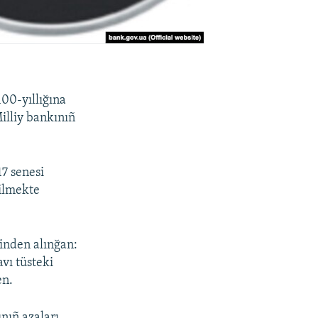
100-yıllığına
Milliy bankınıñ
17 senesi
nilmekte
inden alınğan:
vı tüsteki
en.
nıñ azaları