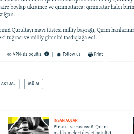
aire boylap ukraince ve qırımtatarca: qırımtatar halqı birin
zılğan.
ınıñ Qurultayı mavı tüstesi milliy bayrağı, Qırım hanlarınıñ
ki tuğrası ve milliy gimnini tasdıqlağa edi.
VPN-siz oquñız
Follow us
Print
AKTUAL
MÜİM
İNSAN AQLARI
Bir an – ve casussıñ. Qırım
mahkemeleri devlet hainligi