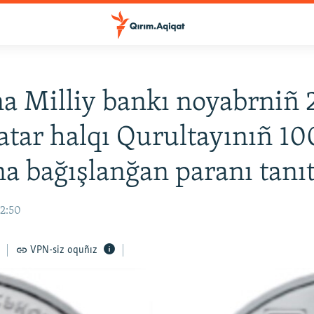
a Milliy bankı noyabrniñ
atar halqı Qurultayınıñ 10
ına bağışlanğan paranı tanı
22:50
VPN-siz oquñız