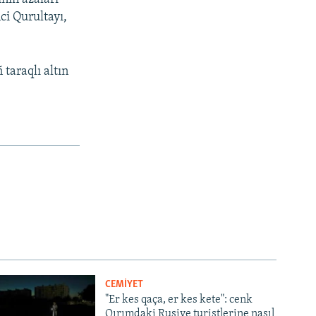
ci Qurultayı,
 taraqlı altın
CEMİYET
"Er kes qaça, er kes kete": cenk
Qırımdaki Rusiye turistlerine nasıl