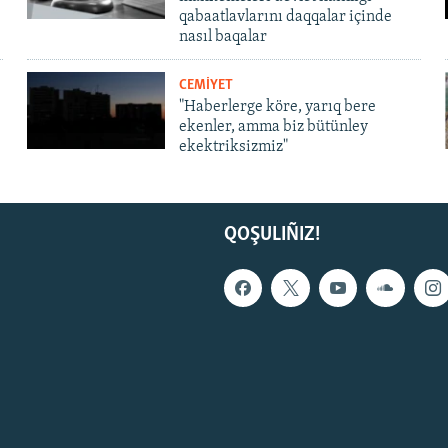
qabaatlavlarını daqqalar içinde
nasıl baqalar
CEMİYET
"Haberlerge köre, yarıq bere
ekenler, amma biz bütünley
ekektriksizmiz"
QOŞULIÑIZ!