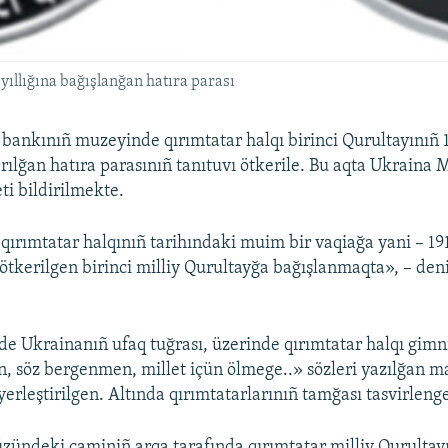
yıllığına bağışlanğan hatıra parası
 bankınıñ muzeyinde qırımtatar halqı birinci Qurultayınıñ 
rılğan hatıra parasınıñ tanıtuvı ötkerile. Bu aqta Ukraina 
i bildirilmekte.
 qırımtatar halqınıñ tarihındaki muim bir vaqiağa yani – 19
ötkerilgen birinci milliy Qurultayğa bağışlanmaqta», – de
e Ukrainanıñ ufaq tuğrası, üzerinde qırımtatar halqı gimn
 söz bergenmen, millet içün ölmege..» sözleri yazılğan ma
yerleştirilgen. Altında qırımtatarlarınıñ tamğası tasvirleng
üzündeki caminiñ arqa tarafında qırımtatar milliy Qurultayı