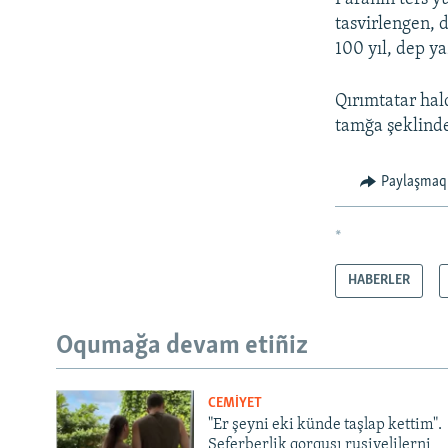
tasvirlengen, d
100 yıl, dep ya
Qırımtatar halq
tamğa şeklinde
Paylaşmaq
*
HABERLER
Oqumağa devam etiñiz
CEMİYET
"Er şeyni eki künde taşlap kettim".
Seferberlik qorqusı rusiyelilerni