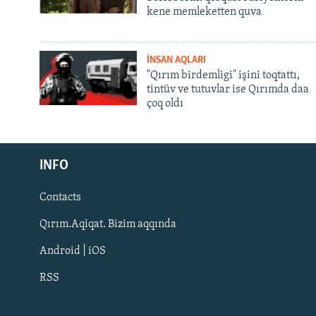
kene memleketten quva
İNSAN AQLARI
"Qırım birdemligi" işini toqtattı,
tintüv ve tutuvlar ise Qırımda daa
çoq oldı
Русский
INFO
Українською
Contacts
QOŞULIÑIZ!
Qırım.Aqiqat. Bizim aqqında
Android | iOS
RSS
RFE/RS bütün saytları