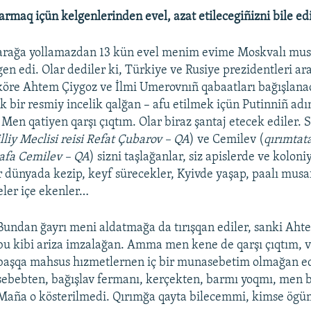
qarmaq içün kelgenlerinden evel, azat etilecegiñizni bile ed
karağa yollamazdan 13 kün evel menim evime Moskvalı musa
gen edi. Olar dediler ki, Türkiye ve Rusiye prezidentleri a
köre Ahtem Çiygoz ve İlmi Umerovnıñ qabaatları bağışlana
çik bir resmiy incelik qalğan – afu etilmek içün Putinniñ a
Men qatiyen qarşı çıqtım. Olar biraz şantaj etecek ediler. 
lliy Meclisi reisi Refat Çubarov – QA
) ve Cemilev (
qırımtat
tafa Cemilev – QA
) sizni taşlağanlar, siz apislerde ve kolon
r dünyada kezip, keyf sürecekler, Kyivde yaşap, paalı mus
veler içe ekenler…
Bundan ğayrı meni aldatmağa da tırışqan ediler, sanki Aht
bu kibi ariza imzalağan. Amma men kene de qarşı çıqtım, 
başqa mahsus hızmetlernen iç bir munasebetim olmağan ed
sebebten, bağışlav fermanı, kerçekten, barmı yoqmı, men 
Maña o kösterilmedi. Qırımğa qayta bilecemmi, kimse ögümd