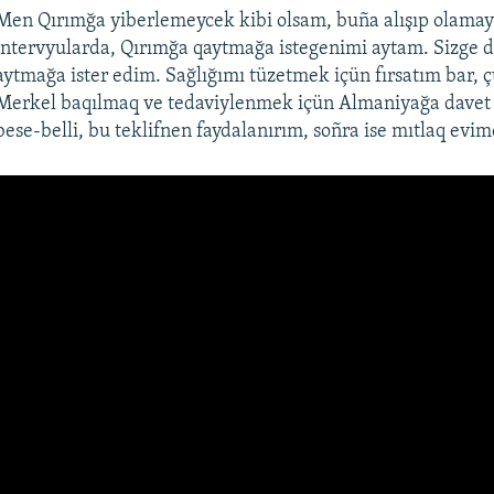
Men Qırımğa yiberlemeycek kibi olsam, buña alışıp olama
intervyularda, Qırımğa qaytmağa istegenimi aytam. Sizge 
aytmağa ister edim. Sağlığımı tüzetmek içün fırsatım bar, 
Merkel baqılmaq ve tedaviylenmek içün Almaniyağa davet 
bese-belli, bu teklifnen faydalanırım, soñra ise mıtlaq evi