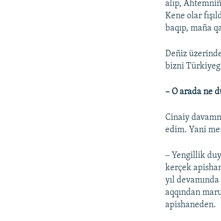
alıp, Ahtemni
Kene olar fışı
baqıp, maña qa
Deñiz üzerinde
bizni Türkiyege
– O arada ne d
Cinaiy davamn
edim. Yani me
‒ Yengillik d
kerçek apishan
yıl devamında 
aqqından marum
apishaneden.