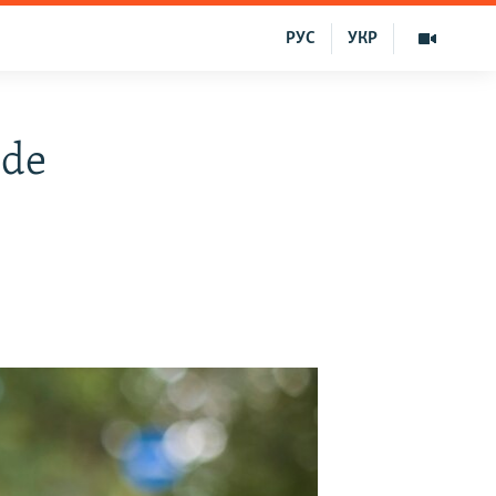
РУС
УКР
 de