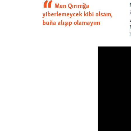
Men Qırımğa
yiberlemeycek kibi olsam,
buña alışıp olamayım