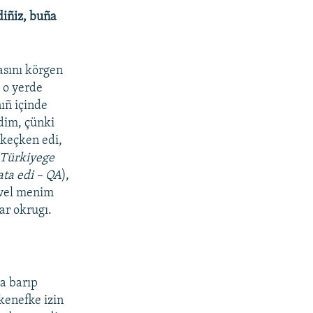
diñiz, buña
asını körgen
 o yerde
ıñ içinde
ndim, çünki
 keçken edi,
Türkiyege
ata edi – QA
),
evel menim
r okrugı.
a barıp
kenefke izin