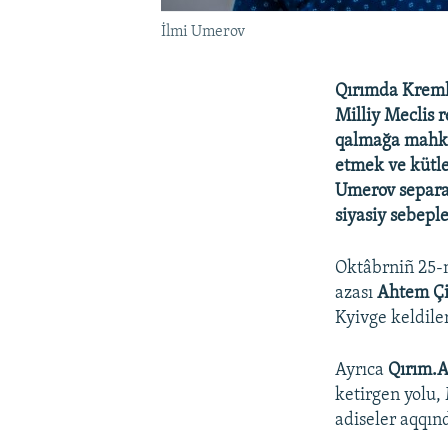
İlmi Umerov
Qırımda Kreml
Milliy Meclis 
qalmağa mahküm
etmek ve kütle
Umerov separat
siyasiy sebepl
Oktâbrniñ 25-
azası
Ahtem Ç
Kyivge keldiler
Ayrıca
Qırım.A
ketirgen yolu,
adiseler aqqınd