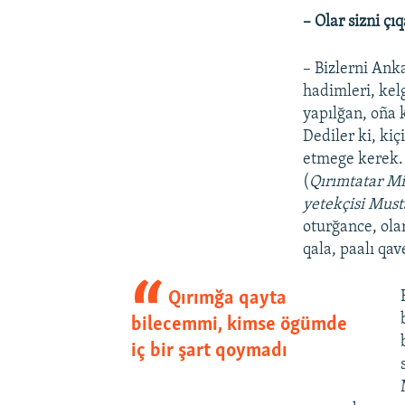
– Olar sizni çı
– Bizlerni An
hadimleri, kel
yapılğan, oña 
Dediler ki, ki
etmege kerek. 
(
Qırımtatar Mi
yetekçisi Mus
oturğance, ola
qala, paalı qa
Qırımğa qayta
bilecemmi, kimse ögümde
iç bir şart qoymadı