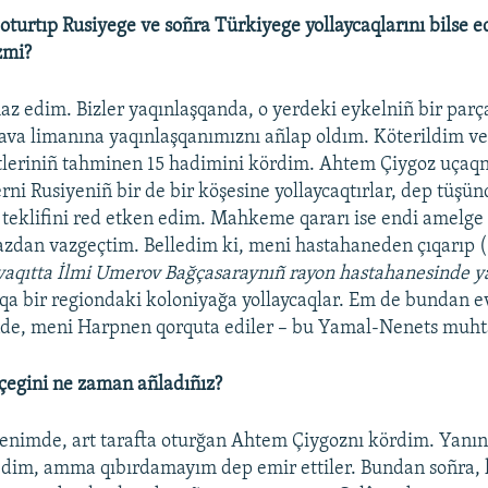
 oturtıp Rusiyege ve soñra Türkiyege yollaycaqlarını bilse e
zmi?
az edim. Bizler yaqınlaşqanda, o yerdeki eykelniñ bir parç
va limanına yaqınlaşqanımıznı añlap oldım. Köterildim ve
leriniñ tahminen 15 hadimini kördim. Ahtem Çiygoz uçaqn
erni Rusiyeniñ bir de bir köşesine yollaycaqtırlar, dep tüşü
 teklifini red etken edim. Mahkeme qararı ise endi amelge
azdan vazgeçtim. Belledim ki, meni hastahaneden çıqarıp (
 vaqıtta İlmi Umerov Bağçasaraynıñ rayon hastahanesinde y
şqa bir regiondaki koloniyağa yollaycaqlar. Em de bundan 
de, meni Harpnen qorquta ediler – bu Yamal-Nenets muhta
çegini ne zaman añladıñız?
enimde, art tarafta oturğan Ahtem Çiygoznı kördim. Yanın
dim, amma qıbırdamayım dep emir ettiler. Bundan soñra, 