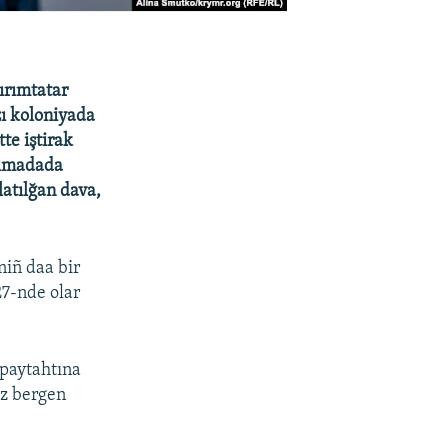
ırımtatar
zı koloniyada
te iştirak
rımadada
latılğan dava,
iñ daa bir
27-nde olar
paytahtına
üz bergen