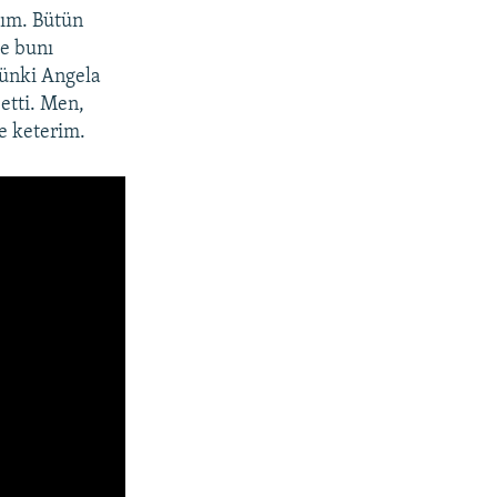
yım. Bütün
de bunı
çünki Angela
etti. Men,
me keterim.