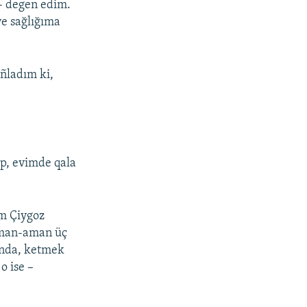
– degen edim.
ve sağlığıma
ñladım ki,
p, evimde qala
em Çiygoz
 aman-aman üç
ında, ketmek
o ise –