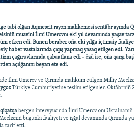
ge tabi olğan Aqmescit rayon mahkemesi sentâbr ayında Q
reisiniñ muavini İlmi Umerovnı eki yıl devamında yaşav tar
 etken edi. Bunen beraber oña eki yılğa içtimaiy faaliyet
viy haber vastalarında çıqış yapmaq yasaq etilgen edi. Ya
izm çağıruvlarında qabaatlana edi – özü ise, oña qarşı baş
erden açılğanını beyan ete edi.
nde İlmi Umerov ve Qırımda mahküm etilgen Milliy Meclisn
iygoz
Türkiye Cumhuriyetine teslim etilgenler. Oktâbrniñ 
.
qiqatqa
bergen intervyusında İlmi Umerov onı Ukrainanıñ 
 Meclisniñ bügünki faaliyeti ve işğal devamında Qırımda y
a tarif etti.