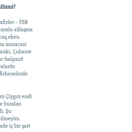
iñizmi?
firler – FSB
rasında añlaşma
caq eken.
dına muracaat
Sanki, Çubarov
ar halqınıñ
iyalarda
afirhenelerde
em Çiygoz endi
ve bundan
i. Şu
bilmeyim.
e iç bir şart