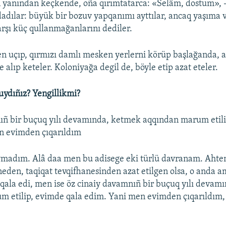
ñ yanından keçkende, oña qırımtatarca: «Selâm, dostum», 
ldadılar: büyük bir bozuv yapqanımı ayttılar, ancaq yaşıma 
rşı küç qullanmağanlarını dediler.
n uçıp, qırmızı damlı mesken yerlerni körüp başlağanda, a
 alıp keteler. Koloniyağa degil de, böyle etip azat eteler.
uydıñız? Yengillikmi?
ıñ bir buçuq yılı devamında, ketmek aqqından marum etili
n evimden çıqarıldım
uymadım. Alâ daa men bu adisege eki türlü davranam. Aht
eden, taqiqat tevqifhanesinden azat etilgen olsa, o anda
qala edi, men ise öz cinaiy davamnıñ bir buçuq yılı devam
 etilip, evimde qala edim. Yani men evimden çıqarıldım, 