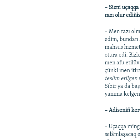
– Sizni uçaqqa
razı olur ediñi
– Men razı olm
edim, bundan a
mahsus hızmet
otura edi. Bizl
men afu etilüv
çünki men itir
teslim etilgen
Sibir ya da ba
yanıma kelgen
– Adiseniñ ker
– Uçaqqa ming
selâmlaşacaq e