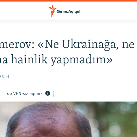
merov: «Ne Ukrainağa, ne
ma hainlik yapmadım»
20:54
VPN-siz oquñız