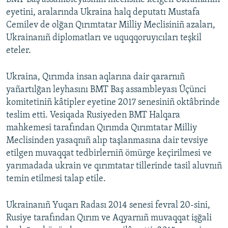
eyetini, aralarında Ukraina halq deputatı Mustafa
Cemilev de olğan Qırımtatar Milliy Meclisiniñ azaları,
Ukrainanıñ diplomatları ve uquqqoruyıcıları teşkil
eteler.
Ukraina, Qırımda insan aqlarına dair qararnıñ
yañartılğan leyhasını BMT Baş assambleyası Üçünci
komitetiniñ kâtipler eyetine 2017 senesiniñ oktâbrinde
teslim etti. Vesiqada Rusiyeden BMT Halqara
mahkemesi tarafından Qırımda Qırımtatar Milliy
Meclisinden yasaqnıñ alıp taşlanmasına dair tevsiye
etilgen muvaqqat tedbirlerniñ ömürge keçirilmesi ve
yarımadada ukrain ve qırımtatar tillerinde tasil aluvnıñ
temin etilmesi talap etile.
Ukrainanıñ Yuqarı Radası 2014 senesi fevral 20-sini,
Rusiye tarafından Qırım ve Aqyarnıñ muvaqqat işğali