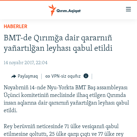
Link
açıqlığı
Esas
HABERLER
mündericege
HABERLER
BMT-de Qırımğa dair qararnıñ
qaytmaq
SİYASET
Baş
yañartılğan leyhası qabul etildi
İQTİSADİYAT
navigatsiyağa
qaytmaq
14 noyabr 2017, 22:04
CEMİYET
Qıdıruvğa
MEDENİYET
Paylaşmaq
VPN-siz oquñız
qaytmaq
İNSAN AQLARI
Noyabrniñ 14-nde Nyu-Yorkta BMT Baş assambleyası
Üçünci komitetiniñ meclisinde ilhaq etilgen Qırımda
VİDEO
insan aqlarına dair qararnıñ yañartılğan leyhası qabul
SÜRET
etildi.
BLOGLAR
Rey berüvniñ neticesinde 71 ülke vesiqanıñ qabul
FİKİR
etilmesine qoltuttı, 25 ülke qarşı çıqtı ve 77 ülke rey