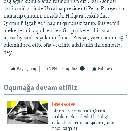
başlağan künü olaraq resmen ilân etti. 2015 senesi
oktâbrniñ 7-sinde Ukraina prezidenti Petro Poroşenko
münasip qanunnı imzaladı. Halqara teşkilâtları
Qırımnıñ işğali ve ilhaqını qanunsız tanıp, Rusiyeniñ
areketlerini taqbih ettiler. Ğarp ülkeleri bir sıra
iqtisadiy sanktsiyalar qullandı. Rusiye, yarımadanı işğal
etkenini red etip, oña «tarihiy adaletniñ tiklenmesi»,
dey.
Paylaşmaq
VPN-siz oquñız
Follow us
Oqumağa devam etiñiz
İNSAN AQLARI
Bir an – ve casussıñ. Qırım
mahkemeleri devlet hainligi
qabaatlavlarını daqqalar içinde
nasıl baqalar