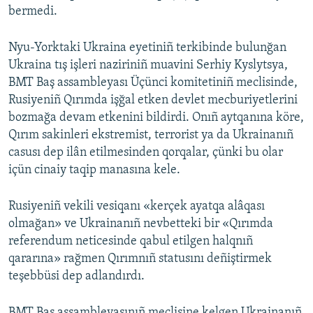
bermedi.
Русский
Nyu-Yorktaki Ukraina eyetiniñ terkibinde bulunğan
Українською
Ukraina tış işleri naziriniñ muavini Serhiy Kyslytsya,
BMT Baş assambleyası Üçünci komitetiniñ meclisinde,
QOŞULIÑIZ!
Rusiyeniñ Qırımda işğal etken devlet mecburiyetlerini
bozmağa devam etkenini bildirdi. Onıñ aytqanına köre,
Qırım sakinleri ekstremist, terrorist ya da Ukrainanıñ
casusı dep ilân etilmesinden qorqalar, çünki bu olar
RFE/RS bütün saytları
içün cinaiy taqip manasına kele.
Rusiyeniñ vekili vesiqanı «kerçek ayatqa alâqası
olmağan» ve Ukrainanıñ nevbetteki bir «Qırımda
referendum neticesinde qabul etilgen halqnıñ
qararına» rağmen Qırımnıñ statusını deñiştirmek
teşebbüsi dep adlandırdı.
BMT Baş assambleyasınıñ meclisine kelgen Ukrainanıñ