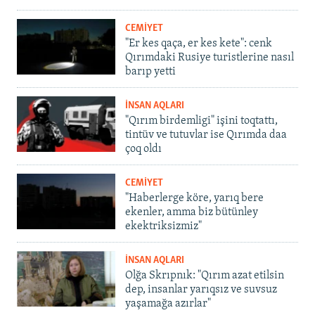
CEMİYET
"Er kes qaça, er kes kete": cenk
Qırımdaki Rusiye turistlerine nasıl
barıp yetti
İNSAN AQLARI
"Qırım birdemligi" işini toqtattı,
tintüv ve tutuvlar ise Qırımda daa
çoq oldı
CEMİYET
"Haberlerge köre, yarıq bere
ekenler, amma biz bütünley
ekektriksizmiz"
İNSAN AQLARI
Olğa Skrıpnık: "Qırım azat etilsin
dep, insanlar yarıqsız ve suvsuz
yaşamağa azırlar"