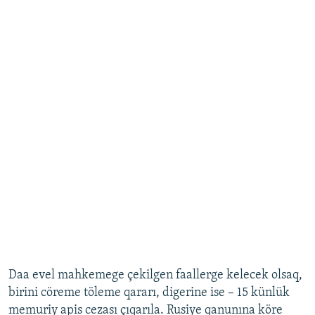
Daa evel mahkemege çekilgen faallerge kelecek olsaq,
birini cöreme töleme qararı, digerine ise – 15 künlük
memuriy apis cezası çıqarıla. Rusiye qanunına köre