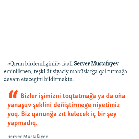
- «Qırım birdemliginiñ» faali
Server Mustafayev
eminliknen, teşkilât siyasiy mabüslarğa qol tutmağa
devam etecegini bildirmekte.
Bizler işimizni toqtatmağa ya da oña
yanaşuv şeklini deñiştirmege niyetimiz
yoq. Biz qanunğa zıt kelecek iç bir şey
yapmadıq.
Server Mustafayev