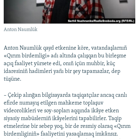
Anton Naumlük
Anton Naumlük qayd etkenine köre, vatandaşlarnıñ
«Qırım birdemligi» adı altında çalışqan bu birleşme
açıq faaliyet yürsete edi, onıñ içün muhbir, küç
idaresiniñ hadimleri yañı bir şey tapamazlar, dep
tüşüne.
– Çekip alınğan bilgisayarda taqiqatçılar ancaq canlı
efirde numayış etilgen mahkeme toplaşuv
videorolikleri ve soy-sopları aqqında ikâye etken
siyasiy mabüslerniñ ikâyelerini tapabilirler. Taqip
etmelerine bir sebep yoq, bir de resmiy olaraq «Qırım
birdemliginiñ» faaliyetini yasaqlamaq imkânsız.