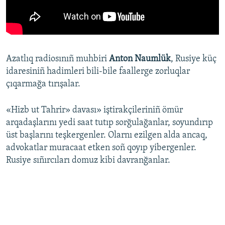
Azatlıq radiosınıñ muhbiri
Anton Naumlük
, Rusiye küç
idaresiniñ hadimleri bili-bile faallerge zorluqlar
çıqarmağa tırışalar.
«Hizb ut Tahrir» davası» iştirakçileriniñ ömür
arqadaşlarını yedi saat tutıp sorğulağanlar, soyundırıp
üst başlarını teşkergenler. Olarnı ezilgen alda ancaq,
advokatlar muracaat etken soñ qoyıp yibergenler.
Rusiye sıñırcıları domuz kibi davranğanlar.