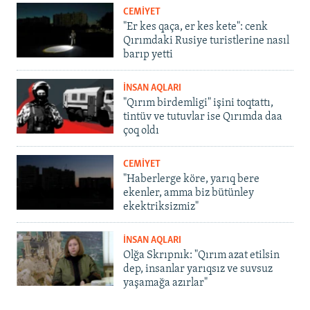
CEMİYET
"Er kes qaça, er kes kete": cenk
Qırımdaki Rusiye turistlerine nasıl
barıp yetti
İNSAN AQLARI
"Qırım birdemligi" işini toqtattı,
tintüv ve tutuvlar ise Qırımda daa
çoq oldı
CEMİYET
"Haberlerge köre, yarıq bere
ekenler, amma biz bütünley
ekektriksizmiz"
İNSAN AQLARI
Olğa Skrıpnık: "Qırım azat etilsin
dep, insanlar yarıqsız ve suvsuz
yaşamağa azırlar"