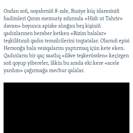
Ondan soñ, noyabrniñ 8-nde, Rusiye küç idaresiniñ
hadimleri Qırım memuriy sıñırında «Hizb ut Tahrir»
davası» boyunca apiske alınğan beş kişiniñ
qadınlarınen beraber ketken «Bizim balalar»
teşkilâtınıñ qadın temsilcilerini toqtatalar. Olarnıñ episi
Hersonğa bala vesiqalarını yaptırmaq içün kete eken.
Qadınlarnı bir qaç saatlıq «ilâve teşkerüvden» keçirgen
soñ qoyup yibereler, lâkin bu arada eki kere «acele
yardım» çağırmağa mecbur qalalar.