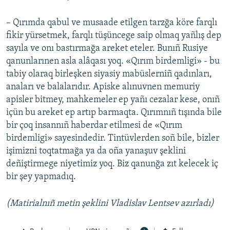
– Qırımda qabul ve musaade etilgen tarzğa köre farqlı
fikir yürsetmek, farqlı tüşüncege saip olmaq yañlış dep
sayıla ve onı bastırmağa areket eteler. Bunıñ Rusiye
qanunlarınen asla alâqası yoq. «Qırım birdemligi» - bu
tabiy olaraq birleşken siyasiy mabüslerniñ qadınları,
anaları ve balalarıdır. Apiske alınuvnen memuriy
apisler bitmey, mahkemeler ep yañı cezalar kese, onıñ
içün bu areket ep artıp barmaqta. Qırımnıñ tışında bile
bir çoq insannıñ haberdar etilmesi de «Qırım
birdemligi» sayesindedir. Tintüvlerden soñ bile, bizler
işimizni toqtatmağa ya da oña yanaşuv şeklini
deñiştirmege niyetimiz yoq. Biz qanunğa zıt kelecek iç
bir şey yapmadıq.
(Matirialnıñ metin şeklini Vladislav Lentsev azırladı)