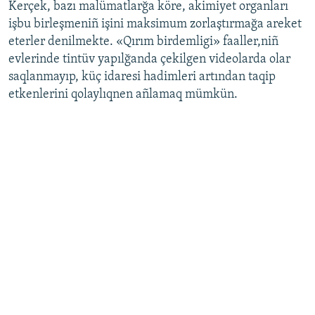
Kerçek, bazı malümatlarğa köre, akimiyet organları
işbu birleşmeniñ işini maksimum zorlaştırmağa areket
eterler denilmekte. «Qırım birdemligi» faaller,niñ
evlerinde tintüv yapılğanda çekilgen videolarda olar
saqlanmayıp, küç idaresi hadimleri artından taqip
etkenlerini qolaylıqnen añlamaq mümkün.