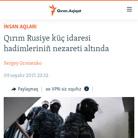
Link
açıqlığı
Esas
İNSAN AQLARI
mündericege
HABERLER
Qırım Rusiye küç idaresi
qaytmaq
SİYASET
Baş
hadimleriniñ nezareti altında
İQTİSADİYAT
navigatsiyağa
qaytmaq
Sergey Gromenko
CEMİYET
Qıdıruvğa
09 noyabr 2017, 23:52
MEDENİYET
qaytmaq
İNSAN AQLARI
Paylaşmaq
VPN-siz oquñız
VİDEO
SÜRET
BLOGLAR
FİKİR