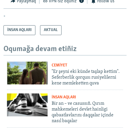
Paylaşmaq
VPN-siz oquñız
Follow us
*
İNSAN AQLARI
AKTUAL
Oqumağa devam etiñiz
CEMİYET
"Er şeyni eki künde taşlap kettim".
Seferberlik qorqusı rusiyelilerni
kene memleketten quva
İNSAN AQLARI
Bir an – ve casussıñ. Qırım
mahkemeleri devlet hainligi
qabaatlavlarını daqqalar içinde
nasıl baqalar