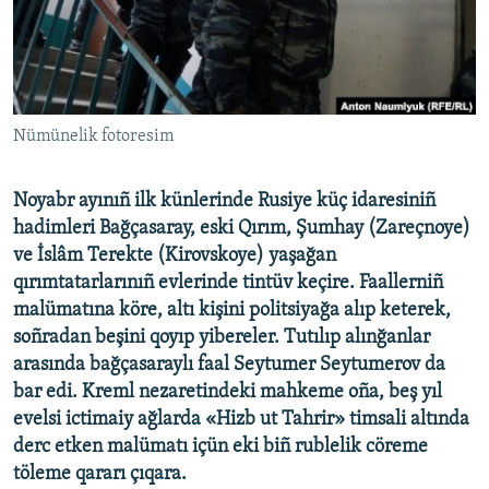
Русский
Українською
QOŞULIÑIZ!
Nümünelik fotoresim
Noyabr ayınıñ ilk künlerinde Rusiye küç idaresiniñ
hadimleri Bağçasaray, eski Qırım, Şumhay (Zareçnoye)
RFE/RS bütün saytları
ve İslâm Terekte (Kirovskoye) yaşağan
qırımtatarlarınıñ evlerinde tintüv keçire. Faallerniñ
malümatına köre, altı kişini politsiyağa alıp keterek,
soñradan beşini qoyıp yibereler. Tutılıp alınğanlar
arasında bağçasaraylı faal Seytumer Seytumerov da
bar edi. Kreml nezaretindeki mahkeme oña, beş yıl
evelsi ictimaiy ağlarda «Hizb ut Tahrir» timsali altında
derc etken malümatı içün eki biñ rublelik cöreme
töleme qararı çıqara.