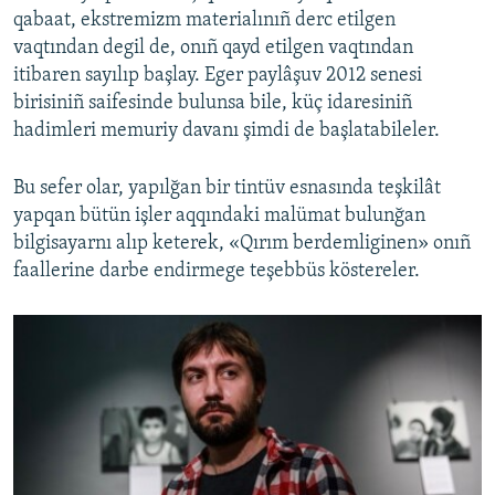
qabaat, ekstremizm materialınıñ derc etilgen
vaqtından degil de, onıñ qayd etilgen vaqtından
itibaren sayılıp başlay. Eger paylâşuv 2012 senesi
birisiniñ saifesinde bulunsa bile, küç idaresiniñ
hadimleri memuriy davanı şimdi de başlatabileler.
Bu sefer olar, yapılğan bir tintüv esnasında teşkilât
yapqan bütün işler aqqındaki malümat bulunğan
bilgisayarnı alıp keterek, «Qırım berdemliginen» onıñ
faallerine darbe endirmege teşebbüs köstereler.