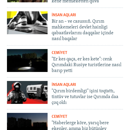
kene memleketten quva
İNSAN AQLARI
Bir an – ve casussıñ. Qırım
mahkemeleri devlet hainligi
qabaatlavlarını daqqalar içinde
nasıl baqalar
CEMİYET
"Er kes qaça, er kes kete": cenk
Qırımdaki Rusiye turistlerine nasıl
barıp yetti
İNSAN AQLARI
"Qırım birdemligi" işini toqtattı,
tintüv ve tutuvlar ise Qırımda daa
çoq oldı
CEMİYET
"Haberlerge köre, yarıq bere
ekenler, amma biz bütünley