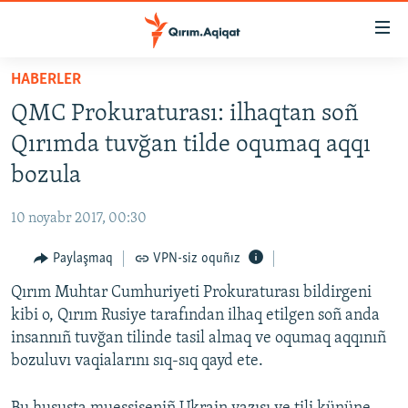
Link
açıqlığı
Esas
HABERLER
mündericege
HABERLER
QMC Prokuraturası: ilhaqtan soñ
qaytmaq
SİYASET
Baş
Qırımda tuvğan tilde oqumaq aqqı
İQTİSADİYAT
navigatsiyağa
bozula
qaytmaq
CEMİYET
Qıdıruvğa
10 noyabr 2017, 00:30
MEDENİYET
qaytmaq
Paylaşmaq
VPN-siz oquñız
İNSAN AQLARI
Qırım Muhtar Cumhuriyeti Prokuraturası bildirgeni
VİDEO
kibi o, Qırım Rusiye tarafından ilhaq etilgen soñ anda
SÜRET
insannıñ tuvğan tilinde tasil almaq ve oqumaq aqqınıñ
BLOGLAR
bozuluvı vaqialarını sıq-sıq qayd ete.
FİKİR