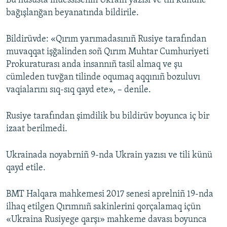
Bu hususta muessiseniñ Ukrain yazısı ve tili kününe
bağışlanğan beyanatında bildirile.
Русский
Українською
Bildirüvde: «Qırım yarımadasınıñ Rusiye tarafından
muvaqqat işğalinden soñ Qırım Muhtar Cumhuriyeti
QOŞULIÑIZ!
Prokuraturası anda insannıñ tasil almaq ve şu
cümleden tuvğan tilinde oqumaq aqqınıñ bozuluvı
vaqialarını sıq-sıq qayd ete», – denile.
RFE/RS bütün saytları
Rusiye tarafından şimdilik bu bildirüv boyunca iç bir
izaat berilmedi.
Ukrainada noyabrniñ 9-nda Ukrain yazısı ve tili künü
qayd etile.
BMT Halqara mahkemesi 2017 senesi aprelniñ 19-nda
ilhaq etilgen Qırımnıñ sakinlerini qorçalamaq içün
«Ukraina Rusiyege qarşı» mahkeme davası boyunca