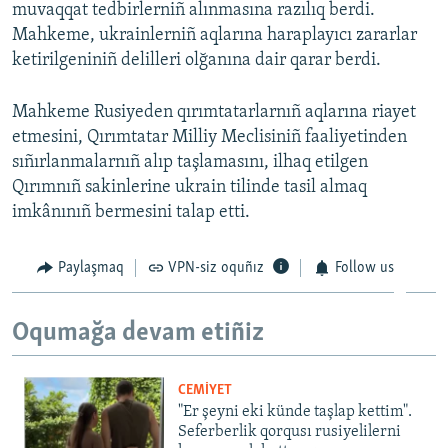
muvaqqat tedbirlerniñ alınmasına razılıq berdi.
Mahkeme, ukrainlerniñ aqlarına haraplayıcı zararlar
ketirilgeniniñ delilleri olğanına dair qarar berdi.
Mahkeme Rusiyeden qırımtatarlarnıñ aqlarına riayet
etmesini, Qırımtatar Milliy Meclisiniñ faaliyetinden
sıñırlanmalarnıñ alıp taşlamasını, ilhaq etilgen
Qırımnıñ sakinlerine ukrain tilinde tasil almaq
imkânınıñ bermesini talap etti.
Paylaşmaq
VPN-siz oquñız
Follow us
Oqumağa devam etiñiz
CEMİYET
"Er şeyni eki künde taşlap kettim".
Seferberlik qorqusı rusiyelilerni