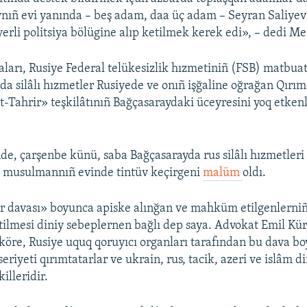
ıñ evi yanında – beş adam, daa üç adam – Seyran Saliyev
yerli politsiya bölügine alıp ketilmek kerek edi», – dedi M
aları, Rusiye Federal telükesizlik hızmetiniñ (FSB) matbua
ımda silâlı hızmetler Rusiyede ve onıñ işğaline oğrağan Qırı
t-Tahrir» teşkilâtınıñ Bağçasaraydaki üceyresini yoq etken
de, çarşenbe künü, saba Bağçasarayda rus silâlı hızmetleri
, musulmannıñ evinde tintüv keçirgeni
malüm
oldı.
r davası» boyunca apiske alınğan ve mahküm etilgenlerniñ
etilmesi diniy sebeplernen bağlı dep saya. Advokat Emil K
köre, Rusiye uquq qoruyıcı organları tarafından bu dava b
seriyeti qırımtatarlar ve ukrain, rus, tacik, azeri ve islâm d
illeridir.