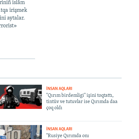
riniñ islâm
atqa irişmek
ni aytalar.
rorist»
İNSAN AQLARI
"Qırım birdemligi" işini toqtattı,
tintüv ve tutuvlar ise Qırımda daa
çoq oldı
İNSAN AQLARI
"Rusiye Qırımda onı