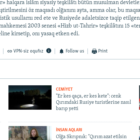
r» halqara islâm siyasiy teşkilâtı bütün musulman devletle
leştirilmesini öz maqsadı olğanını ayta, amma olar, bu maqs
stik usullarnı red ete ve Rusiyede adaletsizce taqip etilgeni
mahkemesi 2003 senesi «Hizb ut-Tahrir» teşkilâtını 15 «ter
ine kirsetip, onı yasaq etken edi.
VPN-siz oquñız
Follow us
Print
CEMİYET
"Er kes qaça, er kes kete": cenk
Qırımdaki Rusiye turistlerine nasıl
barıp yetti
İNSAN AQLARI
Olğa Skrıpnık: "Qırım azat etilsin