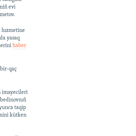
niñ evi
emetov.
t hızmetine
mda yasaq
lerini
haber
 bir-qaç
 imayecileri
ürbedinovnıñ
oyunca taqip
inini kütken