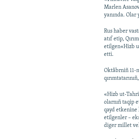
Marlen Asanovn
yanında. Olar 
Rus haber vast
atıf etip, Qır
etilgen«Hizb u
etti.
Oktâbrniñ 11-n
qırımtatarınıñ
«Hizb ut-Tahri
olarnıñ taqip 
qayd etkenine 
etilgenler – ek
diger millet vek