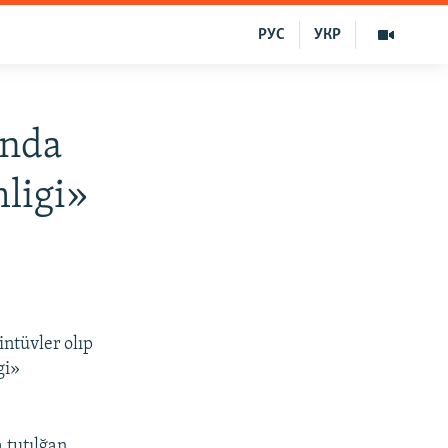
РУС
УКР
ında
mligi»
intüvler olıp
gi»
 tutılğan.