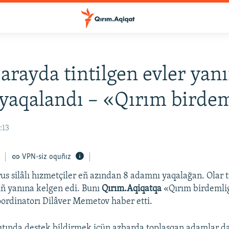
arayda tintilgen evler yan
r yaqalandı – «Qırım birde
:13
VPN-siz oquñız
us silâlı hızmetçiler eñ azından 8 adamnı yaqalağan. Olar t
ñ yanına kelgen edi. Bunı
Qırım.Aqiqatqa
«Qırım birdemli
oordinatorı Dilâver Memetov haber etti.
ıtında destek bildirmek içün azbarda toplaşqan adamlar da