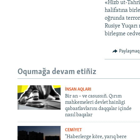
«Hizb ut-Tahri
halifatına bir
oğrunda terrori
Rusiye Yuqarı 
birleşme cedvel
Paylaşmaq
Oqumağa devam etiñiz
İNSAN AQLARI
Bir an – ve casussıñ. Qırım
mahkemeleri devlet hainligi
qabaatlavlarını daqqalar içinde
nasıl baqalar
CEMİYET
"Haberlerge köre, yarıq bere