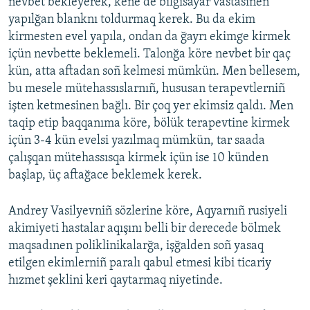
nevbet bekleyerek, kene de bilgisayar vastasınen
yapılğan blanknı toldurmaq kerek. Bu da ekim
kirmesten evel yapıla, ondan da ğayrı ekimge kirmek
içün nevbette beklemeli. Talonğa köre nevbet bir qaç
kün, atta aftadan soñ kelmesi mümkün. Men bellesem,
bu mesele mütehassıslarnıñ, hususan terapevtlerniñ
işten ketmesinen bağlı. Bir çoq yer ekimsiz qaldı. Men
taqip etip baqqanıma köre, bölük terapevtine kirmek
içün 3-4 kün evelsi yazılmaq mümkün, tar saada
çalışqan mütehassısqa kirmek içün ise 10 künden
başlap, üç aftağace beklemek kerek.
Andrey Vasilyevniñ sözlerine köre, Aqyarnıñ rusiyeli
akimiyeti hastalar aqışını belli bir derecede bölmek
maqsadınen poliklinikalarğa, işğalden soñ yasaq
etilgen ekimlerniñ paralı qabul etmesi kibi ticariy
hızmet şeklini keri qaytarmaq niyetinde.