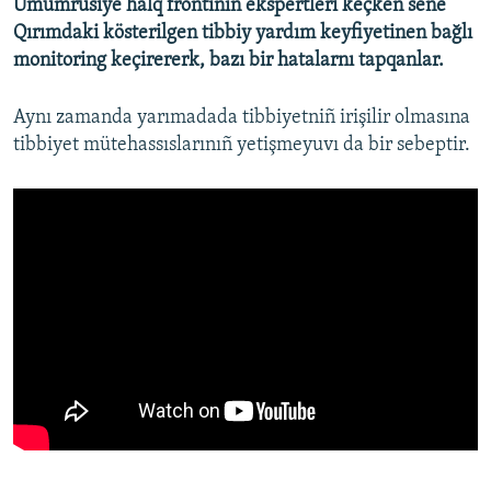
Umumrusiye halq frontınıñ ekspertleri keçken sene
Qırımdaki kösterilgen tibbiy yardım keyfiyetinen bağlı
monitoring keçirererk, bazı bir hatalarnı tapqanlar.
Aynı zamanda yarımadada tibbiyetniñ irişilir olmasına
tibbiyet mütehassıslarınıñ yetişmeyuvı da bir sebeptir.