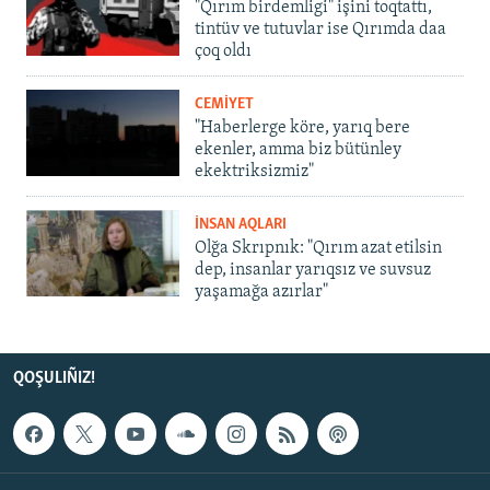
"Qırım birdemligi" işini toqtattı,
tintüv ve tutuvlar ise Qırımda daa
çoq oldı
CEMİYET
"Haberlerge köre, yarıq bere
ekenler, amma biz bütünley
ekektriksizmiz"
İNSAN AQLARI
Olğa Skrıpnık: "Qırım azat etilsin
dep, insanlar yarıqsız ve suvsuz
yaşamağa azırlar"
QOŞULIÑIZ!