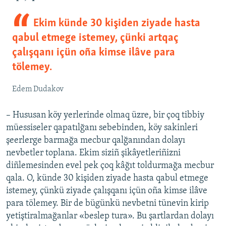
Ekim künde 30 kişiden ziyade hasta
qabul etmege istemey, çünki artqaç
çalışqanı içün oña kimse ilâve para
tölemey.
Edem Dudakov
– Hususan köy yerlerinde olmaq üzre, bir çoq tibbiy
müessiseler qapatılğanı sebebinden, köy sakinleri
şeerlerge barmağa mecbur qalğanından dolayı
nevbetler toplana. Ekim siziñ şikâyetleriñizni
diñlemesinden evel pek çoq kâğıt toldurmağa mecbur
qala. O, künde 30 kişiden ziyade hasta qabul etmege
istemey, çünkü ziyade çalışqanı içün oña kimse ilâve
para tölemey. Bir de bügünkü nevbetni tünevin kirip
yetiştiralmağanlar «beslep tura». Bu şartlardan dolayı