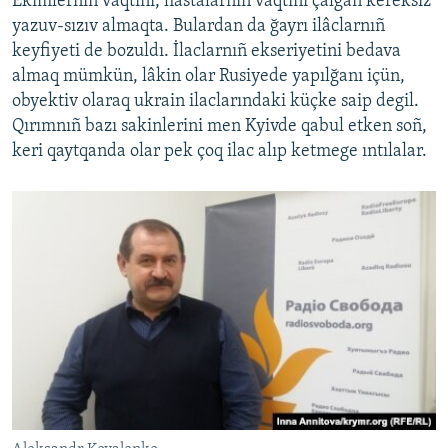
Ekimlerniñ vaqtını, hastalarnıñ vaqtını çalğan kereksiz
yazuv-sızıv almaqta. Bulardan da ğayrı ilâclarnıñ
keyfiyeti de bozuldı. İlaclarnıñ ekseriyetini bedava
almaq mümkün, lâkin olar Rusiyede yapılğanı içün,
obyektiv olaraq ukrain ilaclarındaki küçke saip degil.
Qırımnıñ bazı sakinlerini men Kyivde qabul etken soñ,
keri qaytqanda olar pek çoq ilac alıp ketmege ıntılalar.