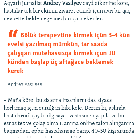
Aqyarlı jurnalist
Andrey Vasilyev
qayd etkenine köre,
hastalar tek bir ekimni ziyaret etmek içün ayrı bir qaç
nevbette beklemege mecbur qala ekenler.
Bölük terapevtine kirmek içün 3-4 kün
evelsi yazılmaq mümkün, tar saada
çalışqan mütehassısqa kirmek içün 10
künden başlap üç aftağace beklemek
kerek
Andrey Vasilyev
– Maña köre, bu sistema insanlarnı daa ziyade
horlamaq içün qurulğan kibi kele. Dersin ki, aslında
hastalarnıñ qaydı bilgisayar vastasınen yapıla ve bu
esnas tez ve qolay olmalı, amma online talon alınğanına
baqmadan, epbir hastahanege barıp, 40-50 kişi artında