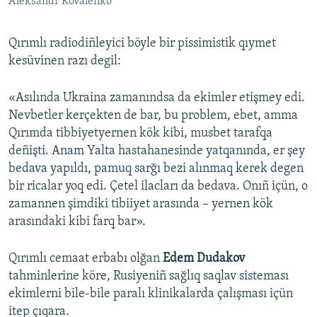
Aleksandr Kovalenko
Qırımlı radiodiñleyici böyle bir pissimistik qıymet
kesüvinen razı degil:
«Asılında Ukraina zamanındsa da ekimler etişmey edi.
Nevbetler kerçekten de bar, bu problem, ebet, amma
Qırımda tibbiyetyernen kök kibi, musbet tarafqa
deñişti. Anam Yalta hastahanesinde yatqanında, er şey
bedava yapıldı, pamuq sarğı bezi alınmaq kerek degen
bir ricalar yoq edi. Çetel ilacları da bedava. Onıñ içün, o
zamannen şimdiki tibiiyet arasında – yernen kök
arasındaki kibi farq bar».
Qırımlı cemaat erbabı olğan
Edem Dudakov
tahminlerine köre, Rusiyeniñ sağlıq saqlav sisteması
ekimlerni bile-bile paralı klinikalarda çalışması içün
itep çıqara.