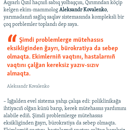
Aqyarlı Qızıl haçnıñ sabıq yolbaşçısı, Qırımndan köçip
kelgen ekim-mammolog
Aleksandr Kovalenko
,
yarımadanıñ sağlıq saqlav sistemasında kompleksli bir
çoq porblemler toplandı dep saya.
Şimdi problemlerge mütehassıs
eksikliginden ğayrı, bürokratiya da sebep
olmaqta. Ekimlerniñ vaqtını, hastalarnıñ
vaqtını çalğan kereksiz yazıv-sızıv
almaqta.
Aleksandr Kovalenko
– İşğalden evel sistema yahşı çalışa edi: poliklinikağa
ihtiyacıñ olğan künü barıp, kerek mütehassıs yardımını
alabile ediñ. Şimdi problemlerge mütehassıs
eksikliginden ğayrı, bürokratiya da sebep olmaqta.