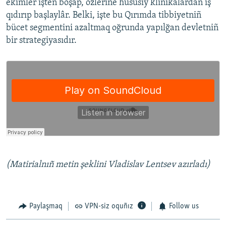
ekimler işten boşap, özlerine hususiy klinikalardan iş
qıdırıp başlaylâr. Belki, işte bu Qırımda tibbiyetniñ
bücet segmentini azaltmaq oğrunda yapılğan devletniñ
bir strategiyasıdır.
(Matirialnıñ metin şeklini Vladislav Lentsev azırladı)
Paylaşmaq
VPN-siz oquñız
Follow us