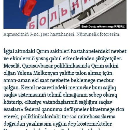
Русский
Українською
Aqmescitniñ 6-nci şeer hastahanesi. Nümünelik fotoresim
QOŞULIÑIZ!
İşğal altındaki Qırım sakinleri hastahanelerdeki nevbet
ve ekimlerniñ yavaş qabul etkenlerinden şikâyetçiler.
RFE/RS bütün saytları
Meselâ, Qarasuvbazar poliklinikasında Qırım sakini
olğan Yelena Melkonyan yalıñız talon almaq içün
aman-aman eki saat nevbette beklemege mecbur
qalğan. Kreml nezaretindeki memurlar bunı sağlıq
saqlav sistemasınıñ tekmil olmağanını sebep olaraq
kösterip, «Rusiye vatandaşlarınıñ sağlığını saqlav
esasları» federal qanunına deñişmeler kirsetmege rica
eterek, poliklinikalardaki tar saa mütehassıslarına
doğrudan yazılmasını uyğun dep köstermekteler.