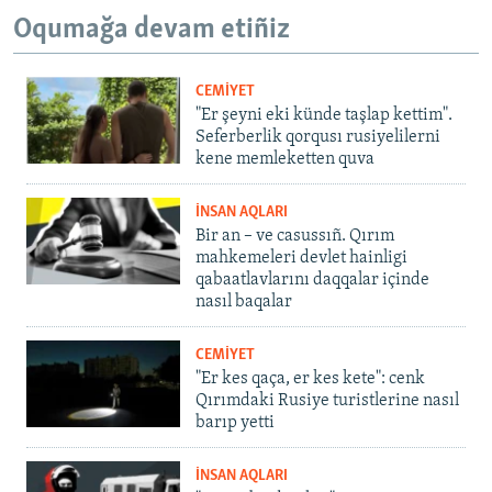
Oqumağa devam etiñiz
CEMİYET
"Er şeyni eki künde taşlap kettim".
Seferberlik qorqusı rusiyelilerni
kene memleketten quva
İNSAN AQLARI
Bir an – ve casussıñ. Qırım
mahkemeleri devlet hainligi
qabaatlavlarını daqqalar içinde
nasıl baqalar
CEMİYET
"Er kes qaça, er kes kete": cenk
Qırımdaki Rusiye turistlerine nasıl
barıp yetti
İNSAN AQLARI