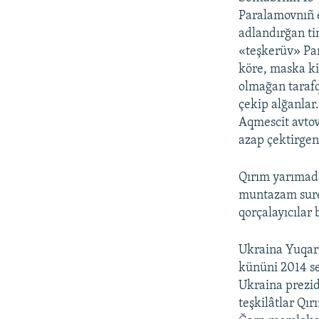
Paralamovnıñ e
adlandırğan ti
«teşkerüv» Par
köre, maska ki
olmağan tarafq
çekip alğanlar
Aqmescit avtov
azap çektirgeni
Qırım yarımada
muntazam surett
qorçalayıcılar 
Ukraina Yuqarı
kününi 2014 se
Ukraina prezid
teşkilâtlar Qır