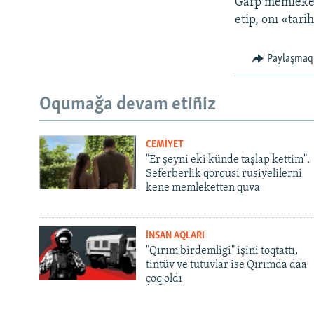
Ğarp memleketle
etip, onı «tar
Paylaşmaq
Oqumağa devam etiñiz
CEMİYET
"Er şeyni eki künde taşlap kettim".
Seferberlik qorqusı rusiyelilerni
kene memleketten quva
İNSAN AQLARI
"Qırım birdemligi" işini toqtattı,
tintüv ve tutuvlar ise Qırımda daa
çoq oldı