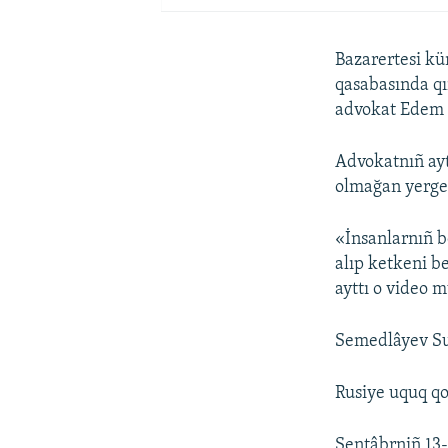
Bazarertesi kü
qasabasında qı
advokat Edem 
Advokatnıñ ayt
olmağan yerge 
«İnsanlarnıñ b
alıp ketkeni b
ayttı o video 
Semedlâyev Sul
Rusiye uquq qo
Sentâbrniñ 13-