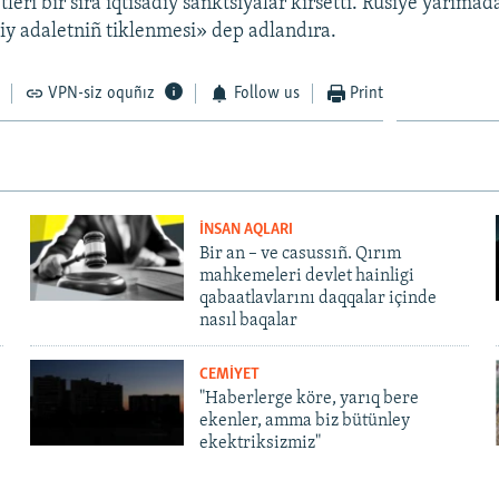
ri bir sıra iqtisadiy sanktsiyalar kirsetti. Rusiye yarımada
ihiy adaletniñ tiklenmesi» dep adlandıra.
VPN-siz oquñız
Follow us
Print
İNSAN AQLARI
Bir an – ve casussıñ. Qırım
mahkemeleri devlet hainligi
qabaatlavlarını daqqalar içinde
nasıl baqalar
CEMİYET
"Haberlerge köre, yarıq bere
ekenler, amma biz bütünley
ekektriksizmiz"