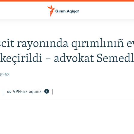
it rayonında qırımlınıñ e
 keçirildi – advokat Semed
09:53
VPN-siz oquñız