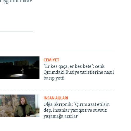
 işğalini inkâr
CEMİYET
"Er kes qaça, er kes kete": cenk
Qırımdaki Rusiye turistlerine nasıl
barıp yetti
İNSAN AQLARI
Olğa Skrıpnık: "Qırım azat etilsin
dep, insanlar yarıqsız ve suvsuz
yaşamağa azırlar"