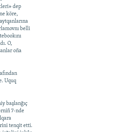
tleri» dep
ne köre,
 aytqanlarına
rlamovnı belli
otebookını
dı. O,
sanlar oña
.
rafından
le. Uquq
iy başlanğıç
brniñ 7-nde
lqara
ini tenqit etti.