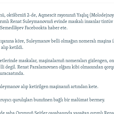
nü, oktâbrniñ 2-de, Aqmescit rayonınıñ Yaşlıq (Molodejno
rımlı Renat Suleymanovnıñ evinde maskalı insanlar tintüv 
Semedlâyev Facebookta haber ete.
qanına köre, Suleymanov belli olmağan nomeralı maşina il
alıp ketildi.
etlerinde maskalar, maşinalarnıñ nomeraları gizlengen, on
elli degil. Renat Paralamovnen olğanı kibi olmasından qor
muracaatında.
eymanov alıp ketirilgen maşinanıñ artından kete.
ruyıcı qurulışları bunıñnen bağlı bir malümat bermey.
de saba Qırımnıñ Seitler qasabasında yaşağan qırımlı Rena