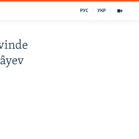
РУС
УКР
vinde
lâyev