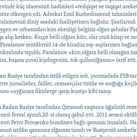
vinde küç idaresiniñ hadimleri «tedqiqat ve taqiqat areke
ntüv ötkergen edi. Advokat Emil Kurbedinovnıñ tahminleri
alamovnıñ diniy saadaki faalliyetinen bağlıdır. Şaatlarnıñ
ygen ve urbasından kim ekenligi belgisiz olğan şahıslar Pa
a alıp ketken. Keççe belli olğanı kibi, olar onıñ kitap ve n
.Paralamov sentâbrniñ 14-de kündüz soy-soplarınen bağlan
okzalında tapıldı. Paralamov «kim olğanı belli olmağan in
ni, başına çuval kiydirgenini, tok qullanılğanını» tarif etti
sı Rusiye tarafından istilâ etilgen soñ, yarımadada FSB ta
e jurnalistler, failler, cemaatçılar tintile ve sorğuğa keçi
bunı «uyğunsız fikirlerge qarşı kureş» kibi tanıy.
 Radası Rusiye tarafından Qırımnıñ vaqtınca işğaliniñ resm
nesi fevral ayınıñ 20-si olaraq qabul etti. 2015 senesi oktâ
enti Petro Poroşenko bunıñnen bağlı qanunnı imzaladı. Ha
ımnıñ istilâsı qanunsız olğanını tanıdı ve Rusiyeniñ areketler