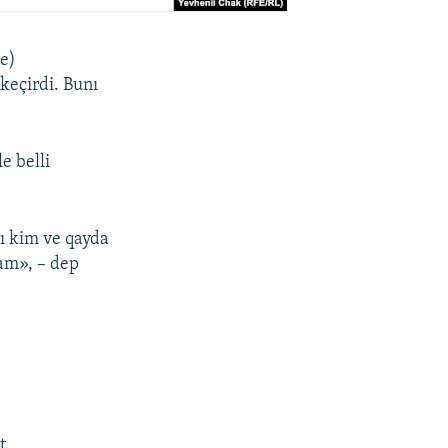
ye)
keçirdi. Bunı
e belli
ı kim ve qayda
qam», – dep
t