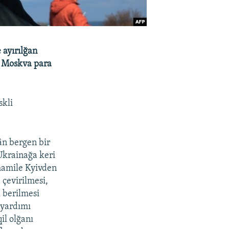
 ayırılğan
n Moskva para
skli
ân bergen bir
 Ukrainağa keri
mamile Kyivden
 çevirilmesi,
k berilmesi
 yardımı
l olğanı