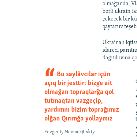
olmağanda, Vla
berli ukrain ta
çekecek bir kü
qaytaruv teşeb
Ukrainalı iqtis
idareci parntn
dağıtıluvına q
Bu saylâvсılar içün
açıq bir jesttir: bizge ait
olmağan topraqlarğa qol
tutmaqtan vazgeçip,
yardımnı bizim toprağımız
olğan Qırımğa yollaymız
Yevgeniy Nevmerjitskiy