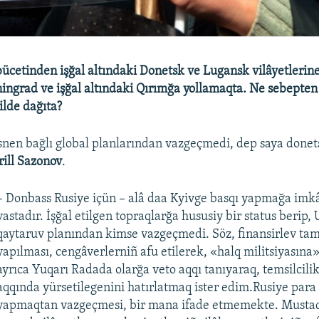
bücetinden işğal altındaki Donetsk ve Lugansk vilâyetlerine
ningrad ve işğal altındaki Qırımğa yollamaqta. Ne sebepte
ilde dağıta?
en bağlı global planlarından vazgeçmedi, dep saya donet
rill Sazonov
.
– Donbass Rusiye içün – alâ daa Kyivge basqı yapmağa imk
vastadır. İşğal etilgen topraqlarğa hususiy bir status berip,
qaytaruv planından kimse vazgeçmedi. Söz, finansirlev ta
yapılması, cengâverlerniñ afu etilerek, «halq militsiyasına»
ayrıca Yuqarı Radada olarğa veto aqqı tanıyaraq, temsilcili
aqqında yürsetilegenini hatırlatmaq ister edim.Rusiye para
yapmaqtan vazgeçmesi, bir mana ifade etmemekte. Mustaqi