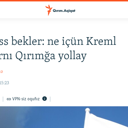
s bekler: ne içün Kreml
rnı Qırımğa yollay
ko
15:23
VPN-siz oquñız