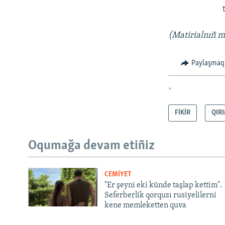
(Matirialnıñ me
Paylaşmaq
*
FİKİR
QIR
Oqumağa devam etiñiz
CEMİYET
"Er şeyni eki künde taşlap kettim".
Seferberlik qorqusı rusiyelilerni
kene memleketten quva