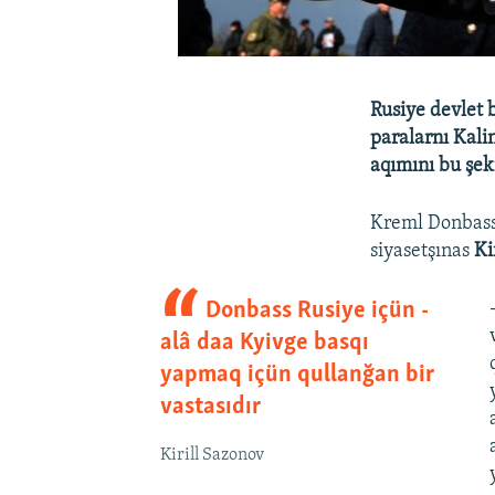
Rusiye devlet 
paralarnı Kali
aqımını bu şek
Kreml Donbassn
siyasetşınas
Ki
Donbass Rusiye içün -
alâ daa Kyivge basqı
yapmaq içün qullanğan bir
vastasıdır
Kirill Sazonov