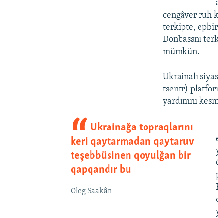
cengâver ruh k
terkipte, epbi
Donbassnı terk
mümkün.
Ukrainalı siya
tsentr) platfor
yardımnı kesme
Ukrainağa topraqlarını
keri qaytarmadan qaytaruv
teşebbüsinen qoyulğan bir
qapqandır bu
Oleg Saakân