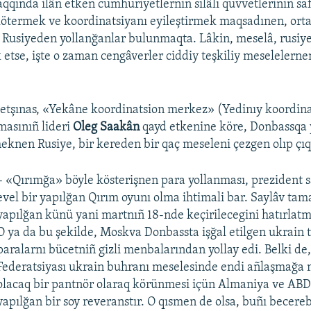
aqqında ilân etken cumhuriyetlerniñ silâlı quvvetleriniñ sa
ötermek ve koordinatsiyanı eyileştirmek maqsadınen, orta
r Rusiyeden yollanğanlar bulunmaqta. Lâkin, meselâ, rusiye
 etse, işte o zaman cengâverler ciddiy teşkiliy meselelerne
setşınas, «Yekâne koordinatsion merkez» (Yedinıy koordin
masınıñ lideri
Oleg Saakân
qayd etkenine köre, Donbassqa 
knen Rusiye, bir kereden bir qaç meseleni çezgen olıp çıq
– «Qırımğa» böyle kösterişnen para yollanması, prezident 
evel bir yapılğan Qırım oyunı olma ihtimali bar. Saylâv tam
yapılğan künü yani martnıñ 18-nde keçirilecegini hatırlatm
O ya da bu şekilde, Moskva Donbassta işğal etilgen ukrain 
paralarnı bücetniñ gizli menbalarından yollay edi. Belki de,
Federatsiyası ukrain buhranı meselesinde endi añlaşmağ
olacaq bir pantnör olaraq körünmesi içün Almaniya ve ABD
yapılğan bir soy reveranstır. O qısmen de olsa, buñı becerebi