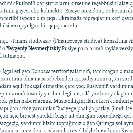
dimir Putinniñ barıştırıcılarnı kirsetme teşebbüsini alayı
rafınıñ ğayesi olıp kelmekte. Rusiye prezidenti er kesniñ di
n tertibi tapqan olıp çıqa. Ukrainağa topraqlarını keri qa
büsinen qoyulğan bir qapqandır bu.
atçı, «Finans studiyası» (Finansovaya studiya) konsalting şi
örı
Yevgeniy Nevmerjitskiy
Rusiye paralarınıñ saylâv versi
ol tutmaqta.
– İşğal etilgen Donbass territoriyalarınıñ, tanılmağan olması
ticaretiniñ olmaması sebebinden iqtisadiyatınıñ tıştan ya
adam aqıllı inkaşaf etmesine çare yoq. Rusiyeniñ yardımına
epimiz onıñ insaniy yardım degil de, silâ yardımı yollağan
pek yahşı haberdarmız. Mustaqilligini ilân etken cumhuriy
yapılğan arbiy yardımlar Rusiyege paalığa patlay. Şimdi ise 
içün açıq bir jest yapıldı: bizge ait olmağan topraqlarğa qo
vazgeçip, yardımnı bizim toprağımız olğan Qırımğa yollaym
Zanımca, prezident saylâvından evel böyle bir adımnı Kr