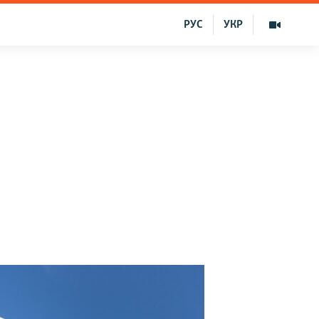
РУС
УКР