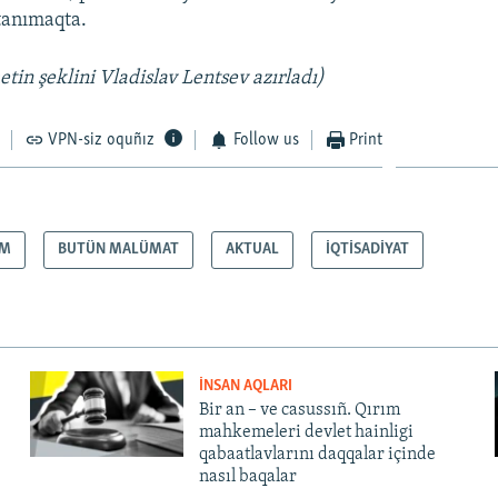
tanımaqta.
tin şeklini Vladislav Lentsev azırladı)
VPN-siz oquñız
Follow us
Print
IM
BUTÜN MALÜMAT
AKTUAL
İQTİSADİYAT
İNSAN AQLARI
Bir an – ve casussıñ. Qırım
mahkemeleri devlet hainligi
qabaatlavlarını daqqalar içinde
nasıl baqalar