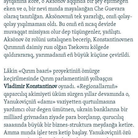
aytqanına köre, o Aksönov aqqında bir şey eşitmegen
eken ve o, bir nevi mında mayalanğan Che Guevara
olaraq tanıtılğan. Aksönovnıñ tek yararlığı, onıñ qolay-
qolay yıqılmaması oldı. Bu onıñ eñ sıcaq devirde
muvaqqat missiyası olur dep tüşüngenler, yañlıştı.
Aksönov öz rolüni ustalıqnen becerip, Konstantinovnen
Qırımnıñ daimiy rusı olğan Tsekovnı kölgede
qaldırararaq, yarımadanıñ eñ büyük küçüne çevirildi.
Lâkin «Qırım baari» proyektiniñ ömürge
keçirilmesinde Qırım parlamentiniñ yolbaşçısı
Vladimir Konstantinov
oynadı. «Regionallarnıñ»
qaparcılıq akimiyeti üküm sürgen yıllar devamında o,
Yanukoviçniñ «damı» vaziyetten qurtuılmasına
yardımcı olur degen ümütnen, ukrain banklarına bir
milliard grivnadan ziyade para borçlanıp, qurucılıq
saaasında büyük bir biznes-struktura meydanğa ketire.
Amma mında işler ters ketip başlay. Yanukoviçniñ özü