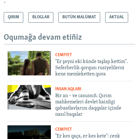
*
QIRIM
BLOGLAR
BUTÜN MALÜMAT
AKTUAL
Oqumağa devam etiñiz
CEMİYET
"Er şeyni eki künde taşlap kettim".
Seferberlik qorqusı rusiyelilerni
kene memleketten quva
İNSAN AQLARI
Bir an – ve casussıñ. Qırım
mahkemeleri devlet hainligi
qabaatlavlarını daqqalar içinde
nasıl baqalar
CEMİYET
"Er kes qaça, er kes kete": cenk