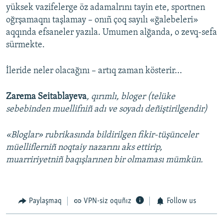
yüksek vazifelerge öz adamalrını tayin ete, sportnen
oğrşamaqnı taşlamay – onıñ çoq sayılı «ğalebeleri»
aqqında efsaneler yazıla. Umumen alğanda, o zevq-sefa
sürmekte.
İleride neler olacağını – artıq zaman kösterir...
Zarema Seitablayeva
, qırımlı, bloger (telüke
sebebinden muellifniñ adı ve soyadı deñiştirilgendir)
«Bloglar» rubrikasında bildirilgen fikir-tüşünceler
müelliflerniñ noqtaiy nazarını aks ettirip,
muarririyetniñ baqışlarınen bir olmaması mümkün.
Paylaşmaq
VPN-siz oquñız
Follow us