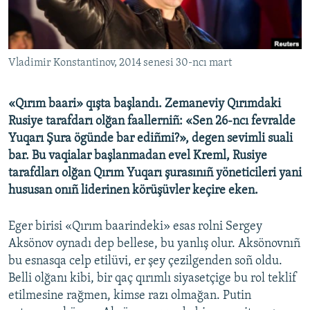
Русский
Українською
Vladimir Konstantinov, 2014 senesi 30-ncı mart
QOŞULIÑIZ!
«Qırım baari» qışta başlandı. Zemaneviy Qırımdaki
Rusiye tarafdarı olğan faallerniñ: «Sen 26-ncı fevralde
Yuqarı Şura ögünde bar ediñmi?», degen sevimli suali
RFE/RS bütün saytları
bar. Bu vaqialar başlanmadan evel Kreml, Rusiye
tarafdları olğan Qırım Yuqarı şurasınıñ yöneticileri yani
hususan onıñ liderinen körüşüvler keçire eken.
Eger birisi «Qırım baarindeki» esas rolni Sergey
Aksönov oynadı dep bellese, bu yanlış olur. Aksönovnıñ
bu esnasqa celp etilüvi, er şey çezilgenden soñ oldu.
Belli olğanı kibi, bir qaç qırımlı siyasetçige bu rol teklif
etilmesine rağmen, kimse razı olmağan. Putin