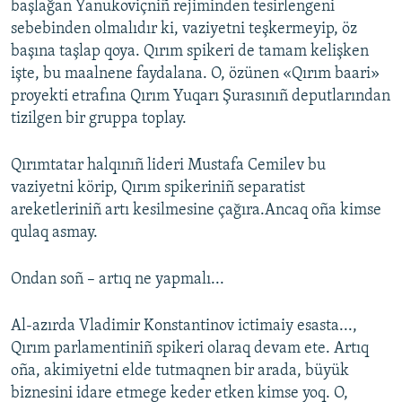
başlağan Yanukoviçniñ rejiminden tesirlengeni
sebebinden olmalıdır ki, vaziyetni teşkermeyip, öz
başına taşlap qoya. Qırım spikeri de tamam kelişken
işte, bu maalnene faydalana. O, özünen «Qırım baari»
proyekti etrafına Qırım Yuqarı Şurasınıñ deputlarından
tizilgen bir gruppa toplay.
Qırımtatar halqınıñ lideri Mustafa Cemilev bu
vaziyetni körip, Qırım spikeriniñ separatist
areketleriniñ artı kesilmesine çağıra.Ancaq oña kimse
qulaq asmay.
Ondan soñ – artıq ne yapmalı...
Al-azırda Vladimir Konstantinov ictimaiy esasta...,
Qırım parlamentiniñ spikeri olaraq devam ete. Artıq
oña, akimiyetni elde tutmaqnen bir arada, büyük
biznesini idare etmege keder etken kimse yoq. O,