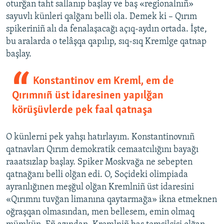
oturğan taht sallanıp başlay ve baş «regionalnıñ»
sayuvlı künleri qalğanı belli ola. Demek ki – Qırım
spikeriniñ alı da fenalaşacağı açıq-aydın ortada. İşte,
bu aralarda o telâşqa qapılıp, sıq-sıq Kremlge qatnap
başlay.
Konstantinov em Kreml, em de
Qırımnıñ üst idaresinen yapılğan
körüşüvlerde pek faal qatnaşa
O künlerni pek yahşı hatırlayım. Konstantinovnıñ
qatnavları Qırım demokratik cemaatcılığını bayağı
raaatsızlap başlay. Spiker Moskvağa ne sebepten
qatnağanı belli olğan edi. O, Soçideki olimpiada
ayranlığınen meşğul olğan Kremlniñ üst idaresini
«Qırımnı tuvğan limanına qaytarmağa» ikna etmeknen
oğraşqan olmasından, men bellesem, emin olmaq