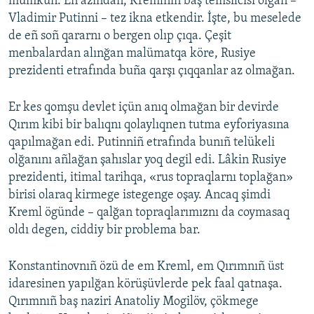
mümkün. Eñ azından, Kremlniñ baş temsilcisi olğan –
Vladimir Putinni – tez ikna etkendir. İşte, bu meselede
de eñ soñ qararnı o bergen olıp çıqa. Çeşit
menbalardan alınğan malümatqa köre, Rusiye
prezidenti etrafında buña qarşı çıqqanlar az olmağan.
Er kes qomşu devlet içün anıq olmağan bir devirde
Qırım kibi bir balıqnı qolaylıqnen tutma eyforiyasına
qapılmağan edi. Putinniñ etrafında bunıñ telükeli
olğanını añlağan şahıslar yoq degil edi. Lâkin Rusiye
prezidenti, itimal tarihqa, «rus topraqlarnı toplağan»
birisi olaraq kirmege istegenge oşay. Ancaq şimdi
Kreml ögünde – qalğan topraqlarımıznı da coymasaq
oldı degen, ciddiy bir problema bar.
Konstantinovnıñ özü de em Kreml, em Qırımnıñ üst
idaresinen yapılğan körüşüvlerde pek faal qatnaşa.
Qırımnıñ baş naziri Anatoliy Mogilöv, çökmege