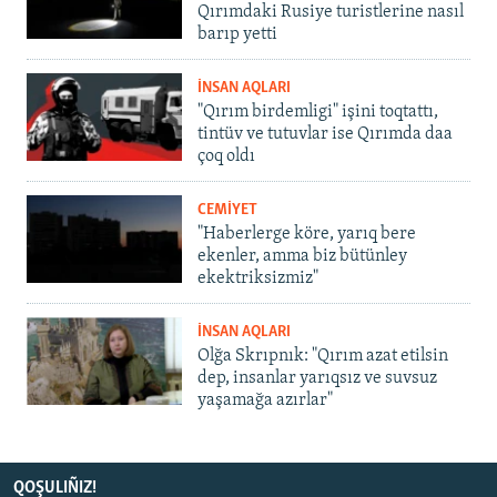
Qırımdaki Rusiye turistlerine nasıl
barıp yetti
İNSAN AQLARI
"Qırım birdemligi" işini toqtattı,
tintüv ve tutuvlar ise Qırımda daa
çoq oldı
CEMİYET
"Haberlerge köre, yarıq bere
ekenler, amma biz bütünley
ekektriksizmiz"
İNSAN AQLARI
Olğa Skrıpnık: "Qırım azat etilsin
dep, insanlar yarıqsız ve suvsuz
yaşamağa azırlar"
QOŞULIÑIZ!