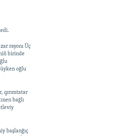
edi.
zar rayonı Üç
niñ birinde
oğlu
ñ üyken oğlu
r, qırımtatar
tınen bağlı
tleviy
iy başlanğıç