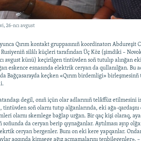
i, 26-ncı avgust
oyunca Qırım kontakt gruppasınıñ koordinatorı Abdureşit 
 Rusiyeniñ silâlı küçleri tarafından Üç Köz (şimdiki – Novo
ı avgust künü) keçirilgen tintüvden soñ tutulıp alınğan eki
ğan eskence esnasında elektrik ceryan da qullanılğan. Bu 
nda Bağçasarayda keçken «Qırım birdemligi» birleşmesinñ 
i.
tandaşı degil, onıñ içün olar adlarınıñ telâffüz etilmesini 
, tintüvden soñ olarnı tutıp alğanlarında, eki ağa-qardaşnı
mleri olarnı skemlege bağlap urğan. Bir qaç kişi olaraq, ay
 soñunda da ceryan berip qıynağanlar. Aytılması ayıp olğa
lekrtik ceryan bergenler. Bunı on eki kere yapqanlar. Onda
avlar aqqında kimsege ağız açmamalarını tenbilegenler», – 