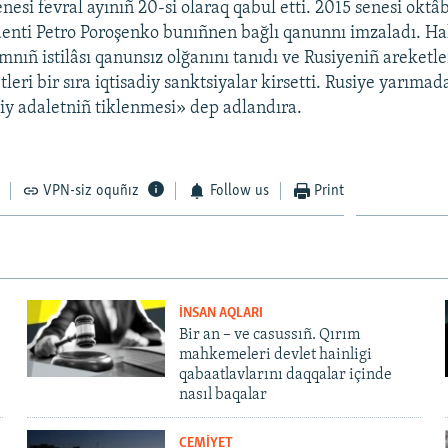
nesi fevral ayınıñ 20-si olaraq qabul etti. 2015 senesi oktâ
enti Petro Poroşenko bunıñnen bağlı qanunnı imzaladı. Ha
ımnıñ istilâsı qanunsız olğanını tanıdı ve Rusiyeniñ areketler
ri bir sıra iqtisadiy sanktsiyalar kirsetti. Rusiye yarımada
ihiy adaletniñ tiklenmesi» dep adlandıra.
VPN-siz oquñız
Follow us
Print
İNSAN AQLARI
Bir an – ve casussıñ. Qırım
mahkemeleri devlet hainligi
qabaatlavlarını daqqalar içinde
nasıl baqalar
CEMİYET