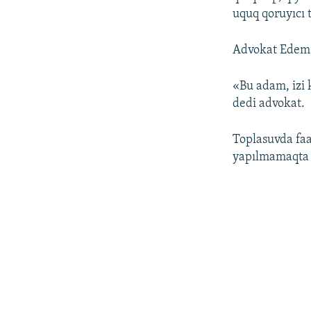
uquq qoruyıcı 
Advokat Edem 
«Bu adam, izi 
dedi advokat.
Toplasuvda faa
yapılmamaqta o