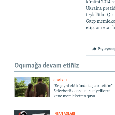
kününi 2014 se
Ukraina prezid
teşkilâtlar Qır
Ğarp memleketle
etip, onı «tar
Paylaşmaq
Oqumağa devam etiñiz
CEMİYET
"Er şeyni eki künde taşlap kettim".
Seferberlik qorqusı rusiyelilerni
kene memleketten quva
İNSAN AQLARI