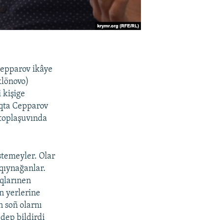
Cepparov ikâye
klönovo)
 kişige
aqta Cepparov
toplaşuvında
istemeyler. Olar
 qıynağanlar.
aqlarınen
n yerlerine
n soñ olarnı
dep bildirdi