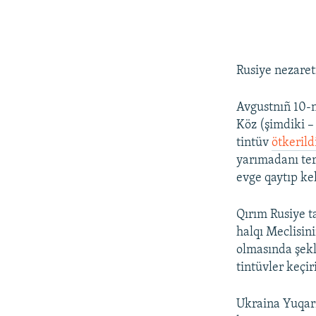
Rusiye nezaret
Avgustnıñ 10-n
Köz (şimdiki –
tintüv
ötkerild
yarımadanı ter
evge qaytıp ke
Qırım Rusiye ta
halqı Meclisini
olmasında şekl
tintüvler keçir
Ukraina Yuqarı