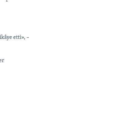
kâye etti», –
er