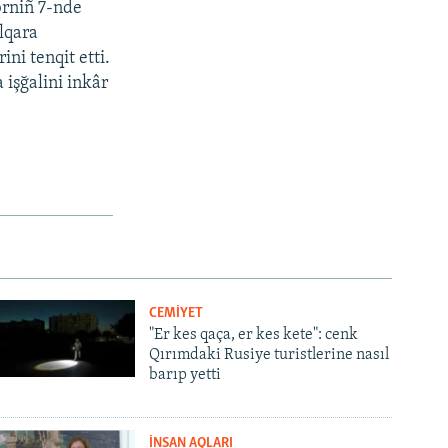
brniñ 7-nde
lqara
ini tenqit etti.
 işğalini inkâr
CEMİYET
"Er kes qaça, er kes kete": cenk
Qırımdaki Rusiye turistlerine nasıl
barıp yetti
İNSAN AQLARI