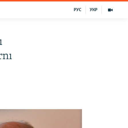
РУС
УКР
ı
rnı