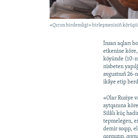
«Qırım birdemligi» birleşmesiniñ körüşüv
İnsan aqları b
etkenine köre,
köyünde (10-nc
nisbeten yapıl
avgustnıñ 26-
ikâye etip berd
«Olar Rusiye va
aytqanına köre
Silâlı küç hadi
tepmelegen, eñ
demir soqıp, e
qorquzıp, qıyn