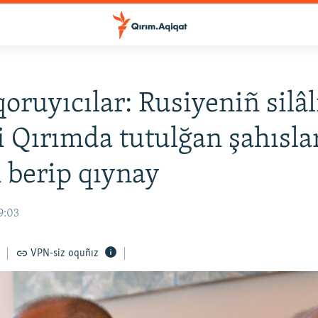
oruyıcılar: Rusiyeniñ silâl
i Qırımda tutulğan şahısla
 berip qıynay
19:03
VPN-siz oquñız