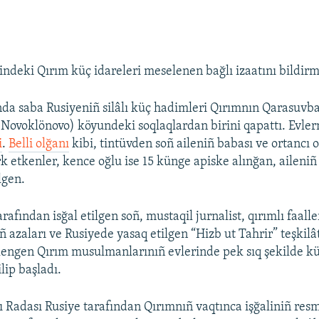
indeki Qırım küç idareleri meselenen bağlı izaatını bildirm
da saba Rusiyeniñ silâlı küç hadimleri Qırımnın Qarasuvba
 Novoklönovo) köyundeki soqlaqlardan birini qapattı. Evler
i
.
Belli olğanı
kibi, tintüvden soñ aileniñ babası ve ortancı 
k etkenler, kence oğlu ise 15 künge apiske alınğan, aileni
lgen.
rafından isğal etilgen soñ, mustaqil jurnalist, qırımlı faalle
ñ azaları ve Rusiyede yasaq etilgen “Hizb ut Tahrir” teşkilâ
engen Qırım musulmanlarınıñ evlerinde pek sıq şekilde kü
ilip başladı.
 Radası Rusiye tarafından Qırımnıñ vaqtınca işğaliniñ resm