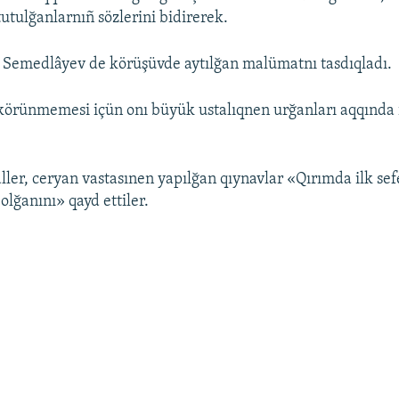
tutulğanlarnıñ sözlerini bidirerek.
Semedlâyev de körüşüvde aytılğan malümatnı tasdıqladı.
körünmemesi içün onı büyük ustalıqnen urğanları aqqında i
ller, ceryan vastasınen yapılğan qıynavlar «Qırımda ilk sef
lğanını» qayd ettiler.