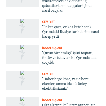
mahkemeleri devlet hainligi
qabaatlavlarını daqqalar içinde
nasıl baqalar
CEMİYET
"Er kes qaça, er kes kete": cenk
Qırımdaki Rusiye turistlerine nasıl
barıp yetti
İNSAN AQLARI
"Qırım birdemligi" işini toqtattı,
tintüv ve tutuvlar ise Qırımda daa
çoq oldı
CEMİYET
"Haberlerge köre, yarıq bere
ekenler, amma biz bütünley
ekektriksizmiz"
İNSAN AQLARI
Olğa Skrıpnık: "Qırım azat etilsin