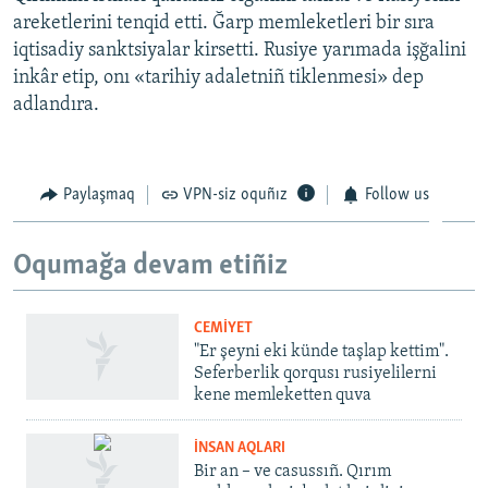
areketlerini tenqid etti. Ğarp memleketleri bir sıra
iqtisadiy sanktsiyalar kirsetti. Rusiye yarımada işğalini
inkâr etip, onı «tarihiy adaletniñ tiklenmesi» dep
adlandıra.
Paylaşmaq
VPN-siz oquñız
Follow us
Oqumağa devam etiñiz
CEMİYET
"Er şeyni eki künde taşlap kettim".
Seferberlik qorqusı rusiyelilerni
kene memleketten quva
İNSAN AQLARI
Bir an – ve casussıñ. Qırım