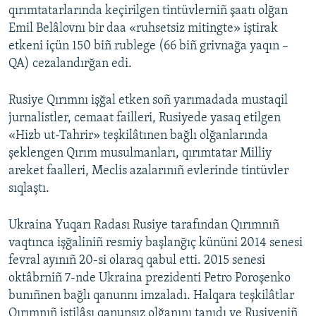
qırımtatarlarında keçirilgen tintüvlerniñ şaatı olğan
Emil Belâlovnı bir daa «ruhsetsiz mitingte» iştirak
etkeni içün 150 biñ rublege (66 biñ grivnağa yaqın –
QA) cezalandırğan edi.
Rusiye Qırımnı işğal etken soñ yarımadada mustaqil
jurnalistler, cemaat failleri, Rusiyede yasaq etilgen
«Hizb ut-Tahrir» teşkilâtınen bağlı olğanlarında
şeklengen Qırım musulmanları, qırımtatar Milliy
areket faalleri, Meclis azalarınıñ evlerinde tintüvler
sıqlaştı.
Ukraina Yuqarı Radası Rusiye tarafından Qırımnıñ
vaqtınca işğaliniñ resmiy başlanğıç kününi 2014 senesi
fevral ayınıñ 20-si olaraq qabul etti. 2015 senesi
oktâbrniñ 7-nde Ukraina prezidenti Petro Poroşenko
bunıñnen bağlı qanunnı imzaladı. Halqara teşkilâtlar
Qırımnıñ istilâsı qanunsız olğanını tanıdı ve Rusiyeniñ