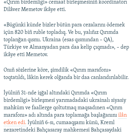
«Qırım birdemligi» cemaat birleşmesiniñ koordinatorı
Dilâver Memetov ikâye etti.
Русский
Українською
«Bügünki künde bizler bütün para cezalarını ödemek
içün 820 biñ ruble topladıq. Ve bu, yalıñız Qırımda
QOŞULIÑIZ!
toplanğan qısmı. Ukraina (esas qısmından – QA),
Türkiye ve Almanyadan para daa kelip çıqmadı», – dep
ikâye etti Memetov.
RFE/RS bütün saytları
Onıñ sözlerine köre, şimdilik «Qırım marafonı»
toqtatıldı, lâkin kerek olğanda bir daa canlandırılabilir.
İyülniñ 31-nde işğal altındaki Qırımda «Qırım
birdemligi» birleşmesi yarımadadaki ukrainalı siyasiy
mahküm ve faallerge qoltutmaq maqsadınen «Qırım
marafonı» adı altında para toplamağa başlağanını
ilân
etken edi.
İyülniñ 6-sı, cumaaqşamı künü, Kreml
nezaretindeki Bahçasaray mahkemesi Bahçasaydaki