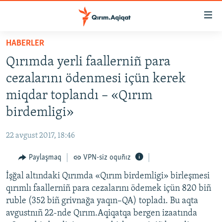
Link
açıqlığı
Esas
HABERLER
mündericege
HABERLER
Qırımda yerli faallerniñ para
qaytmaq
SİYASET
Baş
cezalarını ödenmesi içün kerek
İQTİSADİYAT
navigatsiyağa
miqdar toplandı – «Qırım
qaytmaq
CEMİYET
birdemligi»
Qıdıruvğa
MEDENİYET
qaytmaq
22 avgust 2017, 18:46
İNSAN AQLARI
Paylaşmaq
VPN-siz oquñız
VİDEO
İşğal altındaki Qırımda «Qırım birdemligi» birleşmesi
SÜRET
qırımlı faallerniñ para cezalarını ödemek içün 820 biñ
BLOGLAR
ruble (352 biñ grivnağa yaqın–QA) topladı. Bu aqta
avgustnıñ 22-nde Qırım.Aqiqatqa bergen izaatında
FİKİR