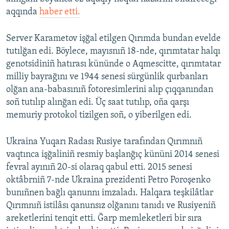
aqqında
haber etti.
Server Karametov işğal etilgen Qırımda bundan evelde
tutılğan edi. Böylece, mayısnıñ 18-nde, qırımtatar halqı
genotsidiniñ hatırası kününde o Aqmescitte, qırımtatar
milliy bayrağını ve 1944 senesi sürgünlik qurbanları
olğan ana-babasınıñ fotoresimlerini alıp çıqqanından
soñ tutılıp alınğan edi. Üç saat tutılıp, oña qarşı
memuriy protokol tizilgen soñ, o yiberilgen edi.
Ukraina Yuqarı Radası Rusiye tarafından Qırımnıñ
vaqtınca işğaliniñ resmiy başlanğıç kününi 2014 senesi
fevral ayınıñ 20-si olaraq qabul etti. 2015 senesi
oktâbrniñ 7-nde Ukraina prezidenti Petro Poroşenko
bunıñnen bağlı qanunnı imzaladı. Halqara teşkilâtlar
Qırımnıñ istilâsı qanunsız olğanını tanıdı ve Rusiyeniñ
areketlerini tenqit etti. Ğarp memleketleri bir sıra