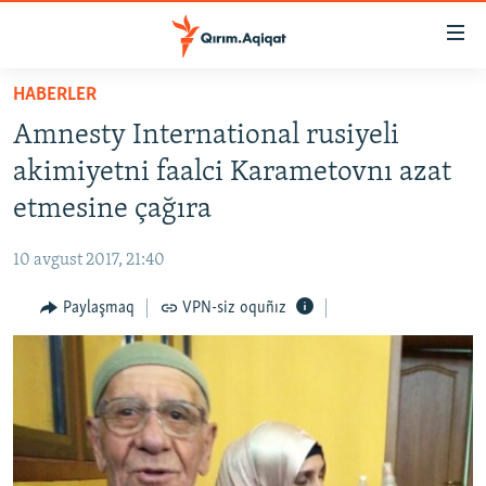
Link
açıqlığı
Esas
HABERLER
mündericege
HABERLER
Amnesty International rusiyeli
qaytmaq
SİYASET
Baş
akimiyetni faalci Karametovnı azat
İQTİSADİYAT
navigatsiyağa
etmesine çağıra
qaytmaq
CEMİYET
Qıdıruvğa
10 avgust 2017, 21:40
MEDENİYET
qaytmaq
Paylaşmaq
VPN-siz oquñız
İNSAN AQLARI
VİDEO
SÜRET
BLOGLAR
FİKİR