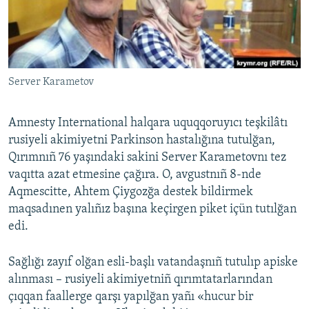
Русский
Українською
Server Karametov
QOŞULIÑIZ!
Amnesty International halqara uquqqoruyıcı teşkilâtı
rusiyeli akimiyetni Parkinson hastalığına tutulğan,
RFE/RS bütün saytları
Qırımnıñ 76 yaşındaki sakini Server Karametovnı tez
vaqıtta azat etmesine çağıra. O, avgustnıñ 8-nde
Aqmescitte, Ahtem Çiygozğa destek bildirmek
maqsadınen yalıñız başına keçirgen piket içün tutılğan
edi.
Sağlığı zayıf olğan esli-başlı vatandaşnıñ tutulıp apiske
alınması – rusiyeli akimiyetniñ qırımtatarlarından
çıqqan faallerge qarşı yapılğan yañı «hucur bir