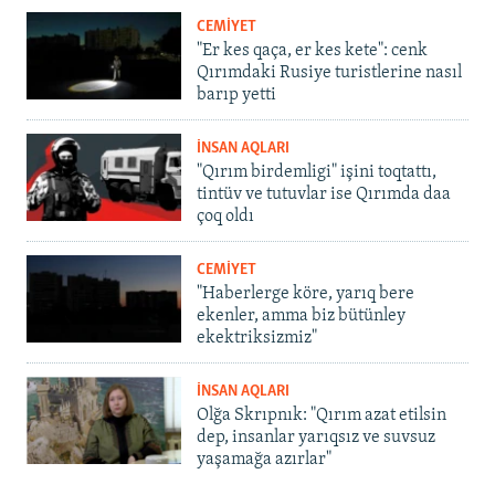
CEMİYET
"Er kes qaça, er kes kete": cenk
Qırımdaki Rusiye turistlerine nasıl
barıp yetti
İNSAN AQLARI
"Qırım birdemligi" işini toqtattı,
tintüv ve tutuvlar ise Qırımda daa
çoq oldı
CEMİYET
"Haberlerge köre, yarıq bere
ekenler, amma biz bütünley
ekektriksizmiz"
İNSAN AQLARI
Olğa Skrıpnık: "Qırım azat etilsin
dep, insanlar yarıqsız ve suvsuz
yaşamağa azırlar"