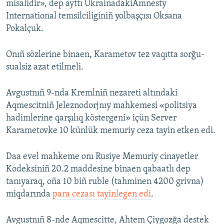
misalidir», dep ayttı UkrainadakiAmnesty
International temsilciliginiñ yolbaşçısı Oksana
Pokalçuk.
Onıñ sözlerine binaen, Karametov tez vaqıtta sorğu-
sualsiz azat etilmeli.
Avgustnıñ 9-nda Kremlniñ nezareti altındaki
Aqmescitniñ Jeleznodorjnıy mahkemesi «politsiya
hadimlerine qarşılıq köstergeni» içün Server
Karametovke 10 künlük memuriy ceza tayin etken edi.
Daa evel mahkeme onı Rusiye Memuriy cinayetler
Kodeksiniñ 20.2 maddesine binaen qabaatlı dep
tanıyaraq, oña 10 biñ ruble (tahminen 4200 grivna)
miqdarında
para cezası tayinlegen edi
.
Avgustnıñ 8-nde Aqmescitte, Ahtem Çiygozğa destek