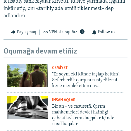
iqtisadiy sanktsiyalar kirsetti. Rusiye yarımada işğalini
inkâr etip, onı «tarihiy adaletniñ tiklenmesi» dep
adlandıra.
Paylaşmaq
VPN-siz oquñız
Follow us
Oqumağa devam etiñiz
CEMİYET
"Er şeyni eki künde taşlap kettim".
Seferberlik qorqusı rusiyelilerni
kene memleketten quva
İNSAN AQLARI
Bir an – ve casussıñ. Qırım
mahkemeleri devlet hainligi
qabaatlavlarını daqqalar içinde
nasıl baqalar