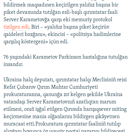
bildirmek maqsadınen keçirilgen yalıñız başına bir
piket devamında tutılğan esli-başlı qırımtatar faali
Server Karametovğa qarşı eki memuriy protokol
tizilgen edi
. Biri – «yalıñız başına piket keçirüv
qaideleri bozğanı», ekincisi – «politsiya hadimlerine
qarşılıq köstergeni» içün edi.
76 yaşındaki Karametov Parkinson hastalığına tutulğan
insandır.
Ukraina halq deputatı, qırımtatar halqı Meclisiniñ reisi
Refat Çubarov Qırım Muhtar Cumhuriyeti
prokuraturasına, qanunğa zıt kelgen şekilde Ukraina
vatandaşı Server Karametovnıñ azatlıqtan marum
etilmesi, onıñ işğal etilgen Qırımda barışıqsever miting
keçirmesine mania olğanlarını bildirgen şikâyetnen
muracaat etti.Prokuratura qırımtatar faaliniñ tutılıp
alınğanı boyunca öz uquqiy noqtai nazarını bildirecegi