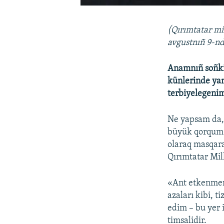
(Qırımtatar mi
avgustnıñ 9-n
Anamnıñ soñki 
künlerinde yan
terbiyelegeni
Ne yapsam da, 
büyük qorqum –
olaraq masqara
Qırımtatar Mil
«Ant etkenmen
azaları kibi, 
edim – bu yer 
timsalidir.