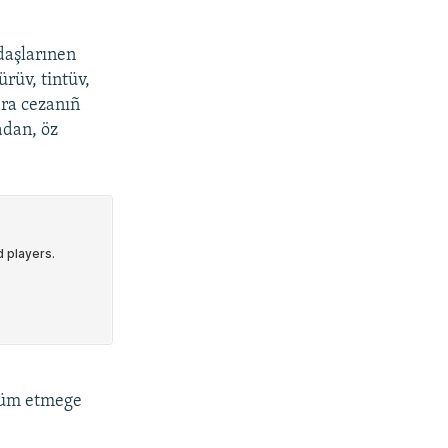
daşlarınen
ürüv, tintüv,
ara cezanıñ
adan, öz
hküm etmege