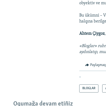
obyektiv ve mu
Bu ükümni – Va
halqına beril
Ahtem Çiygoz
«Bloglar» rubr
aydınlatıp, m
Paylaşmaq
*
BLOGLAR
Oqumağa devam etiñiz