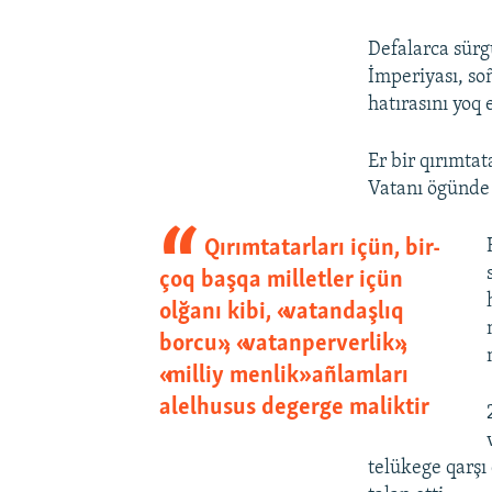
Defalarca sürg
İmperiyası, so
hatırasını yoq 
Er bir qırımtat
Vatanı ögünde m
Qırımtatarları içün, bir-
çoq başqa milletler içün
olğanı kibi, «vatandaşlıq
borcu», «vatanperverlik»,
«milliy menlik» añlamları
alelhusus degerge maliktir
telükege qarşı