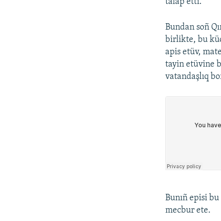
talap etti.
Bundan soñ Qır
birlikte, bu kü
apis etüv, mat
tayin etüvine 
vatandaşlıq bo
Bunıñ episi b
mecbur ete.