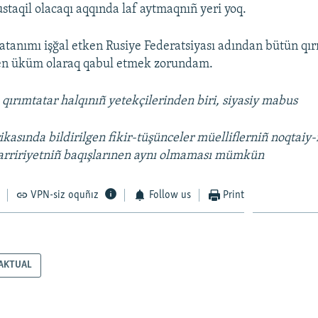
staqil olacaqı aqqında laf aytmaqnıñ yeri yoq.
tanımı işğal etken Rusiye Federatsiyası adından bütün qır
gen üküm olaraq qabul etmek zorundam.
, qırımtatar halqınıñ yetekçilerinden biri, siyasiy mabus
ikasında bildirilgen fikir-tüşünceler müelliflerniñ noqtaiy-
uarririyetniñ baqışlarınen aynı olmaması mümkün
VPN-siz oquñız
Follow us
Print
AKTUAL