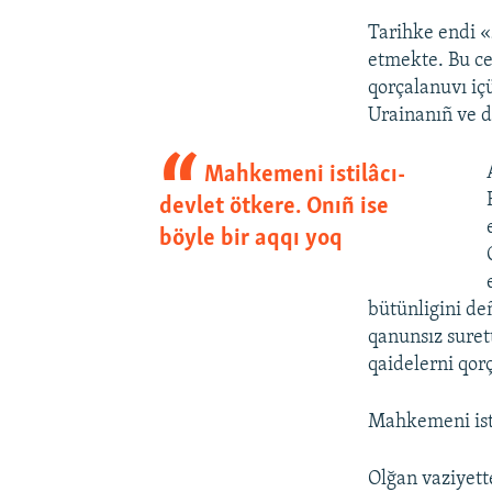
Tarihke endi «
etmekte. Bu ce
qorçalanuvı iç
Urainanıñ ve d
Mahkemeni istilâcı-
devlet ötkere. Onıñ ise
böyle bir aqqı yoq
bütünligini de
qanunsız suret
qaidelerni qor
Mahkemeni isti
Olğan vaziyett