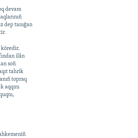
çoq devam
 aqlarınıñ
ız dep tanığan
ir.
 köredir.
fından ilân
dan soñ
aqıt tahrik
nanıñ topraq
k aqqını
uquqnı,
 mahkemeniñ