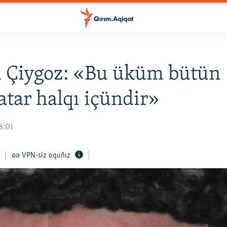
 Çiygoz: «Bu üküm bütün
atar halqı içündir»
8:01
VPN-siz oquñız