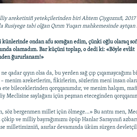
lliy areketiniñ yetekçilerinden biri Ahtem Çiygoznıñ, 2017 
da Rusiyege tabi olğan Qırım Yuqarı mahkemesinde aytqan 
künlerinde ondan afu sorağan edim, çünki oğlu olaraq soñ
ında olamadım. Bar küçüni toplap, o dedi ki: «Böyle evlât
mden ğururlanam!»
ne qadar qıyın olsa da, bu yerden sağ çıp çıqamaycağımı b
 menim areketlerim, fikirlerim, sözlerim meni insan olara
 ete bileceklerinden qorqqanımdır, ve menim halqım, mañ
liy Meclisine saylağanı içün peşman eteceginden qorqqanı
, söz bergenmen millet içün ölmege...» Bu antnı men, Mec
tiz çökip ve milliy bayrağımıznı öpüp Hanlar Sarayınıñ azba
ise milletimizniñ, asırlar devamında üküm sürgen devletçi