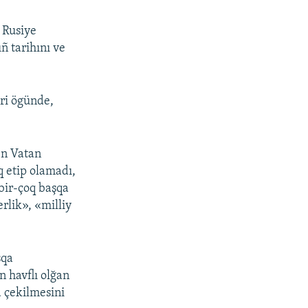
 Rusiye
ñ tarihını ve
eri ögünde,
en Vatan
oq etip olamadı,
 bir-çoq başqa
rlik», «milliy
şqa
n havflı olğan
a çekilmesini