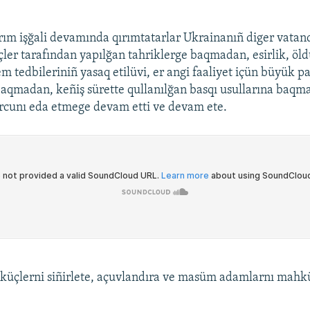
ım işğali devamında qırımtatarlar Ukrainanıñ diger vatan
çler tarafından yapılğan tahriklerge baqmadan, esirlik, öld
em tedbileriniñ yasaq etilüvi, er angi faaliyet içün büyük p
baqmadan, keñiş sürette qullanılğan basqı usullarına baqm
rcunı eda etmege devam etti ve devam ete.
u küçlerni siñirlete, açuvlandıra ve masüm adamlarnı ma