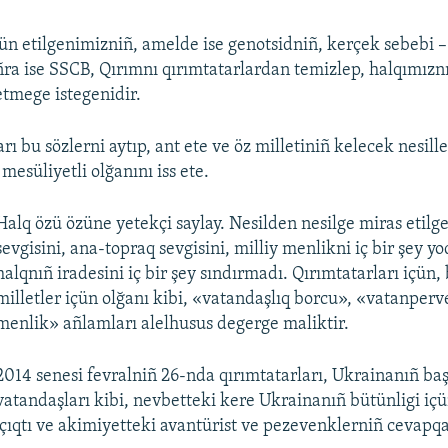
ün etilgenimizniñ, amelde ise genotsidniñ, kerçek sebebi –
ñra ise SSCB, Qırımnı qırımtatarlardan temizlep, halqımıznı
etmege istegenidir.
arı bu sözlerni aytıp, ant ete ve öz milletiniñ kelecek nesill
esüliyetli olğanını iss ete.
Halq özü özüne yetekçi saylay. Nesilden nesilge miras etilg
sevgisini, ana-topraq sevgisini, milliy menlikni iç bir şey y
halqnıñ iradesini iç bir şey sındırmadı. Qırımtatarları içün,
milletler içün olğanı kibi, «vatandaşlıq borcu», «vatanperve
menlik» añlamları alelhusus degerge maliktir.
2014 senesi fevralniñ 26-nda qırımtatarları, Ukrainanıñ ba
vatandaşları kibi, nevbetteki kere Ukrainanıñ bütünligi içü
 çıqtı ve akimiyetteki avantürist ve pezevenklerniñ cevapq