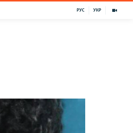
РУС
УКР