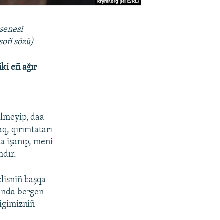
senesi
soñ sözü)
ki eñ ağır
ilmeyip, daa
q, qırımtatarı
a işanıp, meni
mdır.
lisniñ başqa
rında bergen
ligimizniñ