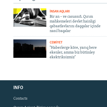
İNSAN AQLARI
Bir an – ve casussıñ. Qırım
mahkemeleri devlet hainligi
qabaatlavlarını daqqalar içinde
nasıl baqalar
CEMİYET
"Haberlerge köre, yarıq bere
ekenler, amma biz bütünley
ekektriksizmiz"
Русский
INFO
Українською
Contacts
QOŞULIÑIZ!