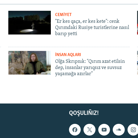
CEMİYET
"Er kes qaça, er kes kete": cenk
Qırımdaki Rusiye turistlerine nasıl
barıp yetti
İNSAN AQLARI
Olğa Skrıpnık: "Qırım azat etilsin
dep, insanlar yarıqsız ve suvsuz
yaşamağa azırlar"
QOŞULIÑIZ!