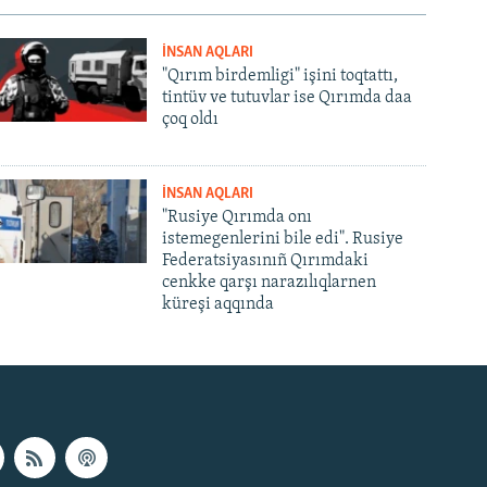
İNSAN AQLARI
"Qırım birdemligi" işini toqtattı,
tintüv ve tutuvlar ise Qırımda daa
çoq oldı
İNSAN AQLARI
"Rusiye Qırımda onı
istemegenlerini bile edi". Rusiye
Federatsiyasınıñ Qırımdaki
cenkke qarşı narazılıqlarnen
küreşi aqqında