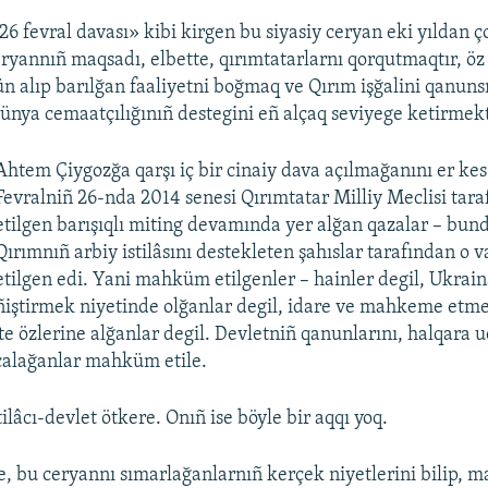
26 fevral davası» kibi kirgen bu siyasiy ceryan eki yıldan 
ryannıñ maqsadı, elbette, qırımtatarlarnı qorqutmaqtır, öz
ün alıp barılğan faaliyetni boğmaq ve Qırım işğalini qanuns
ünya cemaatçılığınıñ destegini eñ alçaq seviyege ketirmekt
Ahtem Çiygozğa qarşı iç bir cinaiy dava açılmağanını er kes
Fevralniñ 26-nda 2014 senesi Qırımtatar Milliy Meclisi tara
etilgen barışıqlı miting devamında yer alğan qazalar – bun
Qırımnıñ arbiy istilâsını destekleten şahıslar tarafından o v
etilgen edi. Yani mahküm etilgenler – hainler degil, Ukrai
ñiştirmek niyetinde olğanlar degil, idare ve mahkeme etme
te özlerine alğanlar degil. Devletniñ qanunlarını, halqara 
çalağanlar mahküm etile.
lâcı-devlet ötkere. Onıñ ise böyle bir aqqı yoq.
e, bu ceryannı sımarlağanlarnıñ kerçek niyetlerini bilip,