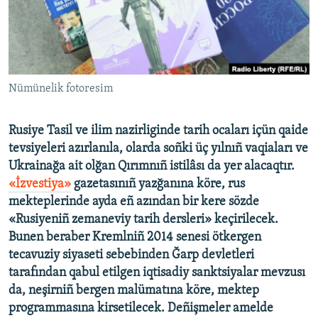
Русский
Українською
QOŞULIÑIZ!
Nümünelik fotoresim
Rusiye Tasil ve ilim nazirliginde tarih ocaları içün qaide
tevsiyeleri azırlanıla, olarda soñki üç yılnıñ vaqiaları ve
RFE/RS bütün saytları
Ukrainağa ait olğan Qırımnıñ istilâsı da yer alacaqtır.
«İzvestiya»
gazetasınıñ yazğanına köre, rus
mekteplerinde ayda eñ azından bir kere sözde
«Rusiyeniñ zemaneviy tarih dersleri» keçirilecek.
Bunen beraber Kremlniñ 2014 senesi ötkergen
tecavuziy siyaseti sebebinden Ğarp devletleri
tarafından qabul etilgen iqtisadiy sanktsiyalar mevzusı
da, neşirniñ bergen malümatına köre, mektep
programmasına kirsetilecek. Deñişmeler amelde