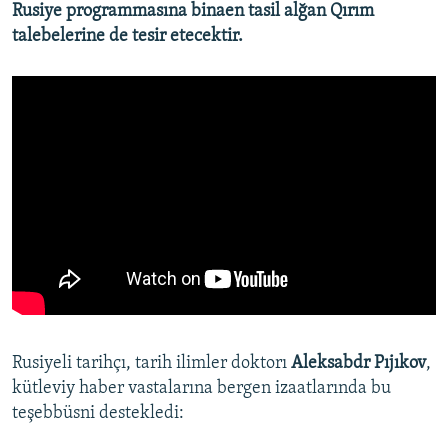
Rusiye programmasına binaen tasil alğan Qırım
talebelerine de tesir etecektir.
Rusiyeli tarihçı, tarih ilimler doktorı
Aleksabdr Pıjıkov
,
kütleviy haber vastalarına bergen izaatlarında bu
teşebbüsni destekledi: