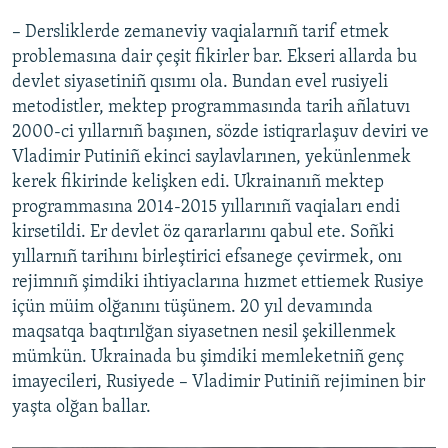
– Dersliklerde zemaneviy vaqialarnıñ tarif etmek
problemasına dair çeşit fikirler bar. Ekseri allarda bu
devlet siyasetiniñ qısımı ola. Bundan evel rusiyeli
metodistler, mektep programmasında tarih añlatuvı
2000-ci yıllarnıñ başınen, sözde istiqrarlaşuv deviri ve
Vladimir Putiniñ ekinci saylavlarınen, yekünlenmek
kerek fikirinde kelişken edi. Ukrainanıñ mektep
programmasına 2014-2015 yıllarınıñ vaqiaları endi
kirsetildi. Er devlet öz qararlarını qabul ete. Soñki
yıllarnıñ tarihını birleştirici efsanege çevirmek, onı
rejimnıñ şimdiki ihtiyaclarına hızmet ettiemek Rusiye
içün müim olğanını tüşünem. 20 yıl devamında
maqsatqa baqtırılğan siyasetnen nesil şekillenmek
mümkün. Ukrainada bu şimdiki memleketniñ genç
imayecileri, Rusiyede – Vladimir Putiniñ rejiminen bir
yaşta olğan ballar.