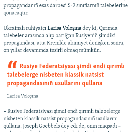
propagandanıñ esas darbesi 5-9 sınıflarnıñ talebelerine
qonacaqtır.
Ukrainalı ruhiyatçı
Larisa Voloşına
dey ki, Qırımda
talebeler arasında alıp barılğan Rusiyeniñ şimdiki
propagandası, atta Kremlde akimiyet deñişken soñra,
on yıllar devamında tesirli olmaq mümkün.
Rusiye Federatsiyası şimdi endi qırımlı
talebelerge nisbeten klassik natsist
propagandasınıñ usullarını qullana
Larisa Voloşına
– Rusiye Federatsiyası şimdi endi qırımlı talebelerge
nisbeten klassik natsist propagandasınıñ usullarını
qullana. Joseph Goebbels dey edi de, onıñ maqsadı –