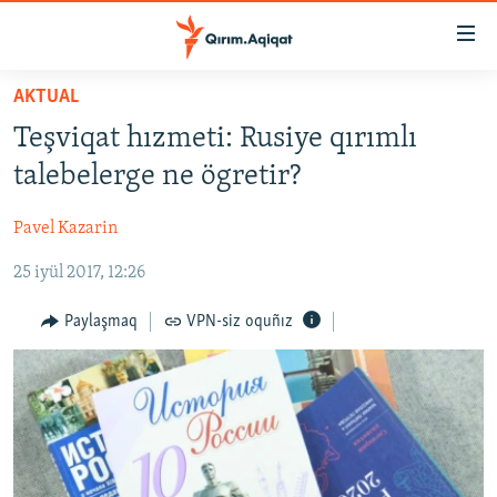
Link
açıqlığı
Esas
AKTUAL
mündericege
HABERLER
Teşviqat hızmeti: Rusiye qırımlı
qaytmaq
SİYASET
Baş
talebelerge ne ögretir?
İQTİSADİYAT
navigatsiyağa
qaytmaq
Pavel Kazarin
CEMİYET
Qıdıruvğa
25 iyül 2017, 12:26
MEDENİYET
qaytmaq
İNSAN AQLARI
Paylaşmaq
VPN-siz oquñız
VİDEO
SÜRET
BLOGLAR
FİKİR