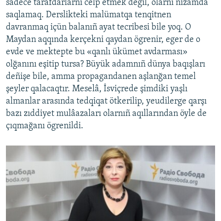
sadece tarafdarlarnı celp etmek degil, olarnı nizamda
saqlamaq. Derslikteki malümatqa tenqitnen
davranmaq içün balanıñ ayat tecribesi bile yoq. O
Maydan aqqında kerçekni qaydan ögrenir, eger de o
evde ve mektepte bu «qanlı ükümet avdarması»
olğanını eşitip tursa? Büyük adamnıñ dünya baqışları
deñişe bile, amma propagandanen aşlanğan temel
şeyler qalacaqtır. Meselâ, İsviçrede şimdiki yaşlı
almanlar arasında tedqiqat ötkerilip, yeudilerge qarşı
bazı zıddiyet mulâazaları olarnıñ aqıllarından öyle de
çıqmağanı ögrenildi.