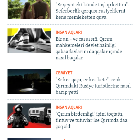
"Er şeyni eki künde taşlap kettim".
Seferberlik qorqusı rusiyelilerni
kene memleketten quva
İNSAN AQLARI
Bir an – ve casussıñ. Qırım
mahkemeleri devlet hainligi
qabaatlavlarını daqqalar içinde
nasıl baqalar
CEMİYET
"Er kes qaça, er kes kete": cenk
Qırımdaki Rusiye turistlerine nasıl
barıp yetti
İNSAN AQLARI
"Qırım birdemligi" işini toqtattı,
tintüv ve tutuvlar ise Qırımda daa
çoq oldı