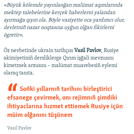
«Büyük kölemde yayınlanğan malümat aqımlarında
mektep talebelerine kerçek haberlerni yalandan
ayırmağa qıyın ola. Böyle vaziyette oca yardımcı olur,
devletniñ nazar noqtasına uyğun olğan fikirlerni
ögretir».
Öz nevbetinde ukrain tarihçısı
Vasil Pavlov
, Rusiye
akimiyetiniñ dersliklerge Qırım işğali mevzusını
kirsetmek arzusını – malümat muarebesiñ eylemi
olaraq tanıta.
Soñki yıllarnıñ tarihını birleştirici
efsanege çevirmek, onı rejimnıñ şimdiki
ihtiyaclarına hızmet ettiemek Rusiye içün
müim olğanını tüşünem
Vasil Pavlov