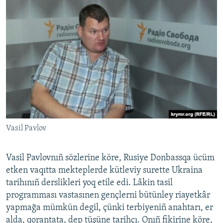
Vasil Pavlov
Vasil Pavlovnıñ sözlerine köre, Rusiye Donbassqa ücüm
etken vaqıtta mekteplerde kütleviy surette Ukraina
tarihınıñ derslikleri yoq etile edi. Lâkin tasil
programması vastasınen gençlerni bütünley riayetkâr
yapmağa mümkün degil, çünki terbiyeniñ anahtarı, er
alda, qorantata, dep tüşüne tarihçı. Onıñ fikirine köre,