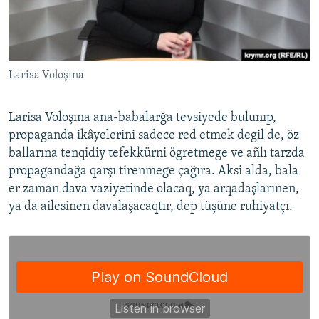
Larisa Voloşına
Larisa Voloşına ana-babalarğa tevsiyede bulunıp,
propaganda ikâyelerini sadece red etmek degil de, öz
ballarına tenqidiy tefekkürni ögretmege ve añlı tarzda
propagandağa qarşı tirenmege çağıra. Aksi alda, bala
er zaman dava vaziyetinde olacaq, ya arqadaşlarınen,
ya da ailesinen davalaşacaqtır, dep tüşüne ruhiyatçı.