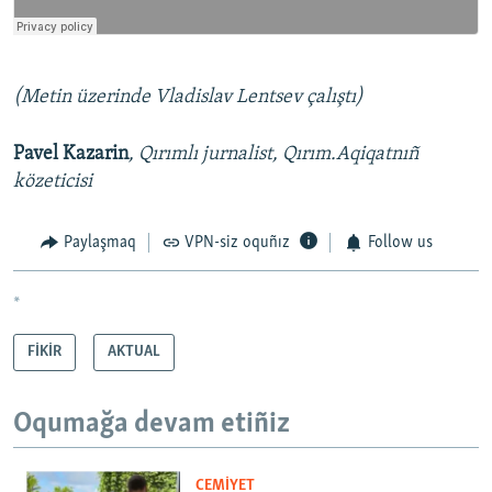
​(Metin üzerinde Vladislav Lentsev çalıştı)
Pavel Kazarin
, Qırımlı jurnalist, Qırım.Aqiqatnıñ
közeticisi
Paylaşmaq
VPN-siz oquñız
Follow us
*
FİKİR
AKTUAL
Oqumağa devam etiñiz
CEMİYET