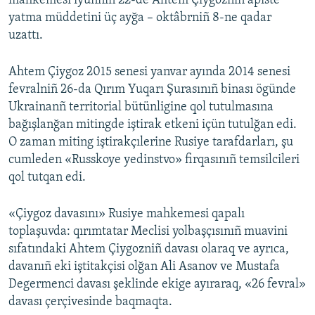
mahkemesi iyünniñ 22-de Ahtem Çiygoznıñ apiste
yatma müddetini üç ayğa – oktâbrniñ 8-ne qadar
uzattı.
Ahtem Çiygoz 2015 senesi yanvar ayında 2014 senesi
fevralniñ 26-da Qırım Yuqarı Şurasınıñ binası ögünde
Ukrainanñ territorial bütünligine qol tutulmasına
bağışlanğan mitingde iştirak etkeni içün tutulğan edi.
O zaman miting iştirakçılerine Rusiye tarafdarları, şu
cumleden «Russkoye yedinstvo» firqasınıñ temsilcileri
qol tutqan edi.
«Çiygoz davasını» Rusiye mahkemesi qapalı
toplaşuvda: qırımtatar Meclisi yolbaşçısınıñ muavini
sıfatındaki Ahtem Çiygozniñ davası olaraq ve ayrıca,
davanıñ eki iştitakçisi olğan Ali Asanov ve Mustafa
Degermenci davası şeklinde ekige ayıraraq, «26 fevral»
davası çerçivesinde baqmaqta.