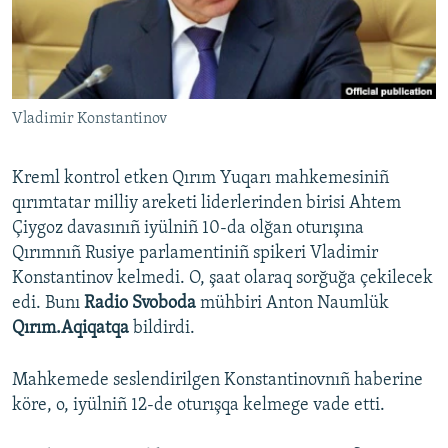
Русский
Українською
Vladimir Konstantinov
QOŞULIÑIZ!
Kreml kontrol etken Qırım Yuqarı mahkemesiniñ
qırımtatar milliy areketi liderlerinden birisi Ahtem
RFE/RS bütün saytları
Çiygoz davasınıñ iyülniñ 10-da olğan oturışına
Qırımnıñ Rusiye parlamentiniñ spikeri Vladimir
Konstantinov kelmedi. O, şaat olaraq sorğuğa çekilecek
edi. Bunı
Radio Svoboda
mühbiri Anton Naumlük
Qırım.Aqiqatqa
bildirdi.
Mahkemede seslendirilgen Konstantinovnıñ haberine
köre, o, iyülniñ 12-de oturışqa kelmege vade etti.