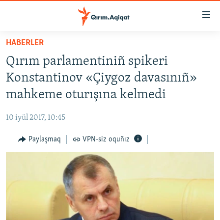
Link
açıqlığı
Esas
HABERLER
mündericege
HABERLER
Qırım parlamentiniñ spikeri
qaytmaq
SİYASET
Baş
Konstantinov «Çiygoz davasınıñ»
İQTİSADİYAT
navigatsiyağa
mahkeme oturışına kelmedi
qaytmaq
CEMİYET
Qıdıruvğa
10 iyül 2017, 10:45
MEDENİYET
qaytmaq
Paylaşmaq
VPN-siz oquñız
İNSAN AQLARI
VİDEO
SÜRET
BLOGLAR
FİKİR