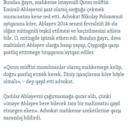
Bundan ğayrı, mahkeme imayeniñ Qırım müftisi
Emirali Ablayevni şaat olaraq sorğuğa çekmek
muracaatını kene red etti. Advokat Nikolay Polozovnıñ
aytqanına köre, Ablayev 2014 senesi fevralniñ 26-da
olğan mitingniñ teşkil etilmesi ve keçirilmesini añlata
bile. O, mitingde iştirak etken edi. Bundan ğayrı, dava
mabüsleri Ablayev olarğa basqı yapıp, Çiygozğa qarşı
şaatlıq ettirmege tırışqanını aytqan ediler.
«Qırım müftisi musulmanlar olaraq mahkemege kelip,
doğru şaatlıq etmek kerek. Diniy işançlarına köre böyle
olmalı», – dep qayd etti advokat.
Qadılar Ablayevni çağırmamağa qarar aldı, çünki
«imaye Ablayev bere bilecek tam bir malümatnı qayd
etmegen eken». Advokat mahkeme areketlerine qarşı
narazılıq bildirdi.