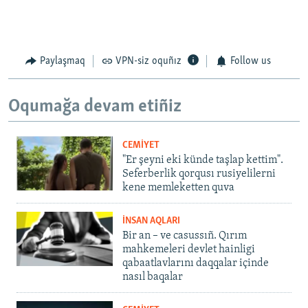
Paylaşmaq
VPN-siz oquñız
Follow us
Oqumağa devam etiñiz
CEMİYET
"Er şeyni eki künde taşlap kettim".
Seferberlik qorqusı rusiyelilerni
kene memleketten quva
İNSAN AQLARI
Bir an – ve casussıñ. Qırım
mahkemeleri devlet hainligi
qabaatlavlarını daqqalar içinde
nasıl baqalar