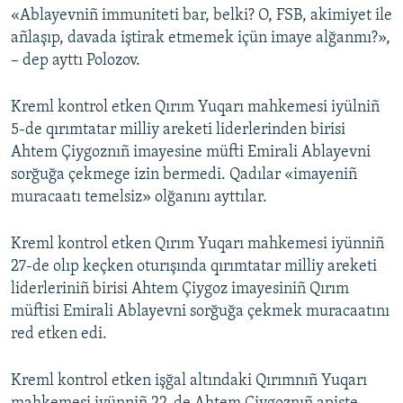
«Ablayevniñ immuniteti bar, belki? O, FSB, akimiyet ile
añlaşıp, davada iştirak etmemek içün imaye alğanmı?»,
– dep ayttı Polozov.
Kreml kontrol etken Qırım Yuqarı mahkemesi iyülniñ
5-de qırımtatar milliy areketi liderlerinden birisi
Ahtem Çiygoznıñ imayesine müfti Emirali Ablayevni
sorğuğa çekmege izin bermedi. Qadılar «imayeniñ
muracaatı temelsiz» olğanını ayttılar.
Kreml kontrol etken Qırım Yuqarı mahkemesi iyünniñ
27-de olıp keçken oturışında qırımtatar milliy areketi
liderleriniñ birisi Ahtem Çiygoz imayesiniñ Qırım
müftisi Emirali Ablayevni sorğuğa çekmek muracaatını
red etken edi.
Kreml kontrol etken işğal altındaki Qırımnıñ Yuqarı