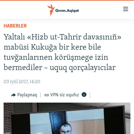
Link
açıqlığı
Esas
HABERLER
mündericege
HABERLER
Yaltalı «Hizb ut-Tahrir davasınıñ»
qaytmaq
SİYASET
Baş
mabüsi Kukuğa bir kere bile
İQTİSADİYAT
navigatsiyağa
tuvğanlarınen körüşmege izin
qaytmaq
CEMİYET
bermediler – uquq qorçalayıcılar
Qıdıruvğa
MEDENİYET
qaytmaq
03 iyül 2017, 14:20
İNSAN AQLARI
Paylaşmaq
VPN-siz oquñız
VİDEO
SÜRET
BLOGLAR
FİKİR