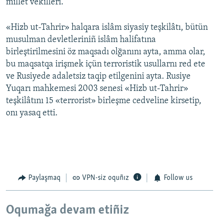
millet vekilleri.
«Hizb ut-Tahrir» halqara islâm siyasiy teşkilâtı, bütün
musulman devletleriniñ islâm halifatına
birleştirilmesini öz maqsadı olğanını ayta, amma olar,
bu maqsatqa irişmek içün terroristik usullarnı red ete
ve Rusiyede adaletsiz taqip etilgenini ayta. Rusiye
Yuqarı mahkemesi 2003 senesi «Hizb ut-Tahrir»
teşkilâtını 15 «terrorist» birleşme cedveline kirsetip,
onı yasaq etti.
Paylaşmaq
VPN-siz oquñız
Follow us
Oqumağa devam etiñiz