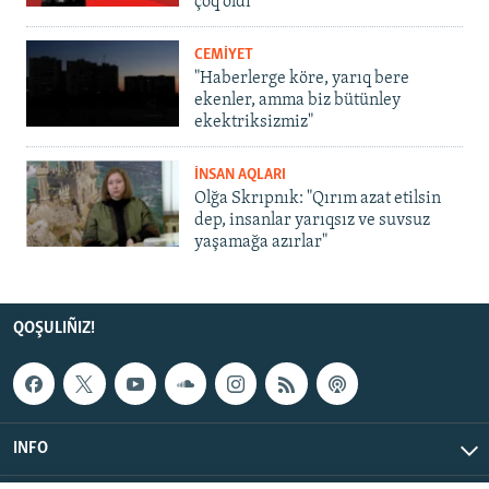
çoq oldı
CEMİYET
"Haberlerge köre, yarıq bere
ekenler, amma biz bütünley
ekektriksizmiz"
İNSAN AQLARI
Olğa Skrıpnık: "Qırım azat etilsin
dep, insanlar yarıqsız ve suvsuz
yaşamağa azırlar"
QOŞULIÑIZ!
INFO