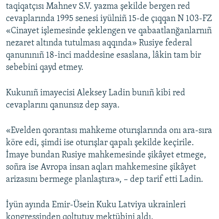
taqiqatçısı Mahnev S.V. yazma şekilde bergen red
cevaplarında 1995 senesi iyülniñ 15-de çıqqan N 103-FZ
«Cinayet işlemesinde şeklengen ve qabaatlanğanlarnıñ
nezaret altında tutulması aqqında» Rusiye federal
qanunınıñ 18-inci maddesine esaslana, lâkin tam bir
sebebini qayd etmey.
Kukunıñ imayecisi Aleksey Ladin bunıñ kibi red
cevaplarını qanunsız dep saya.
«Evelden qorantası mahkeme oturışlarında onı ara-sıra
köre edi, şimdi ise oturışlar qapalı şekilde keçirile.
İmaye bundan Rusiye mahkemesinde şikâyet etmege,
soñra ise Avropa insan aqları mahkemesine şikâyet
arizasını bermege planlaştıra», – dep tarif etti Ladin.
İyün ayında Emir-Üsein Kuku Latviya ukrainleri
kongressinden qoltutuv mektübini aldı.