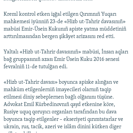
Kreml kontrol etken işğal etilgen Qırımnıñ Yuqarı
mahkemesi iyünniñ 23-de «Hizb ut-Tahrir davasınıñ»
mabüsi Emir-Üsein Kukunıñ apiste yatma müddetiniñ
arttırılmasından bergen şikâyet arizasını red etti.
Yaltalı «Hizb ut-Tahrir davasınıñ» mabüsi, İnsan aqları
bağ gruppasınıñ azası Emir Üsein Kuku 2016 senesi
fevralniñ 11-de tutulğan edi.
«Hizb ut-Tahrir davası» boyunca apiske alınğan ve
mahküm etilgenlerniñ imayecileri olarnıñ taqip
etilmesi diniy sebeplernen bağlı olğanını tüşüne.
Advokat Emil Kürbedinovnıñ qayd etkenine köre,
Rusiye uquq qoruyıcı organları tarafından bu dava
boyunca taqip etilgenler – ekseriyeti qırımtatarlar ve
ukrain, rus, tacik, azeri ve islâm dinini kütken diger