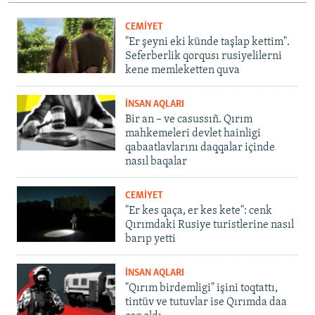
CEMİYET
"Er şeyni eki künde taşlap kettim".
Seferberlik qorqusı rusiyelilerni
kene memleketten quva
İNSAN AQLARI
Bir an – ve casussıñ. Qırım
mahkemeleri devlet hainligi
qabaatlavlarını daqqalar içinde
nasıl baqalar
CEMİYET
"Er kes qaça, er kes kete": cenk
Qırımdaki Rusiye turistlerine nasıl
barıp yetti
İNSAN AQLARI
"Qırım birdemligi" işini toqtattı,
tintüv ve tutuvlar ise Qırımda daa