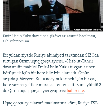
Русский
Українською
QOŞULIÑIZ!
Emir-Üsein Kuku davasında şikâyet arizasınıñ baqılması,
arhiv fotoresimi
RFE/RS bütün saytları
Bir yıldan ziyade Rusiye akimiyeti tarafından SİZOda
tutulğan Qırım uquq qorçalayıcısı, «Hizb ut-Tahrir
davasınıñ» mabüsi Emir-Üsein Kuku tuvğanlarınen
körüşmek içün bir kere bile izin alamadı. Ömür
arqadaşı Meryem Kuku aqayını körmek içün bir qaç
kere yazma şekilde muracaat etken edi. Bunı iyülniñ 3-
de Qırım uquq qorçalayıcı gruppası
haber ete
.
Uquq qorçalayıcılarnıñ malümatına köre, Rusiye FSB