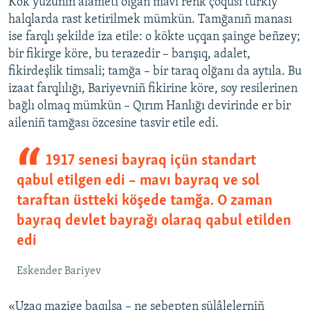
Kök yüzüniñ alâmeti olğan mavı renk çoqusı türkiy
halqlarda rast ketirilmek mümkün. Tamğanıñ manası
ise farqlı şekilde iza etile: o kökte uçqan şainge beñzey;
bir fikirge köre, bu terazedir – barışıq, adalet,
fikirdeşlik timsali; tamğa – bir taraq olğanı da aytıla. Bu
izaat farqlılığı, Bariyevniñ fikirine köre, soy resilerinen
bağlı olmaq mümkün – Qırım Hanlığı devirinde er bir
aileniñ tamğası özcesine tasvir etile edi.
1917 senesi bayraq içün standart
qabul etilgen edi – mavı bayraq ve sol
taraftan üstteki köşede tamğa. O zaman
bayraq devlet bayrağı olaraq qabul etilden
edi
Eskender Bariyev
«Uzaq mazige baqılsa – ne sebepten sülâlelerniñ