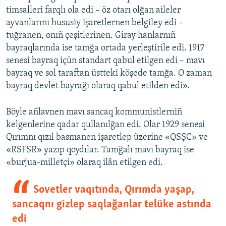
timsalleri farqlı ola edi – öz otarı olğan aileler
ayvanlarını hususiy işaretlernen belgiley edi –
tuğranen, onıñ çeşitlerinen. Giray hanlarnıñ
bayraqlarında ise tamğa ortada yerleştirile edi. 1917
senesi bayraq içün standart qabul etilgen edi – mavı
bayraq ve sol taraftan üstteki köşede tamğa. O zaman
bayraq devlet bayrağı olaraq qabul etilden edi».
Böyle añlavnen mavı sancaq kommunistlerniñ
kelgenlerine qadar qullanılğan edi. Olar 1929 senesi
Qırımnı qızıl basmanen işaretlep üzerine «QSŞC» ve
«RSFSR» yazıp qoydılar. Tamğalı mavı bayraq ise
«burjua-milletçi» olaraq ilân etilgen edi.
Sovetler vaqıtında, Qırımda yaşap,
sancaqnı gizlep saqlağanlar telüke astında
edi