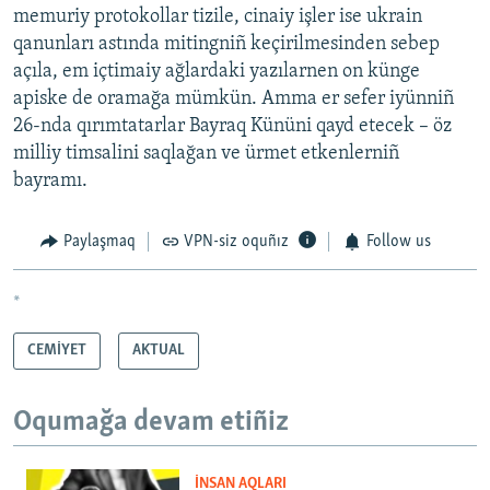
memuriy protokollar tizile, cinaiy işler ise ukrain
qanunları astında mitingniñ keçirilmesinden sebep
açıla, em içtimaiy ağlardaki yazılarnen on künge
apiske de oramağa mümkün. Amma er sefer iyünniñ
26-nda qırımtatarlar Bayraq Kününi qayd etecek – öz
milliy timsalini saqlağan ve ürmet etkenlerniñ
bayramı.
Paylaşmaq
VPN-siz oquñız
Follow us
*
CEMİYET
AKTUAL
Oqumağa devam etiñiz
İNSAN AQLARI