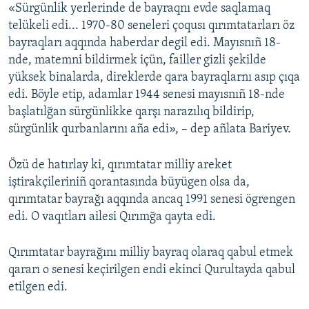
«Sürgünlik yerlerinde de bayraqnı evde saqlamaq
telükeli edi... 1970-80 seneleri çoqusı qırımtatarları öz
bayraqları aqqında haberdar degil edi. Mayısnıñ 18-
nde, matemni bildirmek içün, failler gizli şekilde
yüksek binalarda, direklerde qara bayraqlarnı asıp çıqa
edi. Böyle etip, adamlar 1944 senesi mayısnıñ 18-nde
başlatılğan sürgünlikke qarşı narazılıq bildirip,
sürgünlik qurbanlarını aña edi», – dep añlata Bariyev.
Özü de hatırlay ki, qırımtatar milliy areket
iştirakçileriniñ qorantasında büyügen olsa da,
qırımtatar bayrağı aqqında ancaq 1991 senesi ögrengen
edi. O vaqıtları ailesi Qırımğa qayta edi.
Qırımtatar bayrağını milliy bayraq olaraq qabul etmek
qararı o senesi keçirilgen endi ekinci Qurultayda qabul
etilgen edi.