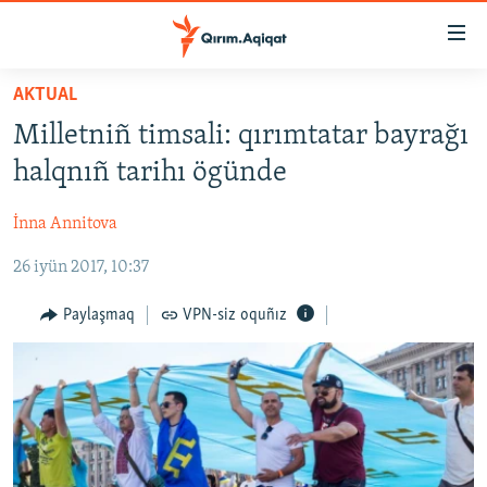
Link
açıqlığı
Esas
AKTUAL
mündericege
HABERLER
Milletniñ timsali: qırımtatar bayrağı
qaytmaq
SİYASET
Baş
halqnıñ tarihı ögünde
İQTİSADİYAT
navigatsiyağa
qaytmaq
İnna Annitova
CEMİYET
Qıdıruvğa
26 iyün 2017, 10:37
MEDENİYET
qaytmaq
İNSAN AQLARI
Paylaşmaq
VPN-siz oquñız
VİDEO
SÜRET
BLOGLAR
FİKİR