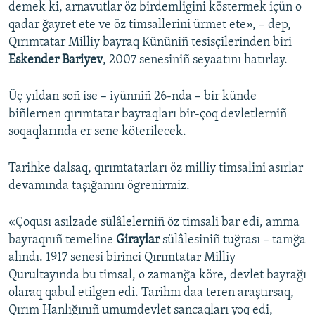
demek ki, arnavutlar öz birdemligini köstermek içün o
qadar ğayret ete ve öz timsallerini ürmet ete», – dep,
Qırımtatar Milliy bayraq Kününiñ tesisçilerinden biri
Eskender Bariyev
, 2007 senesiniñ seyaatını hatırlay.
Üç yıldan soñ ise – iyünniñ 26-nda – bir künde
biñlernen qırımtatar bayraqları bir-çoq devletlerniñ
soqaqlarında er sene köterilecek.
Tarihke dalsaq, qırımtatarları öz milliy timsalini asırlar
devamında taşığanını ögrenirmiz.
«Çoqusı asılzade sülâlelerniñ öz timsali bar edi, amma
bayraqnıñ temeline
Giraylar
sülâlesiniñ tuğrası – tamğa
alındı. 1917 senesi birinci Qırımtatar Milliy
Qurultayında bu timsal, o zamanğa köre, devlet bayrağı
olaraq qabul etilgen edi. Tarihnı daa teren araştırsaq,
Qırım Hanlığınıñ umumdevlet sancaqları yoq edi,