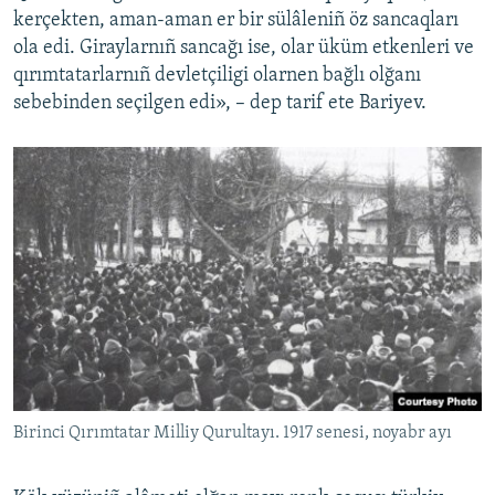
kerçekten, aman-aman er bir sülâleniñ öz sancaqları
ola edi. Giraylarnıñ sancağı ise, olar üküm etkenleri ve
qırımtatarlarnıñ devletçiligi olarnen bağlı olğanı
sebebinden seçilgen edi», – dep tarif ete Bariyev.
Birinci Qırımtatar Milliy Qurultayı. 1917 senesi, noyabr ayı