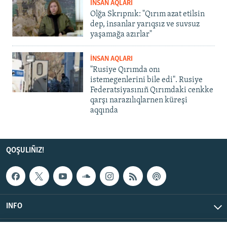
İNSAN AQLARI
Olğa Skrıpnık: "Qırım azat etilsin
dep, insanlar yarıqsız ve suvsuz
yaşamağa azırlar"
İNSAN AQLARI
"Rusiye Qırımda onı
istemegenlerini bile edi". Rusiye
Federatsiyasınıñ Qırımdaki cenkke
qarşı narazılıqlarnen küreşi
aqqında
QOŞULIÑIZ!
INFO