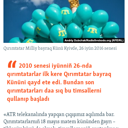
Qırımtatar Milliy bayraq Künü Kyivde, 26 iyün 2016 senesi
2010 senesi iyünniñ 26-nda
qırımtatarlar ilk kere Qırımtatar bayraq
Kününi qayd ete edi. Bundan son
qırımtatarları daa sıq bu timsallerni
qullanıp başladı
«ATR telekanalında yapqan çıqışımız aqılımda bar.
Qırımtatarlarnıñ 18 mayıs matem kününden ğayrı –