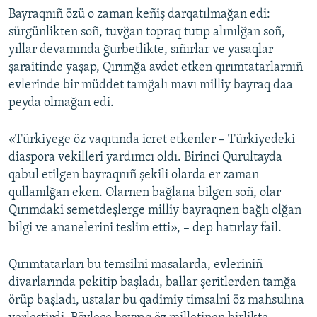
Bayraqnıñ özü o zaman keñiş darqatılmağan edi:
sürgünlikten soñ, tuvğan topraq tutıp alınılğan soñ,
yıllar devamında ğurbetlikte, sıñırlar ve yasaqlar
şaraitinde yaşap, Qırımğa avdet etken qırımtatarlarnıñ
evlerinde bir müddet tamğalı mavı milliy bayraq daa
peyda olmağan edi.
«Türkiyege öz vaqıtında icret etkenler – Türkiyedeki
diaspora vekilleri yardımcı oldı. Birinci Qurultayda
qabul etilgen bayraqnıñ şekili olarda er zaman
qullanılğan eken. Olarnen bağlana bilgen soñ, olar
Qırımdaki semetdeşlerge milliy bayraqnen bağlı olğan
bilgi ve ananelerini teslim etti», – dep hatırlay fail.
Qırımtatarları bu temsilni masalarda, evleriniñ
divarlarında pekitip başladı, ballar şeritlerden tamğa
örüp başladı, ustalar bu qadimiy timsalni öz mahsulına