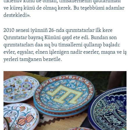
tiklenüv künü de olmalı, timsallerneniñ qautarılması
ve küreş künü de olmaq kerek. Bu teşebbüsni adamlar
destekledi».
2010 senesi iyünniñ 26-nda qırımtatarlar ilk kere
Qırımtatar bayraq Kününi qayd ete edi. Bundan son
qırımtatarları daa sıq bu timsallerni qullanıp başladı:
evler, eşyalar, elnen işlenigen nadir eserler, maşna ve iş
yerleri tamğanen bezetile.