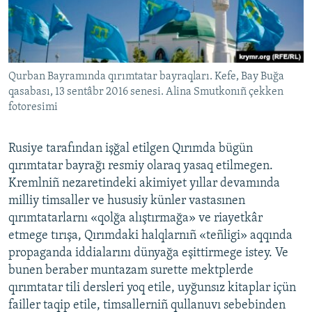
Qurban Bayramında qırımtatar bayraqları. Kefe, Bay Buğa
qasabası, 13 sentâbr 2016 senesi. Alina Smutkonıñ çekken
fotoresimi
Rusiye tarafından işğal etilgen Qırımda bügün
qırımtatar bayrağı resmiy olaraq yasaq etilmegen.
Kremlniñ nezaretindeki akimiyet yıllar devamında
milliy timsaller ve hususiy künler vastasınen
qırımtatarlarnı «qolğa alıştırmağa» ve riayetkâr
etmege tırışa, Qırımdaki halqlarnıñ «teñligi» aqqında
propaganda iddialarını dünyağa eşittirmege istey. Ve
bunen beraber muntazam surette mektplerde
qırımtatar tili dersleri yoq etile, uyğunsız kitaplar içün
failler taqip etile, timsallerniñ qullanuvı sebebinden