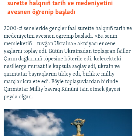
surette halqnıñ tarih ve medeniyetini
avesnen ögrenip başladı
2000-ci seneleride gençler faal surette halqnıñ tarih ve
medeniyetini avesnen ögrenip başladı. «Bu seniñ
memleketiñ – tuvğan Ukraina» aktsiyası er sene
yaşlarnı toplay edi. Bütün Ukrainadan toplaşqan failler
Qırım dağlarınıñ töpesine köterile edi, kelecekteki
nesillerge muraat ile kapsula saqlay edi, ukrain ve
qırımtatar bayraqlarını tikley edi, birlikte milliy
marşlar icra ete edi. Böyle toplaşuvlardan birinde
Qırımtatar Milliy bayraq Kününi tain etmek ğayesi
peyda olğan.