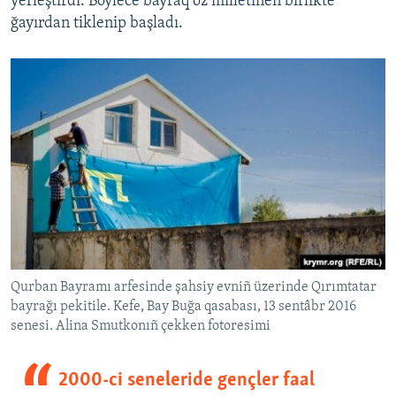
yerleştirdi. Böylece bayraq öz milletinen birlikte
ğayırdan tiklenip başladı.
Qurban Bayramı arfesinde şahsiy evniñ üzerinde Qırımtatar
bayrağı pekitile. Kefe, Bay Buğa qasabası, 13 sentâbr 2016
senesi. Alina Smutkonıñ çekken fotoresimi
2000-ci seneleride gençler faal