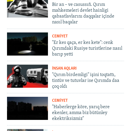
Bir an – ve casussıñ. Qırım
mahkemeleri devlet hainligi
qabaatlavlarını daqqalar içinde
nasıl baqalar
CEMİYET
"Er kes qaça, er kes kete": cenk
Qırımdaki Rusiye turistlerine nasıl
barıp yetti
İNSAN AQLARI
"Qırım birdemligi" işini toqtattı,
tintüv ve tutuvlar ise Qırımda daa
çoq oldı
CEMİYET
"Haberlerge köre, yarıq bere
ekenler, amma biz bütünley
ekektriksizmiz"