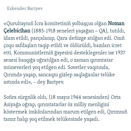
Eskender Bariyev
«Qurultaynıñ İcra komitetiniñ yolbaşçısı olğan
Noman
Çelebicihan
(1885-1918 seneleri yaşağan – QA), tutıldı,
idam etildi, parçalanıp, Qara deñizge atılğan edi. Onıñ
çoqu safdaşları taqip etildi ve öldürüldi, bazıları icret
etti. Kommunistlerniñ ğayesini desteklegenler ise 1937
senesi basqığa oğratılğan edi, o zaman qırımtatar
müneverleri yoq etilgen edi. Sovetler vaqıtında,
Qırımda yaşap, sancaqnı gizlep saqlağanlar telüke
astında edi», – dey Bariyev.
Soñra sürgnlik oldı, (18 mayıs 1944 senesinden) Orta
Asiyağa oğrap, qırımtatarlar öz milliy menligini
köstermek imkânlarından marum etilgen edi, Qırımnıñ
tamır halqı yoq etilmek telükesinde yaşadı.