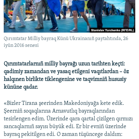
Русский
Українською
QOŞULIÑIZ!
Qırımtatar Milliy bayraq Künü Ukrainanıñ paytahtında, 26
iyün 2016 senesi
Qırımtatarlarnıñ milliy bayrağı uzun tarihten keçti:
RFE/RS bütün saytları
qadimiy zamandan ve yasaq etilgeni vaqıtlardan – öz
halqınen birlikte tiklengenine ve taqvimniñ hususiy
kününe qadar.
«Bizler Tirana şeerinden Makedoniyağa kete edik.
Şeerniñ soqaqlarına Arnavutlıq bayraqlarından
tesirlengen edim. Üzerinde qara qartal çizilgen qırmızı
sancaqlarnıñ sayısı büyük edi. Er bir evniñ üzerinde
bayraq pekitilgen edi. O zaman tüşüncege daldım: