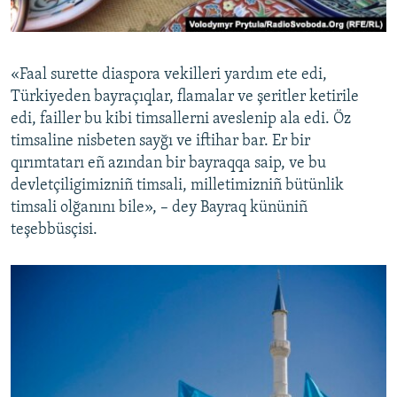
«Faal surette diaspora vekilleri yardım ete edi,
Türkiyeden bayraçıqlar, flamalar ve şeritler ketirile
edi, failler bu kibi timsallerni aveslenip ala edi. Öz
timsaline nisbeten sayğı ve iftihar bar. Er bir
qırımtatarı eñ azından bir bayraqqa saip, ve bu
devletçiligimizniñ timsali, milletimizniñ bütünlik
timsali olğanını bile», – dey Bayraq kününiñ
teşebbüsçisi.