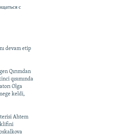
ощаться с
nı devam etip
lgen Qırımdan
kinci qısımında
atorı Olga
mege keldi,
şterisi Ahtem
lifini
Moskalkova