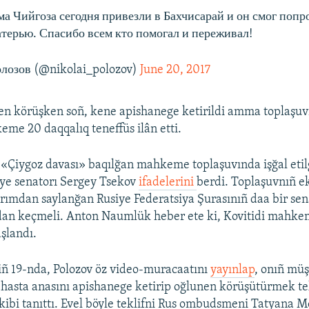
а Чийгоза сегодня привезли в Бахчисарай и он смог попр
ерью. Спасибо всем кто помогал и переживал!
лозов (@nikolai_polozov)
June 20, 2017
en körüşken soñ, kene apishanege ketirildi amma toplaşuv
me 20 daqqalıq teneffüs ilân etti.
 «Çiygoz davası» baqılğan mahkeme toplaşuvında işğal eti
ye senatorı Sergey Tsekov
ifadelerini
berdi. Toplaşuvnıñ e
Qırımdan saylanğan Rusiye Federatsiya Şurasınıñ daa bir sen
dan keçmeli. Anton Naumlük heber ete ki, Kovitidi mahke
aşlandı.
ñ 19-nda, Polozov öz video-muracaatını
yayınlap
, onıñ mü
 hasta anasını apishanege ketirip oğlunen körüşütürmek tek
kibi tanıttı. Evel böyle teklifni Rus ombudsmeni Tatyana 