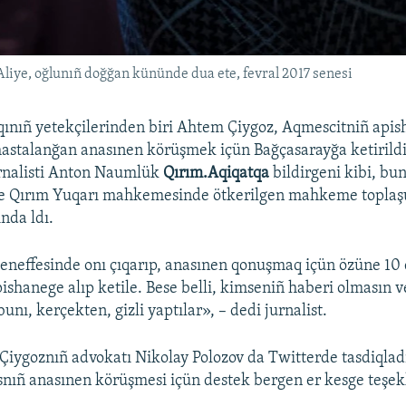
liye, oğlunıñ doğğan kününde dua ete, fevral 2017 senesi
qınıñ yetekçilerinden biri Ahtem Çiygoz, Aqmescitniñ api
r hastalanğan anasınen körüşmek içün Bağçasarayğa ketirild
rnalisti Anton Naumlük
Qırım.Aqiqatqa
bildirgeni kibi, bun
e Qırım Yuqarı mahkemesinde ötkerilgen mahkeme toplaş
ında ldı.
eneffesinde onı çıqarıp, anasınen qonuşmaq içün özüne 10 
pishanege alıp ketile. Bese belli, kimseniñ haberi olmasın 
unı, kerçekten, gizli yaptılar», – dedi jurnalist.
iygoznıñ advokatı Nikolay Polozov da Twitterde tasdiqlad
ıñ anasınen körüşmesi içün destek bergen er kesge teşekk