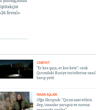
i yolbaşçısınıñ
ştitakçisi
«26 fevral»
CEMİYET
"Er kes qaça, er kes kete": cenk
Qırımdaki Rusiye turistlerine nasıl
barıp yetti
İNSAN AQLARI
Olğa Skrıpnık: "Qırım azat etilsin
dep, insanlar yarıqsız ve suvsuz
yaşamağa azırlar"