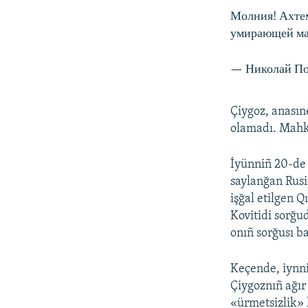
Молния! Ахтем
умирающей мат
— Николай По
Çiygoz, anasın
olamadı. Mahke
İyünniñ 20-de
saylanğan Rusi
işğal etilgen 
Kovitidi sorğu
onıñ sorğusı b
Keçende, iynni
Çiygoznıñ ağır
«ürmetsizlik» 