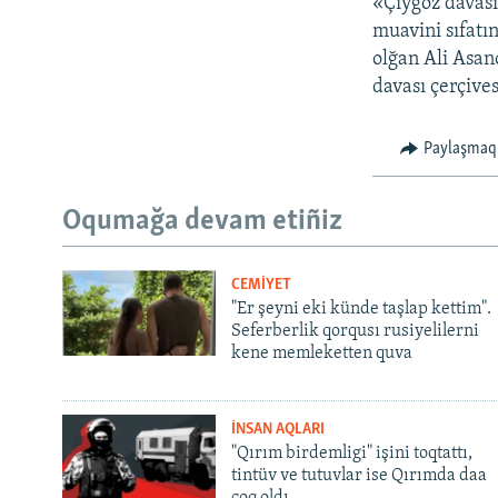
«Çiygoz davası
muavini sıfatı
olğan Ali Asan
davası çerçive
Paylaşmaq
Oqumağa devam etiñiz
CEMİYET
"Er şeyni eki künde taşlap kettim".
Seferberlik qorqusı rusiyelilerni
kene memleketten quva
İNSAN AQLARI
"Qırım birdemligi" işini toqtattı,
tintüv ve tutuvlar ise Qırımda daa
çoq oldı