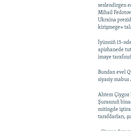
seslendirgen e
Mihail Fedotov
Ukraina prezid
kirişmege» tala
İyünniñ 15-nd
apishanede tut
imaye tarafını
Bundan evel Qı
siyasiy mabus 
Ahtem Çiygoz 2
Şurasınıñ bina
mitingde iştir
tarafdarları, ş