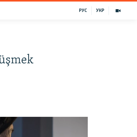
РУС
УКР
örüşmek