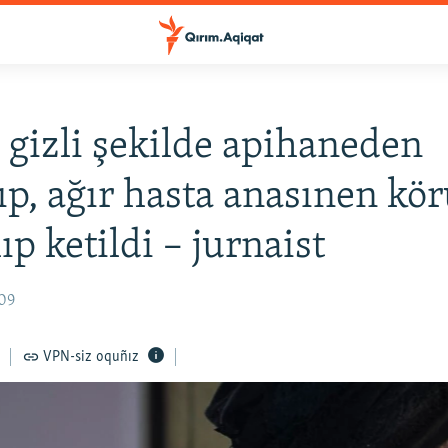
 gizli şekilde apihaneden
lıp, ağır hasta anasınen k
ıp ketildi – jurnaist
:09
VPN-siz oquñız