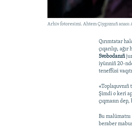
Arhiv fotoresimi. Ahtem Çiygoznıñ anası A
Qırımtatar hal
çıqarılıp, ağı
Svobodanıñ
ju
iyünniñ 20-nd
teneffüsi vaqıt
«Toplaşuvnıñ t
Şimdi o keri a
çıqmasın dep, b
Bu malümatnı Ç
beraber mabusn