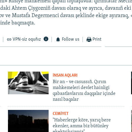
nı» Rusiye mahkemesi qapalı toplaşuvda: qırımtatar Meclis
ndaki Ahtem Çiygozniñ davası olaraq ve ayrıca, davanıñ eki i
ov ve Mustafa Degermenci davası şeklinde ekige ayıraraq, 
sinde baqmaqta.
VPN-siz oquñız
Follow us
Print
İNSAN AQLARI
Bir an – ve casussıñ. Qırım
mahkemeleri devlet hainligi
qabaatlavlarını daqqalar içinde
nasıl baqalar
CEMİYET
"Haberlerge köre, yarıq bere
ekenler, amma biz bütünley
ekektriksizmiz"