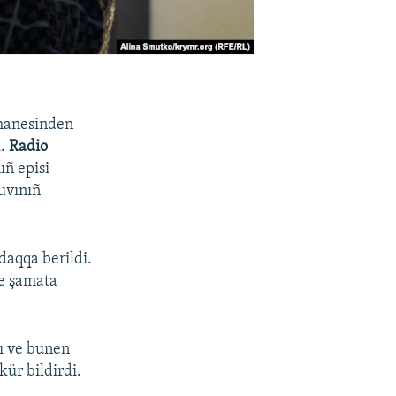
shanesinden
i.
Radio
ıñ episi
uvınıñ
daqqa berildi.
ve şamata
ı ve bunen
ür bildirdi.