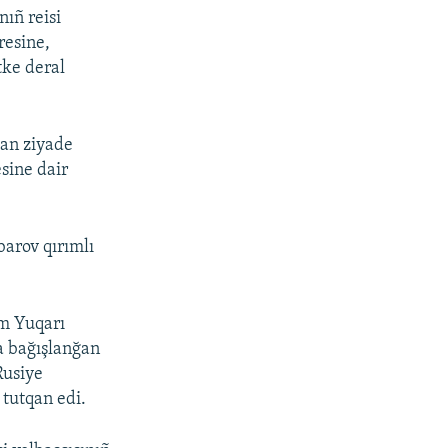
nıñ reisi
resine,
tke deral
an ziyade
sine dair
barov qırımlı
ım Yuqarı
a bağışlanğan
Rusiye
 tutqan edi.