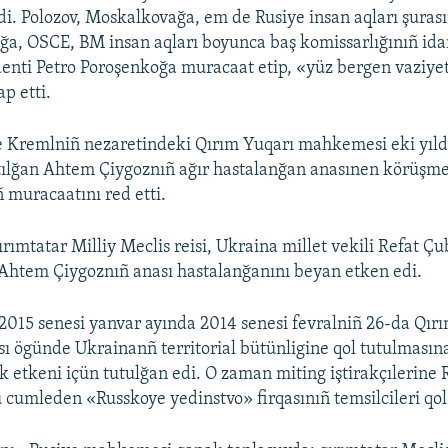
di. Polozov, Moskalkovağa, em de Rusiye insan aqları şurası
ğa, OSCE, BM insan aqları boyunca baş komissarlığınıñ ida
enti Petro Poroşenkoğa muracaat etip, «yüz bergen vaziye
p etti.
e Kremlniñ nezaretindeki Qırım Yuqarı mahkemesi eki yıld
ılğan Ahtem Çiygoznıñ ağır hastalanğan anasınen körüşme
ñ muracaatını red etti.
rımtatar Milliy Meclis reisi, Ukraina millet vekili Refat Çu
Ahtem Çiygoznıñ anası hastalanğanını beyan etken edi.
015 senesi yanvar ayında 2014 senesi fevralniñ 26-da Qır
sı ögünde Ukrainanñ territorial bütünligine qol tutulmasın
ak etkeni içün tutulğan edi. O zaman miting iştirakçılerine 
u cumleden «Russkoye yedinstvo» firqasınıñ temsilcileri qol