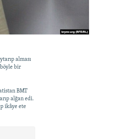
aytarıp alması
böyle bir
vatistan BMT
arıp alğan edi.
p ikâye ete