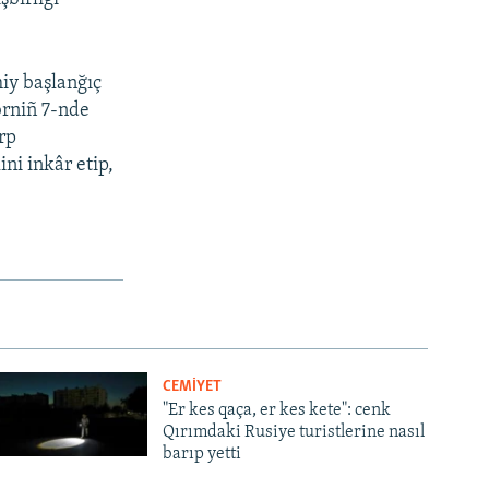
iy başlanğıç
brniñ 7-nde
rp
ini inkâr etip,
CEMİYET
"Er kes qaça, er kes kete": cenk
Qırımdaki Rusiye turistlerine nasıl
barıp yetti