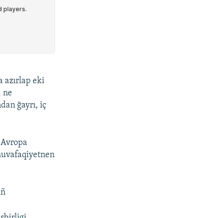
 azırlap eki
, ne
dan ğayrı, iç
- Avropa
muvafaqiyetnen
ıñ
şbirligi