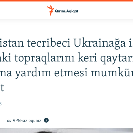
istan tecribeci Ukrainağa i
aki topraqlarını keri qaytar
ına yardım etmesi mumkü
t
8
VPN-siz oquñız