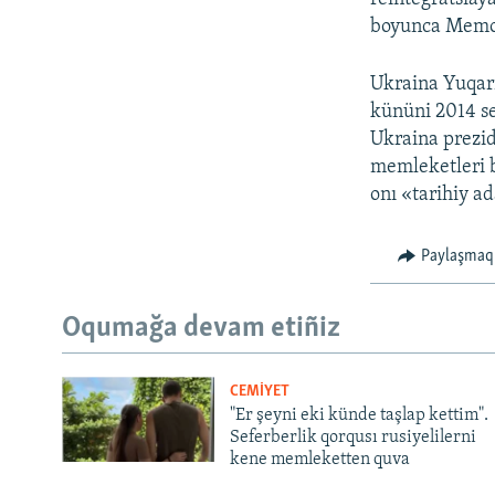
boyunca Memor
Ukraina Yuqarı
kününi 2014 se
Ukraina prezid
memleketleri bi
onı «tarihiy a
Paylaşmaq
Oqumağa devam etiñiz
CEMİYET
"Er şeyni eki künde taşlap kettim".
Seferberlik qorqusı rusiyelilerni
kene memleketten quva