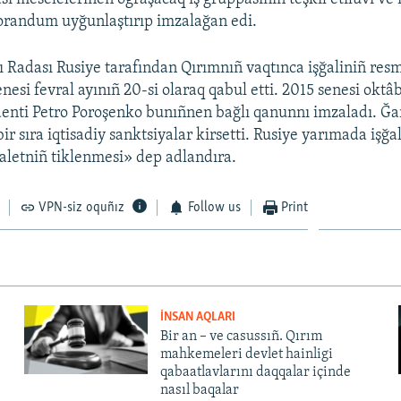
andum uyğunlaştırıp imzalağan edi.
 Radası Rusiye tarafından Qırımnıñ vaqtınca işğaliniñ resm
nesi fevral ayınıñ 20-si olaraq qabul etti. 2015 senesi oktâ
enti Petro Poroşenko bunıñnen bağlı qanunnı imzaladı. Ğa
r sıra iqtisadiy sanktsiyalar kirsetti. Rusiye yarımada işğal
daletniñ tiklenmesi» dep adlandıra.
VPN-siz oquñız
Follow us
Print
İNSAN AQLARI
Bir an – ve casussıñ. Qırım
mahkemeleri devlet hainligi
qabaatlavlarını daqqalar içinde
nasıl baqalar