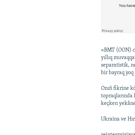
«BMT (OON) cel
yıllıq muvaqqa
separatistik, 
bir bayraq yoq 
Onıñ fikrine kö
topraqlarında 
keçken yekân
Ukraina ve Hır
reintegratsiaya