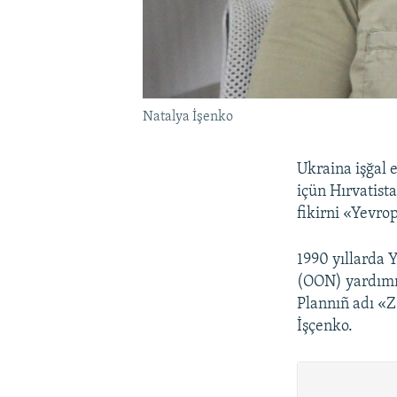
Natalya İşenko
Ukraina işğal e
içün Hırvatist
fikirni «Yevro
1990 yıllarda 
(OON) yardımın
Plannıñ adı «Z
İşçenko.