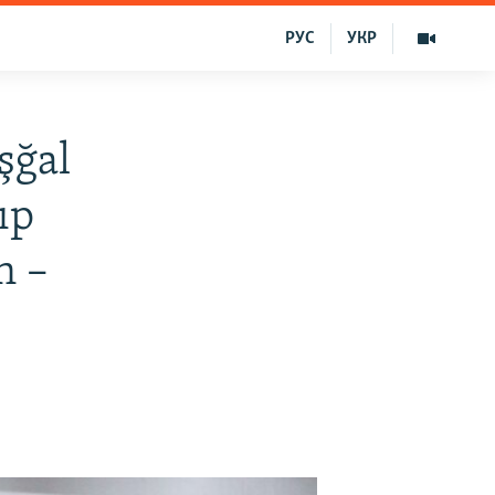
РУС
УКР
şğal
ıp
n –