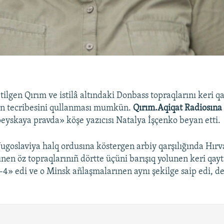
tilgen Qırım ve istilâ altındaki Donbass topraqlarını keri q
an tecribesini qullanması mumkün.
Qırım.Aqiqat Radiosına
peyskaya pravda» köşe yazıcısı Natalya İşçenko beyan etti.
Yugoslaviya halq ordusına köstergen arbiy qarşılığında Hır
en öz topraqlarınıñ dörtte üçüni barışıq yolunen keri qayt
-4» edi ve o Minsk añlaşmalarınen aynı şekilge saip edi, de