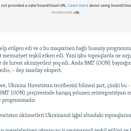
p etilgen edi ve o bu maqsatnen bağlı hususiy programma
t memuriyet teşkil etken edi. Yani işbu topraqlarda ne sırp
ne de hırvat akimiyetleri yoq edi. Anda BMT (OON) bayrağın
edi», – dep izaatlay ekspert.
re, Ukraina Hırvatistan tecribesini bilmesi şart, çünki bu 
BMT (OON) çerçivesinde barışıq yolunen reintegratsiyası 
e programmadır.
vatistan ükümetleri Ukrainanıñ işğal altındaki topraqların
sı meselelerinen oğraşacaq iş gruppasınıñ teşkil etilüvi ve i