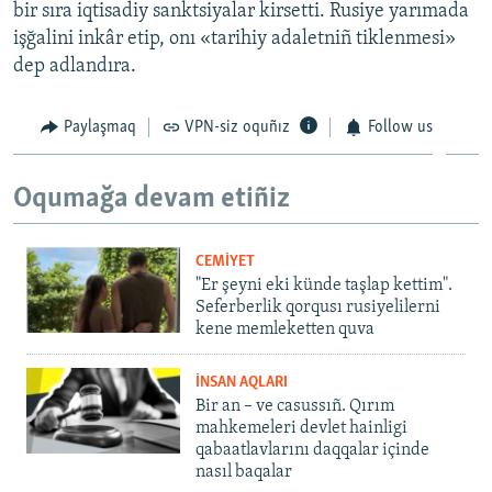
bir sıra iqtisadiy sanktsiyalar kirsetti. Rusiye yarımada
işğalini inkâr etip, onı «tarihiy adaletniñ tiklenmesi»
dep adlandıra.
Paylaşmaq
VPN-siz oquñız
Follow us
Oqumağa devam etiñiz
CEMİYET
"Er şeyni eki künde taşlap kettim".
Seferberlik qorqusı rusiyelilerni
kene memleketten quva
İNSAN AQLARI
Bir an – ve casussıñ. Qırım
mahkemeleri devlet hainligi
qabaatlavlarını daqqalar içinde
nasıl baqalar