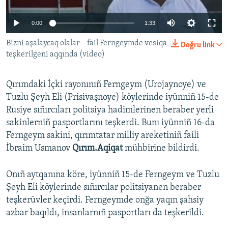
Русский
0:00
1:33
Українською
Bizni aşalaycaq olalar – fail Ferngeymde vesiqa
Doğru link
teşkerilgeni aqqında (video)
QOŞULIÑIZ!
Qırımdaki İçki rayonınıñ Ferngeym (Urojaynoye) ve
Tuzlu Şeyh Eli (Prisivaşnoye) köylerinde iyünniñ 15-de
Rusiye sıñırcıları politsiya hadimlerinen beraber yerli
RFE/RS bütün saytları
sakinlerniñ pasportlarını teşkerdi. Bunı iyünniñ 16-da
Ferngeym sakini, qırımtatar milliy areketiniñ faili
İbraim Usmanov
Qırım.Aqiqat
mühbirine bildirdi.
Onıñ aytqanına köre, iyünniñ 15-de Ferngeym ve Tuzlu
Şeyh Eli köylerinde sıñırcılar politsiyanen beraber
teşkerüvler keçirdi. Ferngeymde onğa yaqın şahsiy
azbar baqıldı, insanlarnıñ pasportları da teşkerildi.