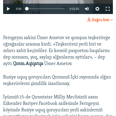
0:00
0:01:03
Doğru link
Ferngeym sakini Ümer Ametov ve qomşusı teşkerüvge
oğrağanlar arasına kirdi. «Teşkerüvni yerli biri ve
sıñırcı zabit keçirdiler. Er kesniñ pasportını baqalarmı
dep sorasam, yoq, saylap alğanlarını ayttılar», – dep
ayttı
Qırım.Aqiqatqa
Ümer Ametov.
Rusiye uquq qoruyıcıları Qırımnıñ İçki rayonında olğan
teşkerüvlerni şimdilik izaatlamay.
İyünniñ 15-de Qırımtatar Milliy Meclisiniñ azası
Eskender Bariyev Facebook saifesinde Ferngeym
köyünde Rusiye uquq qoruyıcıları yerli sakinlerniñ