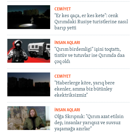
CEMİYET
"Er kes qaça, er kes kete": cenk
Qırımdaki Rusiye turistlerine nasıl
barıp yetti
İNSAN AQLARI
"Qırım birdemligi" işini toqtattı,
tintüv ve tutuvlar ise Qırımda daa
çoq oldı
CEMİYET
"Haberlerge köre, yarıq bere
ekenler, amma biz bütünley
ekektriksizmiz"
İNSAN AQLARI
Olğa Skrıpnık: "Qırım azat etilsin
dep, insanlar yarıqsız ve suvsuz
yaşamağa azırlar"