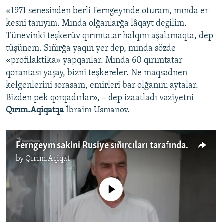
«1971 senesinden berli Ferngeymde oturam, mında er
kesni tanıyım. Mında olğanlarğa lâqayt degilim.
Tünevinki teşkerüv qırımtatar halqını aşalamaqta, dep
tüşünem. Sıñırğa yaqın yer dep, mında sözde
«profilaktika» yapqanlar. Mında 60 qırımtatar
qorantası yaşay, bizni teşkereler. Ne maqsadnen
kelgenlerini sorasam, emirleri bar olğanını aytalar.
Bizden pek qorqadırlar», – dep izaatladı vaziyetni
Qırım.Aqiqatqa
İbraim Usmanov.
Ferngeym sakini Rusiye sıñırcıları tarafından vesiqa baqılğanını ikâye ete (video)
by
Qırım.Aqiqat
No media source currently available