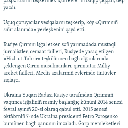
pasportlarını teşkermek içün evlerini baqıp çıqqan, dep
yazdı.
Uquq qoruyıcılar vesiqalarnı teşkerip, köy «Qırımnıñ
sıñır alanında» yerleşkenini qayd etti.
Rusiye Qırımnı işğal etken soñ yarımadada mustaqil
jurnalistler, cemaat failleri, Rusiyede yasaq etilgen
«Hizb ut-Tahrir» teşkilâtınen bağlı olğanlarında
şeklengen Qırım musulmanları, qırımtatar Milliy
areket failleri, Meclis azalarınıñ evlerinde tintüvler
sıqlaştı.
Ukraina Yuqarı Radası Rusiye tarafından Qırımnıñ
vaqtınca işğaliniñ resmiy başlanğıç kününi 2014 senesi
fevral ayınıñ 20-si olaraq qabul etti. 2015 senesi
oktâbrniñ 7-nde Ukraina prezidenti Petro Poroşenko
bunıñnen bağlı qanunnı imzaladı. Ğarp memleketleri