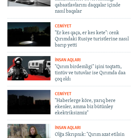
qabaatlavlarını daqqalar içinde
nasıl baqalar
CEMİYET
"Er kes qaça, er kes kete": cenk
Qırımdaki Rusiye turistlerine nasıl
barıp yetti
İNSAN AQLARI
"Qırım birdemligi" işini toqtattı,
tintüv ve tutuvlar ise Qırımda daa
çoq oldı
CEMİYET
"Haberlerge köre, yarıq bere
ekenler, amma biz bütünley
ekektriksizmiz"
İNSAN AQLARI
Olğa Skrıpnık: "Qırım azat etilsin