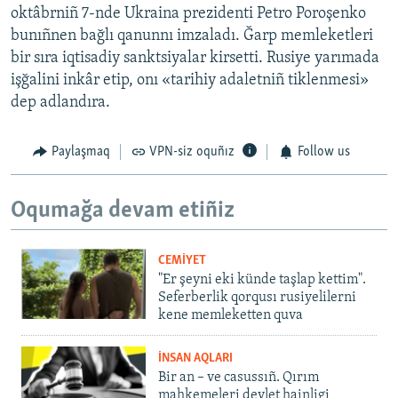
oktâbrniñ 7-nde Ukraina prezidenti Petro Poroşenko
bunıñnen bağlı qanunnı imzaladı. Ğarp memleketleri
bir sıra iqtisadiy sanktsiyalar kirsetti. Rusiye yarımada
işğalini inkâr etip, onı «tarihiy adaletniñ tiklenmesi»
dep adlandıra.
Paylaşmaq
VPN-siz oquñız
Follow us
Oqumağa devam etiñiz
CEMİYET
"Er şeyni eki künde taşlap kettim".
Seferberlik qorqusı rusiyelilerni
kene memleketten quva
İNSAN AQLARI
Bir an – ve casussıñ. Qırım
mahkemeleri devlet hainligi