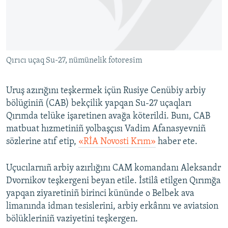
Русский
Українською
Qırıcı uçaq Su-27, nümünelik fotoresim
QOŞULIÑIZ!
Uruş azırığını teşkermek içün Rusiye Cenübiy arbiy
bölüginiñ (CAB) bekçilik yapqan Su-27 uçaqları
RFE/RS bütün saytları
Qırımda telüke işaretinen avağa köterildi. Bunı, CAB
matbuat hızmetiniñ yolbaşçısı Vadim Afanasyevniñ
sözlerine atıf etip,
«RİA Novosti Krım»
haber ete.
Uçucılarnıñ arbiy azırlığını CAM komandanı Aleksandr
Dvornikov teşkergeni beyan etile. İstilâ etilgen Qırımğa
yapqan ziyaretiniñ birinci kününde o Belbek ava
limanında idman tesislerini, arbiy erkânnı ve aviatsion
bölükleriniñ vaziyetini teşkergen.