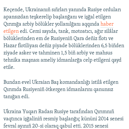
Keçende, Ukrainanıñ sıñrları yanında Rusiye orduları
apansızdan teşkerelip başlanğanı ve işğal etilgen
Qırımğa arbiy bölükler yollanılğanı aqqında
haber
etilgen
edi. Cemi sayıda, tank, motoatıcı, ağır silâlar
bölüklerinden em de Rusiyeniñ Qara deñiz flotı ve
Hazar flotiliyası deñiz piyade bölüklerinden 6,5 biñden
ziyade asker ve tahminen 1,5 biñ arbiy ve mahsus
tehnika maşnası ameliy idmanlarğa celp etilgeni qayd
etile.
Bundan evel Ukraian Baş komandanlığı istilâ etilgen
Qırımda Rusiyeniñ ötkergen idmanlarını qanunsız
tanığan edi.
Ukraina Yuqarı Radası Rusiye tarafından Qırımnıñ
vaqtınca işğaliniñ resmiy başlanğıç kününi 2014 senesi
fevral ayınıñ 20-si olaraq qabul etti. 2015 senesi