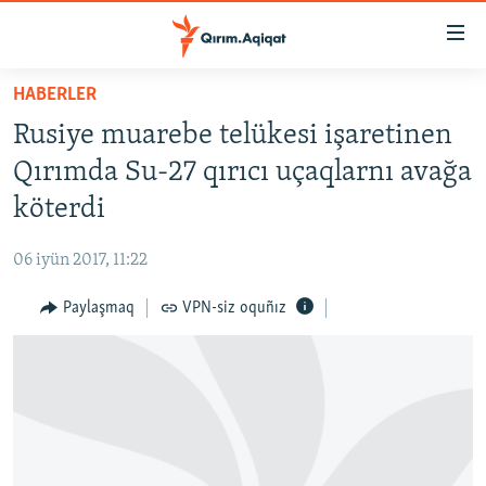
Link
açıqlığı
Esas
HABERLER
mündericege
HABERLER
Rusiye muarebe telükesi işaretinen
qaytmaq
SİYASET
Baş
Qırımda Su-27 qırıcı uçaqlarnı avağa
İQTİSADİYAT
navigatsiyağa
köterdi
qaytmaq
CEMİYET
Qıdıruvğa
06 iyün 2017, 11:22
MEDENİYET
qaytmaq
Paylaşmaq
VPN-siz oquñız
İNSAN AQLARI
VİDEO
SÜRET
BLOGLAR
FİKİR