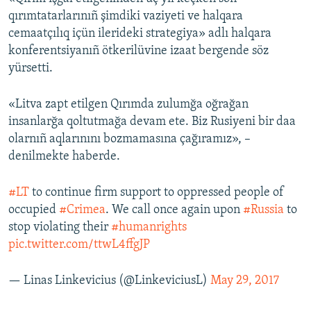
qırımtatarlarınıñ şimdiki vaziyeti ve halqara
Русский
cemaatçılıq içün ilerideki strategiya» adlı halqara
Українською
konferentsiyanıñ ötkerilüvine izaat bergende söz
yürsetti.
QOŞULIÑIZ!
«Litva zapt etilgen Qırımda zulumğa oğrağan
insanlarğa qoltutmağa devam ete. Biz Rusiyeni bir daa
olarnıñ aqlarınını bozmamasına çağıramız», –
RFE/RS bütün saytları
denilmekte haberde.
#LT
to continue firm support to oppressed people of
occupied
#Crimea
. We call once again upon
#Russia
to
stop violating their
#humanrights
pic.twitter.com/ttwL4ffgJP
— Linas Linkevicius (@LinkeviciusL)
May 29, 2017