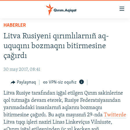
Link
açıqlığı
Esas
HABERLER
mündericege
HABERLER
Litva Rusiyeni qırımlılarnıñ aq-
qaytmaq
SİYASET
Baş
uquqını bozmaqnı bitirmesine
İQTİSADİYAT
navigatsiyağa
çağırdı
qaytmaq
CEMİYET
Qıdıruvğa
30 may 2017, 08:41
MEDENİYET
qaytmaq
Paylaşmaq
VPN-siz oquñız
İNSAN AQLARI
Litva Rusiye tarafından işğal etilgen Qırım sakinlerine
VİDEO
qol tutmağa devam eterek, Rusiye Federatsiyasından
SÜRET
yarımadadaki insanlarnıñ aqlarını bozmaqnı
BLOGLAR
bitirmesine çağırdı. Bu aqta mayısnıñ 29-nda
Twitterde
Litva tışqı işleri naziri Linas Linkeviçus Vilniuste,
FİKİR
«Qırım işğal etilgeninden üç yıl keçken soñ