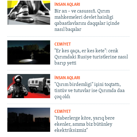
İNSAN AQLARI
Bir an – ve casussıñ. Qırım
mahkemeleri devlet hainligi
qabaatlavlarını daqqalar içinde
nasıl baqalar
CEMİYET
"Er kes qaça, er kes kete": cenk
Qırımdaki Rusiye turistlerine nasıl
barıp yetti
İNSAN AQLARI
"Qırım birdemligi" işini toqtattı,
tintüv ve tutuvlar ise Qırımda daa
çoq oldı
CEMİYET
"Haberlerge köre, yarıq bere
ekenler, amma biz bütünley
ekektriksizmiz"