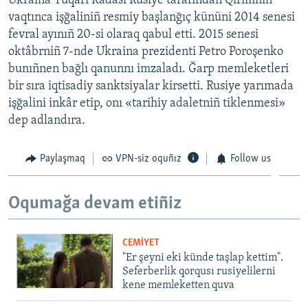
Ukraina Yuqarı Radası Rusiye tarafından Qırımnıñ
vaqtınca işğaliniñ resmiy başlanğıç kününi 2014 senesi
fevral ayınıñ 20-si olaraq qabul etti. 2015 senesi
oktâbrniñ 7-nde Ukraina prezidenti Petro Poroşenko
bunıñnen bağlı qanunnı imzaladı. Ğarp memleketleri
bir sıra iqtisadiy sanktsiyalar kirsetti. Rusiye yarımada
işğalini inkâr etip, onı «tarihiy adaletniñ tiklenmesi»
dep adlandıra.
Paylaşmaq
VPN-siz oquñız
Follow us
Oqumağa devam etiñiz
CEMİYET
"Er şeyni eki künde taşlap kettim".
Seferberlik qorqusı rusiyelilerni
kene memleketten quva