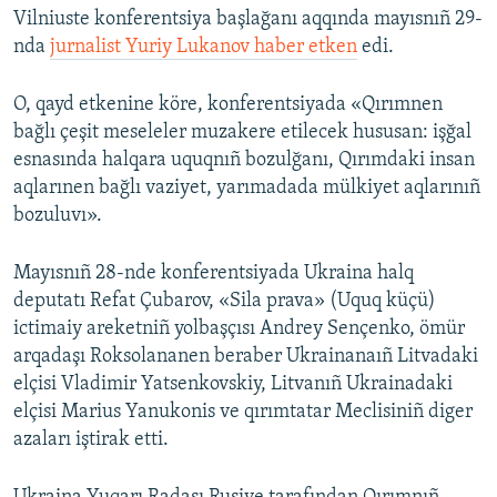
Vilniuste konferentsiya başlağanı aqqında mayısnıñ 29-
nda
jurnalist Yuriy Lukanov haber etken
edi.
O, qayd etkenine köre, konferentsiyada «Qırımnen
bağlı çeşit meseleler muzakere etilecek hususan: işğal
esnasında halqara uquqnıñ bozulğanı, Qırımdaki insan
aqlarınen bağlı vaziyet, yarımadada mülkiyet aqlarınıñ
bozuluvı».
Mayısnıñ 28-nde konferentsiyada Ukraina halq
deputatı Refat Çubarov, «Sila prava» (Uquq küçü)
ictimaiy areketniñ yolbaşçısı Andrey Sençenko, ömür
arqadaşı Roksolananen beraber Ukrainanaıñ Litvadaki
elçisi Vladimir Yatsenkovskiy, Litvanıñ Ukrainadaki
elçisi Marius Yanukonis ve qırımtatar Meclisiniñ diger
azaları iştirak etti.