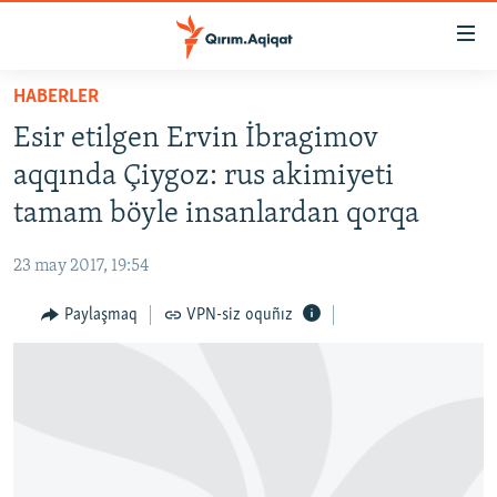
Link
açıqlığı
Esas
HABERLER
mündericege
HABERLER
Esir etilgen Ervin İbragimov
qaytmaq
SİYASET
Baş
aqqında Çiygoz: rus akimiyeti
İQTİSADİYAT
navigatsiyağa
tamam böyle insanlardan qorqa
qaytmaq
CEMİYET
Qıdıruvğa
23 may 2017, 19:54
MEDENİYET
qaytmaq
Paylaşmaq
VPN-siz oquñız
İNSAN AQLARI
VİDEO
SÜRET
BLOGLAR
FİKİR