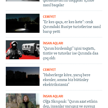
qabaatlavlarını daqqalar içinde
nasıl baqalar
CEMİYET
"Er kes qaça, er kes kete": cenk
Qırımdaki Rusiye turistlerine nasıl
barıp yetti
İNSAN AQLARI
"Qırım birdemligi" işini toqtattı,
tintüv ve tutuvlar ise Qırımda daa
çoq oldı
CEMİYET
"Haberlerge köre, yarıq bere
ekenler, amma biz bütünley
ekektriksizmiz"
İNSAN AQLARI
Olğa Skrıpnık: "Qırım azat etilsin
dep, insanlar yarıqsız ve suvsuz