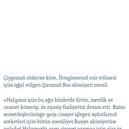
Çiygoznıñ sözlerne köre, İbragimovnıñ esir etilmesi
içün işğal etilgen Qırımnıñ Rus akimiyeti mesül.
«Halqımız içün bu ağır künlerde Ervin, mertlik ve
cesaret kösterip, öz siyasiy faaliyetini devam etti. Bizim
semetdeşlerimizge qarşı cinayet işlegen aydutlarnıñ
areketleri içün bütün mesüliyet Rusiye akimiyetine