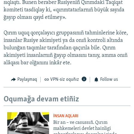
sıqlaştı. Bunen beraber Rusiyeniñ Qırımdaki Taqiqat
komiteti tasdiqlay ki, «qırımtatarlarnıñ büyük sayıda
ğayıp olması qayd etilmey».
Qırım uquq qorçalayıcı gruppasınıñ tahminlerine köre,
insanlar Rusiye akimiyeti ya da onıñ kontroli altında
bulunğan taqımlar tarafından qaçırıla bile. Qırım
akimiyeti insanlarnıñ ğayıp olmasını tanıy, amma onıñ
alâqası bar olğanını inkâr ete.
Paylaşmaq
VPN-siz oquñız
Follow us
Oqumağa devam etiñiz
İNSAN AQLARI
Bir an – ve casussıñ. Qırım
mahkemeleri devlet hainligi