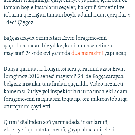
asıladır! Halqımızğa qarşı cinayet yapmaq içün olar öz
tamam böyle insanlarnı seçeler, halqınıñ ürmetini ve
itibarını qazanğan tamam böyle adamlardan qorqalar!»
–dedi Çiygoz.
Bağçasarayda qırımtatarı Ervin İbragimovnıñ
qaçırılmasından bir yıl keçkeni munasebetinen
mayısnıñ 24-nde evi yanında
dua merasimi
yapılacaq.
Dünya qırımtatar kongressi icra şurasınıñ azası Ervin
İbragimov 2016 senesi mayısnıñ 24-de Bağçasarayda
belgisiz insanlar tarafından qaçırıldı. Video nezareti
kamerası Rusiye yol inspektorları urbasında eki adam
İbragimovnıñ maşinasını toqtatıp, onı mikroavtobusqa
oturtqanını qayd etti.
Qırım işğalinden soñ yarımadada insanlarnıñ,
ekseriyeti qırımtatarlarnıñ, ğayıp olma adiseleri