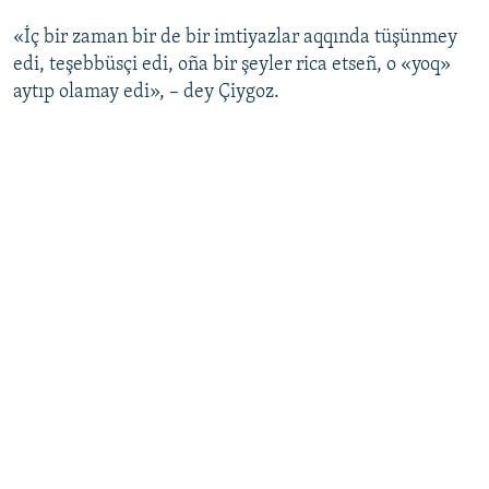
«İç bir zaman bir de bir imtiyazlar aqqında tüşünmey
edi, teşebbüsçi edi, oña bir şeyler rica etseñ, o «yoq»
aytıp olamay edi», – dey Çiygoz.