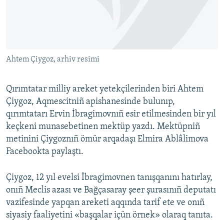
Русский
Українською
Ahtem Çiygoz, arhiv resimi
QOŞULIÑIZ!
Qırımtatar milliy areket yetekçilerinden biri Ahtem
Çiygoz, Aqmescitniñ apishanesinde bulunıp,
RFE/RS bütün saytları
qırımtatarı Ervin İbragimovnıñ esir etilmesinden bir yıl
keçkeni munasebetinen mektüp yazdı. Mektüpniñ
metinini Çiygoznıñ ömür arqadaşı Elmira Ablâlimova
Facebookta paylaştı.
Çiygoz, 12 yıl evelsi İbragimovnen tanışqanını hatırlay,
onıñ Meclis azası ve Bağçasaray şeer şurasınıñ deputatı
vazifesinde yapqan areketi aqqında tarif ete ve onıñ
siyasiy faaliyetini «başqalar içün örnek» olaraq tanıta.