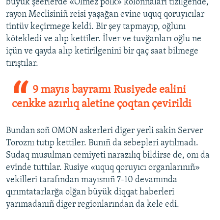
büyük şeerlerde «Ölmez polk» kolonnaları tizilgende,
rayon Meclisiniñ reisi yaşağan evine uquq qoruyıcılar
tintüv keçirmege keldi. Bir şey tapmayıp, oğlunı
kötekledi ve alıp kettiler. İlver ve tuvğanları oğlu ne
içün ve qayda alıp ketirilgenini bir qaç saat bilmege
tırıştılar.
9 mayıs bayramı Rusiyede ealini
cenkke azırlıq aletine çoqtan çevirildi
Bundan soñ OMON askerleri diger yerli sakin Server
Toroznı tutıp kettiler. Bunıñ da sebepleri aytılmadı.
Sudaq musulman cemiyeti narazılıq bildirse de, onı da
evinde tuttılar. Rusiye «uquq qoruyıcı organlarınıñ»
vekilleri tarafından mayısnıñ 7-10 devamında
qırımtatarlarğa olğan büyük diqqat haberleri
yarımadanıñ diger regionlarından da kele edi.