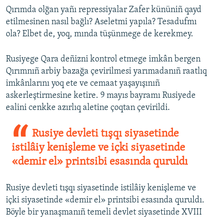
Qırımda olğan yañı repressiyalar Zafer kününiñ qayd
etilmesinen nasıl bağlı? Aseletmi yapıla? Tesadufmı
ola? Elbet de, yoq, mında tüşünmege de kerekmey.
Rusiyege Qara deñizni kontrol etmege imkân bergen
Qırımnıñ arbiy bazağa çevirilmesi yarımadanıñ raatlıq
imkânlarını yoq ete ve cemaat yaşayışınıñ
askerleştirmesine ketire. 9 mayıs bayramı Rusiyede
ealini cenkke azırlıq aletine çoqtan çevirildi.
Rusiye devleti tışqı siyasetinde
istilâiy kenişleme ve içki siyasetinde
«demir el» printsibi esasında quruldı
Rusiye devleti tışqı siyasetinde istilâiy kenişleme ve
içki siyasetinde «demir el» printsibi esasında quruldı.
Böyle bir yanaşmanıñ temeli devlet siyasetinde XVIII