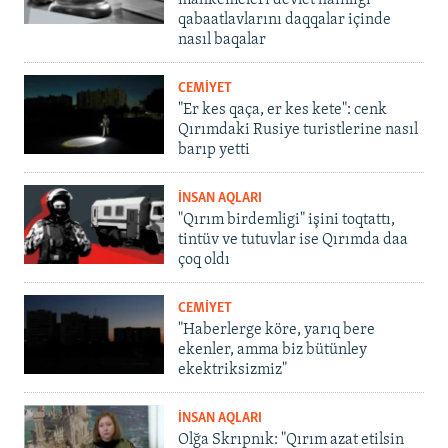
mahkemeleri devlet hainligi
qabaatlavlarını daqqalar içinde
nasıl baqalar
CEMİYET
"Er kes qaça, er kes kete": cenk
Qırımdaki Rusiye turistlerine nasıl
barıp yetti
İNSAN AQLARI
"Qırım birdemligi" işini toqtattı,
tintüv ve tutuvlar ise Qırımda daa
çoq oldı
CEMİYET
"Haberlerge köre, yarıq bere
ekenler, amma biz bütünley
ekektriksizmiz"
İNSAN AQLARI
Olğa Skrıpnık: "Qırım azat etilsin