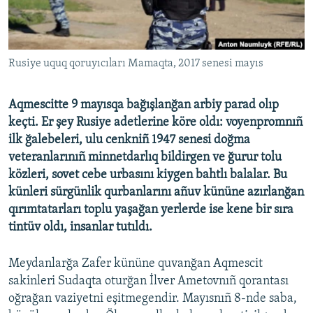
Русский
Українською
Rusiye uquq qoruyıcıları Mamaqta, 2017 senesi mayıs
QOŞULIÑIZ!
Aqmescitte 9 mayısqa bağışlanğan arbiy parad olıp
keçti. Er şey Rusiye adetlerine köre oldı: voyenpromnıñ
ilk ğalebeleri, ulu cenkniñ 1947 senesi doğma
RFE/RS bütün saytları
veteranlarınıñ minnetdarlıq bildirgen ve ğurur tolu
közleri, sovet cebe urbasını kiygen bahtlı balalar. Bu
künleri sürgünlik qurbanlarını añuv kününe azırlanğan
qırımtatarları toplu yaşağan yerlerde ise kene bir sıra
tintüv oldı, insanlar tutıldı.
Meydanlarğa Zafer kününe quvanğan Aqmescit
sakinleri Sudaqta oturğan İlver Ametovnıñ qorantası
oğrağan vaziyetni eşitmegendir. Mayısnıñ 8-nde saba,