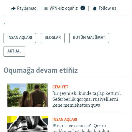
Paylaşmaq
VPN-siz oquñız
Follow us
*
İNSAN AQLARI
BLOGLAR
BUTÜN MALÜMAT
AKTUAL
Oqumağa devam etiñiz
CEMİYET
"Er şeyni eki künde taşlap kettim".
Seferberlik qorqusı rusiyelilerni
kene memleketten quva
İNSAN AQLARI
Bir an – ve casussıñ. Qırım