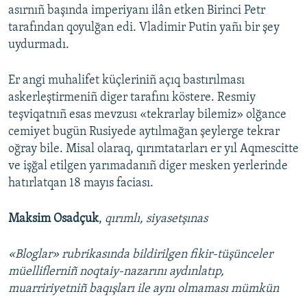
asırnıñ başında imperiyanı ilân etken Birinci Petr
tarafından qoyulğan edi. Vladimir Putin yañı bir şey
uydurmadı.
Er angi muhalifet küçleriniñ açıq bastırılması
askerleştirmeniñ diger tarafını köstere. Resmiy
teşviqatnıñ esas mevzusı «tekrarlay bilemiz» olğance
cemiyet bugün Rusiyede aytılmağan şeylerge tekrar
oğray bile. Misal olaraq, qırımtatarları er yıl Aqmescitte
ve işğal etilgen yarımadanıñ diger mesken yerlerinde
hatırlatqan 18 mayıs faciası.
Maksim Osadçuk
,
qırımlı, siyasetşınas
«Bloglar» rubrikasında bildirilgen fikir-tüşünceler
müelliflerniñ noqtaiy-nazarını aydınlatıp,
muarririyetniñ baqışları ile aynı olmaması mümkün