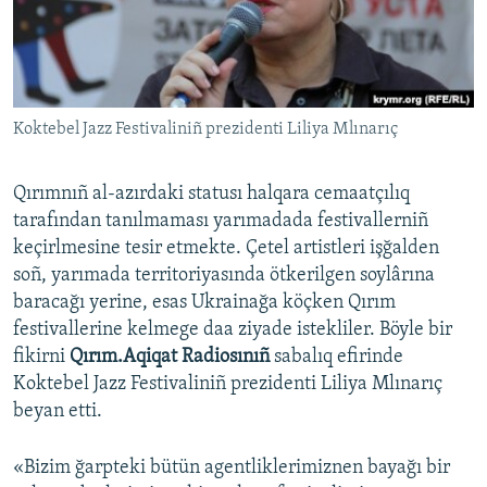
Русский
Українською
Koktebel Jazz Festivaliniñ prezidenti Liliya Mlınarıç
QOŞULIÑIZ!
Qırımnıñ al-azırdaki statusı halqara cemaatçılıq
tarafından tanılmaması yarımadada festivallerniñ
RFE/RS bütün saytları
keçirlmesine tesir etmekte. Çetel artistleri işğalden
soñ, yarımada territoriyasında ötkerilgen soylârına
baracağı yerine, esas Ukrainağa köçken Qırım
festivallerine kelmege daa ziyade istekliler. Böyle bir
fikirni
Qırım.Aqiqat Radiosınıñ
sabalıq efirinde
Koktebel Jazz Festivaliniñ prezidenti Liliya Mlınarıç
beyan etti.
«Bizim ğarpteki bütün agentliklerimiznen bayağı bir