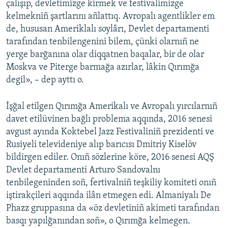
çalışıp, devletimizge kirmek ve festivalimizge
kelmekniñ şartlarını añlattıq. Avropalı agentlikler em
de, hususan Ameriklalı soylârı, Devlet departamenti
tarafından tenbilengenini bilem, çünki olarnıñ ne
yerge barğanına olar diqqatnen baqalar, bir de olar
Moskva ve Piterge barmağa azırlar, lâkin Qırımğa
degil», – dep ayttı o.
İşğal etilgen Qırımğa Amerikalı ve Avropalı yırcılarnıñ
davet etilüvinen bağlı problema aqqında, 2016 senesi
avgust ayında Koktebel Jazz Festivaliniñ prezidenti ve
Rusiyeli televideniye alıp barıcısı Dmitriy Kiselöv
bildirgen ediler. Onıñ sözlerine köre, 2016 senesi AQŞ
Devlet departamenti Arturo Sandovalnı
tenbilegeninden soñ, fertivalniñ teşkiliy komiteti onıñ
iştirakçileri aqqında ilân etmegen edi. Almaniyalı De
Phazz gruppasına da «öz devletiniñ akimeti tarafından
basqı yapılğanından soñ», o Qırımğa kelmegen.