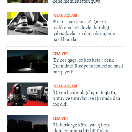
kene memleketten quva
İNSAN AQLARI
Bir an – ve casussıñ. Qırım
mahkemeleri devlet hainligi
qabaatlavlarını daqqalar içinde
nasıl baqalar
CEMİYET
"Er kes qaça, er kes kete": cenk
Qırımdaki Rusiye turistlerine nasıl
barıp yetti
İNSAN AQLARI
"Qırım birdemligi" işini toqtattı,
tintüv ve tutuvlar ise Qırımda daa
çoq oldı
CEMİYET
"Haberlerge köre, yarıq bere
ekenler, amma biz bütünley