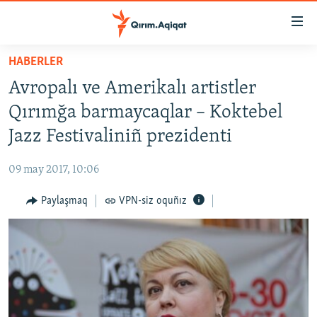
Link
açıqlığı
Esas
HABERLER
mündericege
HABERLER
Avropalı ve Amerikalı artistler
qaytmaq
SİYASET
Baş
Qırımğa barmaycaqlar – Koktebel
İQTİSADİYAT
navigatsiyağa
Jazz Festivaliniñ prezidenti
qaytmaq
CEMİYET
Qıdıruvğa
09 may 2017, 10:06
MEDENİYET
qaytmaq
Paylaşmaq
VPN-siz oquñız
İNSAN AQLARI
VİDEO
SÜRET
BLOGLAR
FİKİR