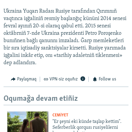
Ukraina Yuqarı Radası Rusiye tarafından Qırımnıñ
vaqtınca işğaliniñ resmiy başlanğıç kününi 2014 senesi
fevral ayınıñ 20-si olaraq qabul etti. 2015 senesi
oktâbrniñ 7-nde Ukraina prezidenti Petro Poroşenko
bunıñnen bağlı qanunnı imzaladı. Ğarp memleketleri
bir sıra iqtisadiy sanktsiyalar kirsetti. Rusiye yarımada
işğalini inkâr etip, onı «tarihiy adaletniñ tiklenmesi»
dep adlandıra.
Paylaşmaq
VPN-siz oquñız
Follow us
Oqumağa devam etiñiz
CEMİYET
"Er şeyni eki künde taşlap kettim".
Seferberlik qorqusı rusiyelilerni