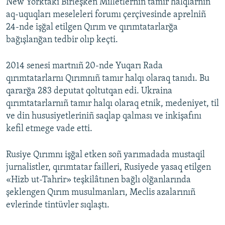
New Yorktaki Birleşken Milletlerniñ tamır halqlarnıñ
aq-uquqları meseleleri forumı çerçivesinde aprelniñ
24-nde işğal etilgen Qırım ve qırımtatarlarğa
bağışlanğan tedbir olıp keçti.
2014 senesi martnıñ 20-nde Yuqarı Rada
qırımtatarlarnı Qırımnıñ tamır halqı olaraq tanıdı. Bu
qararğa 283 deputat qoltutqan edi. Ukraina
qırımtatarlarnıñ tamır halqı olaraq etnik, medeniyet, til
ve din hususiyetleriniñ saqlap qalması ve inkişafını
kefil etmege vade etti.
Rusiye Qırımnı işğal etken soñ yarımadada mustaqil
jurnalistler, qırımtatar failleri, Rusiyede yasaq etilgen
«Hizb ut-Tahrir» teşkilâtınen bağlı olğanlarında
şeklengen Qırım musulmanları, Meclis azalarınıñ
evlerinde tintüvler sıqlaştı.