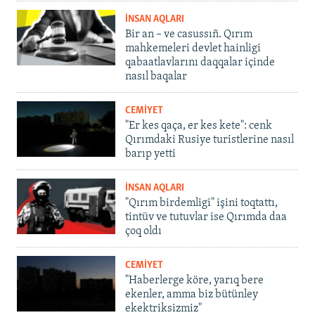
İNSAN AQLARI
Bir an – ve casussıñ. Qırım
mahkemeleri devlet hainligi
qabaatlavlarını daqqalar içinde
nasıl baqalar
CEMİYET
"Er kes qaça, er kes kete": cenk
Qırımdaki Rusiye turistlerine nasıl
barıp yetti
İNSAN AQLARI
"Qırım birdemligi" işini toqtattı,
tintüv ve tutuvlar ise Qırımda daa
çoq oldı
CEMİYET
"Haberlerge köre, yarıq bere
ekenler, amma biz bütünley
ekektriksizmiz"