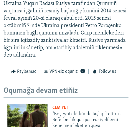
Ukraina Yuqarı Radası Rusiye tarafından Qırımnıñ
vaqtınca işğaliniñ resmiy başlanğıç kününi 2014 senesi
fevral ayınıñ 20-si olaraq qabul etti. 2015 senesi
oktâbrniñ 7-nde Ukraina prezidenti Petro Poroşenko
bunıñnen bağlı qanunnı imzaladı. Ğarp memleketleri
bir sıra iqtisadiy sanktsiyalar kirsetti. Rusiye yarımada
işğalini inkâr etip, onı «tarihiy adaletniñ tiklenmesi»
dep adlandıra.
Paylaşmaq
VPN-siz oquñız
Follow us
Oqumağa devam etiñiz
CEMİYET
"Er şeyni eki künde taşlap kettim".
Seferberlik qorqusı rusiyelilerni
kene memleketten quva