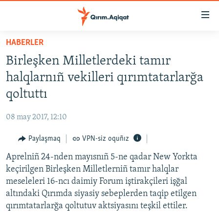
Link
açıqlığı
Esas
HABERLER
mündericege
HABERLER
Birleşken Milletlerdeki tamır
qaytmaq
SİYASET
Baş
halqlarnıñ vekilleri qırımtatarlarğa
İQTİSADİYAT
navigatsiyağa
qoltuttı
qaytmaq
CEMİYET
Qıdıruvğa
08 may 2017, 12:10
MEDENİYET
qaytmaq
Paylaşmaq
VPN-siz oquñız
İNSAN AQLARI
Aprelniñ 24-nden mayısnıñ 5-ne qadar New Yorkta
VİDEO
keçirilgen Birleşken Milletlerniñ tamır halqlar
SÜRET
meseleleri 16-ncı daimiy Forum iştirakçileri işğal
BLOGLAR
altındaki Qırımda siyasiy sebeplerden taqip etilgen
qırımtatarlarğa qoltutuv aktsiyasını teşkil ettiler.
FİKİR