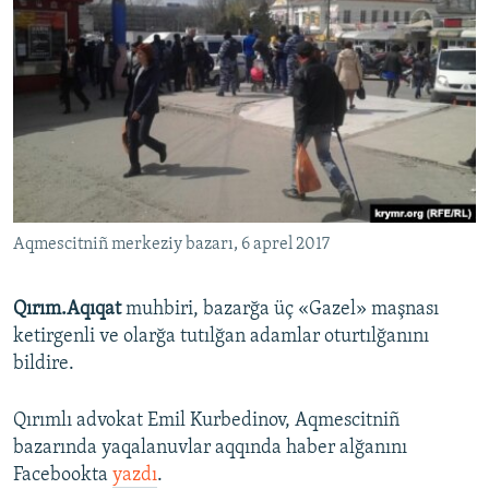
Aqmescitniñ merkeziy bazarı, 6 aprel 2017
Qırım.Aqıqat
muhbiri, bazarğa üç «Gazel» maşnası
ketirgenli ve olarğa tutılğan adamlar oturtılğanını
bildire.
Qırımlı advokat Emil Kurbedinov, Aqmescitniñ
bazarında yaqalanuvlar aqqında haber alğanını
Facebookta
yazdı
.