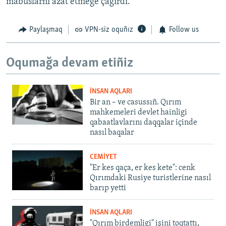
mabuslarnı azat etmege çağırdı.
Paylaşmaq
VPN-siz oquñız
Follow us
Oqumağa devam etiñiz
İNSAN AQLARI
Bir an – ve casussıñ. Qırım
mahkemeleri devlet hainligi
qabaatlavlarını daqqalar içinde
nasıl baqalar
CEMİYET
"Er kes qaça, er kes kete": cenk
Qırımdaki Rusiye turistlerine nasıl
barıp yetti
İNSAN AQLARI
"Qırım birdemligi" işini toqtattı,