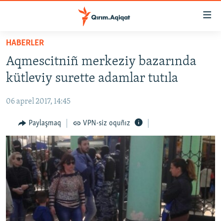
Link
açıqlığı
Esas
HABERLER
mündericege
HABERLER
Aqmescitniñ merkeziy bazarında
qaytmaq
SİYASET
Baş
kütleviy surette adamlar tutıla
İQTİSADİYAT
navigatsiyağa
qaytmaq
06 aprel 2017, 14:45
CEMİYET
Qıdıruvğa
MEDENİYET
Paylaşmaq
VPN-siz oquñız
qaytmaq
İNSAN AQLARI
VİDEO
SÜRET
BLOGLAR
FİKİR