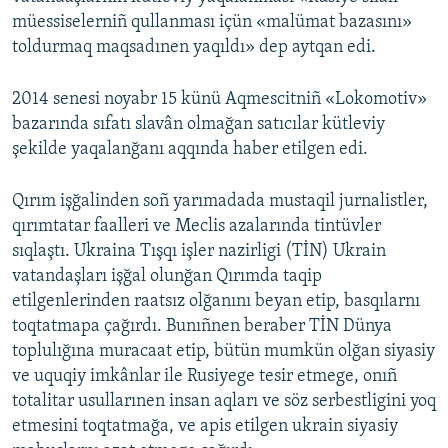
müessiselerniñ qullanması içün «malümat bazasını»
toldurmaq maqsadınen yaqıldı» dep aytqan edi.
2014 senesi noyabr 15 künü Aqmescitniñ «Lokomotiv»
bazarında sıfatı slavân olmağan satıcılar kütleviy
şekilde yaqalanğanı aqqında haber etilgen edi.
Qırım işğalinden soñ yarımadada mustaqil jurnalistler,
qırımtatar faalleri ve Meclis azalarında tintüvler
sıqlaştı. Ukraina Tışqı işler nazirligi (TİN) Ukrain
vatandaşları işğal olunğan Qırımda taqip
etilgenlerinden raatsız olğanını beyan etip, basqılarnı
toqtatmapa çağırdı. Bunıñnen beraber TİN Dünya
toplulığına muracaat etip, bütün mumkün olğan siyasiy
ve uquqiy imkânlar ile Rusiyege tesir etmege, onıñ
totalitar usullarınen insan aqları ve söz serbestligini yoq
etmesini toqtatmağa, ve apis etilgen ukrain siyasiy