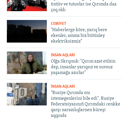
tintüv ve tutuvlar ise Qırımda daa
çoq oldı
CEMİYET
"Haberlerge köre, yarıq bere
ekenler, amma biz bütünley
ekektriksizmiz"
İNSAN AQLARI
Olğa Skrıpnık: "Qırım azat etilsin
dep, insanlar yarıqsız ve suvsuz
yaşamağa azırlar"
İNSAN AQLARI
"Rusiye Qırımda onı
istemegenlerini bile edi". Rusiye
Federatsiyasınıñ Qırımdaki cenkke
qarşı narazılıqlarnen küreşi
aqqında