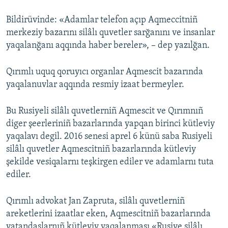
Bildirüvinde: «Adamlar telefon açıp Aqmeccitniñ
merkeziy bazarını silâlı quvetler sarğanını ve insanlar
yaqalanğanı aqqında haber bereler», – dep yazılğan.
Qırımlı uquq qoruyıcı organlar Aqmescit bazarında
yaqalanuvlar aqqında resmiy izaat bermeyler.
Bu Rusiyeli silâlı quvetlerniñ Aqmescit ve Qırımnıñ
diger şeerleriniñ bazarlarında yapqan birinci kütleviy
yaqalavı degil. 2016 senesi aprel 6 künü saba Rusiyeli
silâlı quvetler Aqmescitniñ bazarlarında kütleviy
şekilde vesiqalarnı teşkirgen ediler ve adamlarnı tuta
ediler.
Qırımlı advokat Jan Zapruta, silâlı quvetlerniñ
areketlerini izaatlar eken, Aqmescitniñ bazarlarında
vatandaşlarnıñ kütleviy yaqalanması «Rusiye silâlı