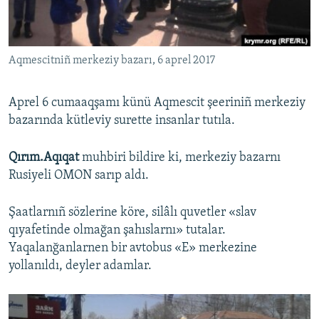
Русский
Українською
Aqmescitniñ merkeziy bazarı, 6 aprel 2017
QOŞULIÑIZ!
Aprel 6 cumaaqşamı künü Aqmescit şeeriniñ merkeziy
bazarında kütleviy surette insanlar tutıla.
RFE/RS bütün saytları
Qırım.Aqıqat
muhbiri bildire ki, merkeziy bazarnı
Rusiyeli OMON sarıp aldı.
Şaatlarnıñ sözlerine köre, silâlı quvetler «slav
qıyafetinde olmağan şahıslarnı» tutalar.
Yaqalanğanlarnen bir avtobus «E» merkezine
yollanıldı, deyler adamlar.