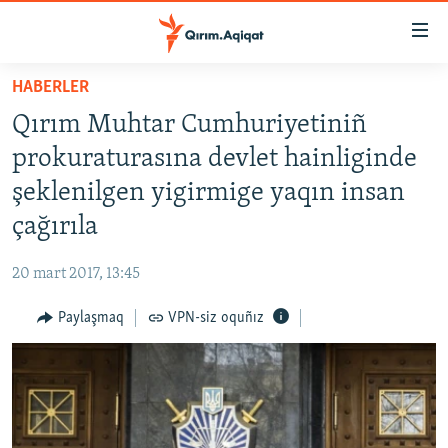
Link
açıqlığı
Esas
HABERLER
mündericege
HABERLER
Qırım Muhtar Cumhuriyetiniñ
qaytmaq
SİYASET
Baş
prokuraturasına devlet hainliginde
İQTİSADİYAT
navigatsiyağa
şeklenilgen yigirmige yaqın insan
qaytmaq
CEMİYET
çağırıla
Qıdıruvğa
MEDENİYET
qaytmaq
20 mart 2017, 13:45
İNSAN AQLARI
Paylaşmaq
VPN-siz oquñız
VİDEO
SÜRET
BLOGLAR
FİKİR