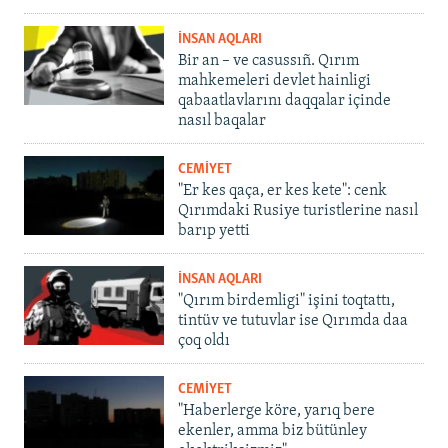
İNSAN AQLARI
Bir an – ve casussıñ. Qırım
mahkemeleri devlet hainligi
qabaatlavlarını daqqalar içinde
nasıl baqalar
CEMİYET
"Er kes qaça, er kes kete": cenk
Qırımdaki Rusiye turistlerine nasıl
barıp yetti
İNSAN AQLARI
"Qırım birdemligi" işini toqtattı,
tintüv ve tutuvlar ise Qırımda daa
çoq oldı
CEMİYET
"Haberlerge köre, yarıq bere
ekenler, amma biz bütünley