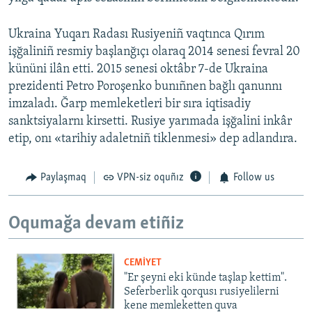
Ukraina Yuqarı Radası Rusiyeniñ vaqtınca Qırım
işğaliniñ resmiy başlanğıçı olaraq 2014 senesi fevral 20
kününi ilân etti. 2015 senesi oktâbr 7-de Ukraina
prezidenti Petro Poroşenko bunıñnen bağlı qanunnı
imzaladı. Ğarp memleketleri bir sıra iqtisadiy
sanktsiyalarnı kirsetti. Rusiye yarımada işğalini inkâr
etip, onı «tarihiy adaletniñ tiklenmesi» dep adlandıra.
Paylaşmaq
VPN-siz oquñız
Follow us
Oqumağa devam etiñiz
CEMİYET
"Er şeyni eki künde taşlap kettim".
Seferberlik qorqusı rusiyelilerni
kene memleketten quva