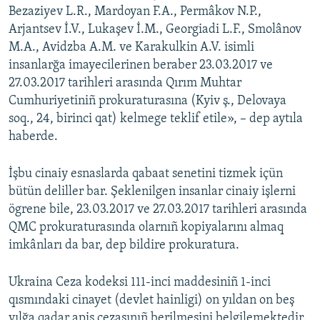
Bezaziyev L.R., Mardoyan F.A., Permâkov N.P.,
Arjantsev İ.V., Lukaşev İ.M., Georgiadi L.F., Smolânov
M.A., Avidzba A.M. ve Karakulkin A.V. isimli
insanlarğa imayecilerinen beraber 23.03.2017 ve
27.03.2017 tarihleri arasında Qırım Muhtar
Cumhuriyetiniñ prokuraturasına (Kyiv ş., Delovaya
soq., 24, birinci qat) kelmege teklif etile», – dep aytıla
haberde.
İşbu cinaiy esnaslarda qabaat senetini tizmek içün
bütün deliller bar. Şeklenilgen insanlar cinaiy işlerni
ögrene bile, 23.03.2017 ve 27.03.2017 tarihleri arasında
QMC prokuraturasında olarnıñ kopiyalarını almaq
imkânları da bar, dep bildire prokuratura.
Ukraina Ceza kodeksi 111-inci maddesiniñ 1-inci
qısmındaki cinayet (devlet hainligi) on yıldan on beş
yılğa qadar apis cezasınıñ berilmesini belgilemektedir.