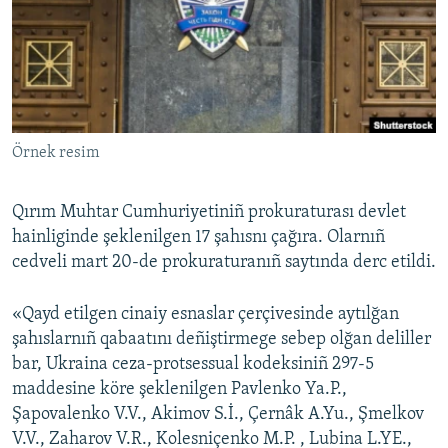
Русский
Українською
QOŞULIÑIZ!
Örnek resim
Qırım Muhtar Cumhuriyetiniñ prokuraturası devlet
RFE/RS bütün saytları
hainliginde şeklenilgen 17 şahısnı çağıra. Olarnıñ
cedveli mart 20-de prokuraturanıñ saytında derc etildi.
«Qayd etilgen cinaiy esnaslar çerçivesinde aytılğan
şahıslarnıñ qabaatını deñiştirmege sebep olğan deliller
bar, Ukraina ceza-protsessual kodeksiniñ 297-5
maddesine köre şeklenilgen Pavlenko Ya.P.,
Şapovalenko V.V., Akimov S.İ., Çernâk A.Yu., Şmelkov
V.V., Zaharov V.R., Kolesniçenko M.P. , Lubina L.YE.,