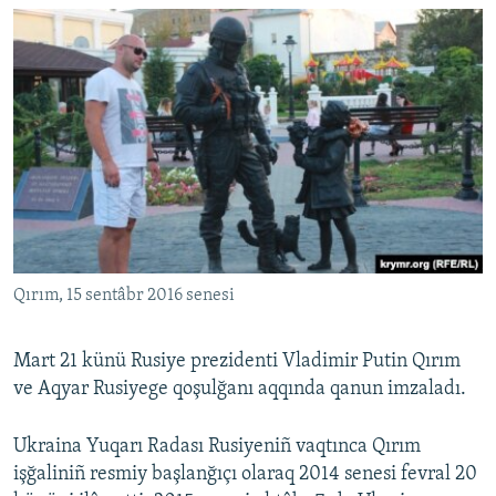
Qırım, 15 sentâbr 2016 senesi
Mart 21 künü Rusiye prezidenti Vladimir Putin Qırım
ve Aqyar Rusiyege qoşulğanı aqqında qanun imzaladı.
Ukraina Yuqarı Radası Rusiyeniñ vaqtınca Qırım
işğaliniñ resmiy başlanğıçı olaraq 2014 senesi fevral 20