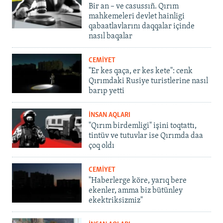
Bir an – ve casussıñ. Qırım
mahkemeleri devlet hainligi
qabaatlavlarını daqqalar içinde
nasıl baqalar
CEMİYET
"Er kes qaça, er kes kete": cenk
Qırımdaki Rusiye turistlerine nasıl
barıp yetti
İNSAN AQLARI
"Qırım birdemligi" işini toqtattı,
tintüv ve tutuvlar ise Qırımda daa
çoq oldı
CEMİYET
"Haberlerge köre, yarıq bere
ekenler, amma biz bütünley
ekektriksizmiz"