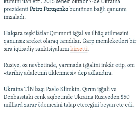
kününi ilân etti. 2015 senesi oktâbr 7-de Ukraina
prezidenti
Petro Poroşenko
bunıñnen bağlı qanunnı
imzaladı.
Halqara teşkilâtlar Qırımnıñ işğal ve ilhâq etilmesini
qanunsız areket olaraq tanıdılar. Ğarp memleketleri bir
sıra iqtisadiy sanktsiyalarnı
kirsetti
.
Rusiye, öz nevbetinde, yarımada işğalini inkâr etip, onı
«tarihiy adaletniñ tiklenmesi» dep adlandıra.
Ukraina TİN başı Pavlo Klimkin, Qırım işğali ve
Donbasstaki cenk aqibetinde Ukraina Rusiyeden $50
milliard zarar ödemesini talap etecegini beyan ete edi.