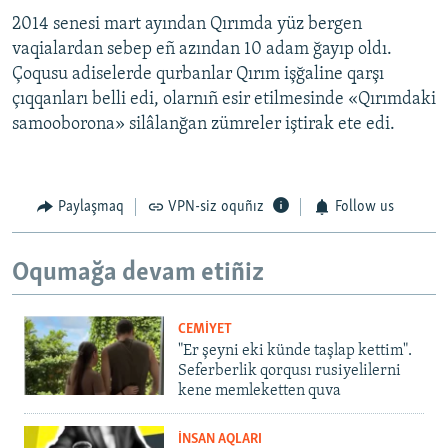
2014 senesi mart ayından Qırımda yüz bergen
vaqialardan sebep eñ azından 10 adam ğayıp oldı.
Çoqusu adiselerde qurbanlar Qırım işğaline qarşı
çıqqanları belli edi, olarnıñ esir etilmesinde «Qırımdaki
samooborona» silâlanğan zümreler iştirak ete edi.
Paylaşmaq
VPN-siz oquñız
Follow us
Oqumağa devam etiñiz
CEMİYET
"Er şeyni eki künde taşlap kettim".
Seferberlik qorqusı rusiyelilerni
kene memleketten quva
İNSAN AQLARI