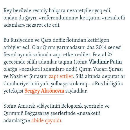
Rey berüvde resmiy halqara nezaretçiler yoq edi,
ondan da ğayrı, «referendumnıñ» ketişatını «nezaketli
adamlar» nezaret ete edi.
Bu Rusiyeden ve Qara deñiz flotından ketirilgen
arbiyler edi. Olar Qırım yarımadasını daa 2014 senesi
fevral ayınıñ soñunda zapt etken ediler. Fevral 27
gecesinde silâlı adamlar taqımı (soñra
Vladimir Putin
olarğa «nezaketli adamlar» dedi) Qırım Yuqarı Şurası
ve Nazirler Şurasını
zapt ettiler
. Silâ altında deputatlar
Cumhuriyetiniñ yañı yolbaşçısı olaraq – «Rus birligiñ»
yetekçisi
Sergey Aksönovnı
sayladılar.
Soñra Amursk vilâyetiniñ Belogorsk şeerinde ve
Qırımnıñ Bağçasaray şeerlerinde «nezaketli
adamlarğa»
abide qoyuldı
.