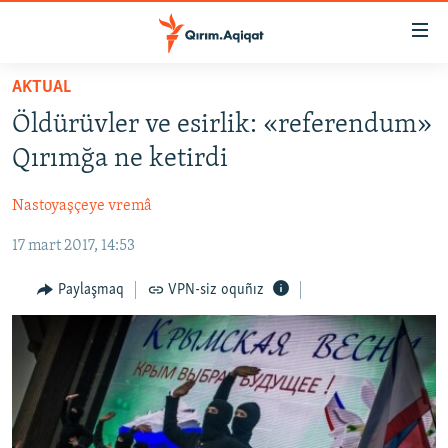
Link
açıqlığı
Esas
AKTUAL
mündericege
HABERLER
Öldürüvler ve esirlik: «referendum»
qaytmaq
SİYASET
Baş
Qırımğa ne ketirdi
İQTİSADİYAT
navigatsiyağa
qaytmaq
Nastoyaşçeye vremâ
CEMİYET
Qıdıruvğa
17 mart 2017, 14:53
MEDENİYET
qaytmaq
İNSAN AQLARI
Paylaşmaq
VPN-siz oquñız
VİDEO
SÜRET
BLOGLAR
FİKİR