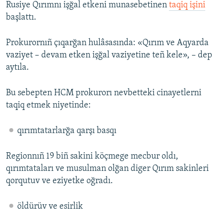
Rusiye Qırımnı işğal etkeni munasebetinen
taqiq işini
başlattı.
Prokurornıñ çıqarğan hulâsasında: «Qırım ve Aqyarda
vaziyet – devam etken işğal vaziyetine teñ kele», – dep
aytıla.
Bu sebepten HCM prokurorı nevbetteki cinayetlerni
taqiq etmek niyetinde:
qırımtatarlarğa qarşı basqı
Regionnıñ 19 biñ sakini köçmege mecbur oldı,
qırımtataları ve musulman olğan diger Qırım sakinleri
qorqutuv ve eziyetke oğradı.
öldürüv ve esirlik