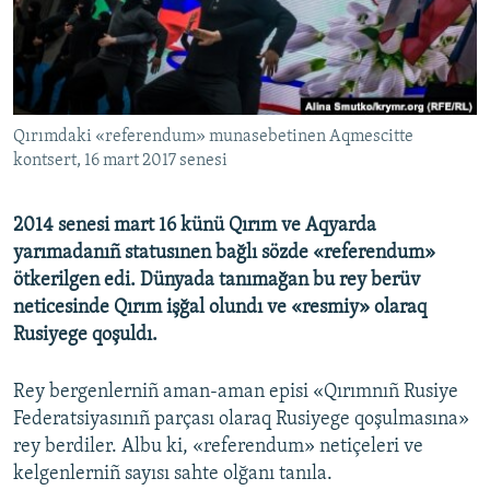
Русский
Українською
QOŞULIÑIZ!
Qırımdaki «referendum» munasebetinen Aqmescitte
kontsert, 16 mart 2017 senesi
2014 senesi mart 16 künü Qırım ve Aqyarda
RFE/RS bütün saytları
yarımadanıñ statusınen bağlı sözde «referendum»
ötkerilgen edi. Dünyada tanımağan bu rey berüv
neticesinde Qırım işğal olundı ve «resmiy» olaraq
Rusiyege qoşuldı.
Rey bergenlerniñ aman-aman episi «Qırımnıñ Rusiye
Federatsiyasınıñ parçası olaraq Rusiyege qoşulmasına»
rey berdiler. Albu ki, «referendum» netiçeleri ve
kelgenlerniñ sayısı sahte olğanı tanıla.