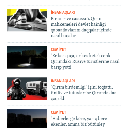
İNSAN AQLARI
Bir an – ve casussıñ. Qırım
mahkemeleri devlet hainligi
qabaatlavlarını daqqalar içinde
nasıl baqalar
CEMİYET
"Er kes qaça, er kes kete": cenk
Qırımdaki Rusiye turistlerine nasıl
barıp yetti
İNSAN AQLARI
"Qırım birdemligi" işini toqtattı,
tintüv ve tutuvlar ise Qırımda daa
çoq oldı
CEMİYET
"Haberlerge köre, yarıq bere
ekenler, amma biz bütünley