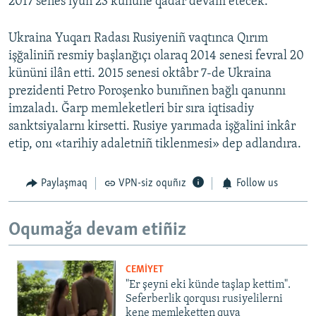
2017 senes iyün 23 kününe qadar devam etecek.
Ukraina Yuqarı Radası Rusiyeniñ vaqtınca Qırım
işğaliniñ resmiy başlanğıçı olaraq 2014 senesi fevral 20
kününi ilân etti. 2015 senesi oktâbr 7-de Ukraina
prezidenti Petro Poroşenko bunıñnen bağlı qanunnı
imzaladı. Ğarp memleketleri bir sıra iqtisadiy
sanktsiyalarnı kirsetti. Rusiye yarımada işğalini inkâr
etip, onı «tarihiy adaletniñ tiklenmesi» dep adlandıra.
Paylaşmaq
VPN-siz oquñız
Follow us
Oqumağa devam etiñiz
CEMİYET
"Er şeyni eki künde taşlap kettim".
Seferberlik qorqusı rusiyelilerni
kene memleketten quva