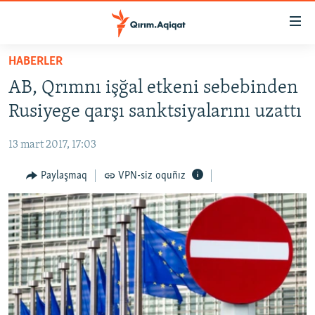
Link
açıqlığı
Esas
HABERLER
mündericege
HABERLER
AB, Qrımnı işğal etkeni sebebinden
qaytmaq
SİYASET
Baş
Rusiyege qarşı sanktsiyalarını uzattı
İQTİSADİYAT
navigatsiyağa
qaytmaq
13 mart 2017, 17:03
CEMİYET
Qıdıruvğa
MEDENİYET
Paylaşmaq
VPN-siz oquñız
qaytmaq
İNSAN AQLARI
VİDEO
SÜRET
BLOGLAR
FİKİR