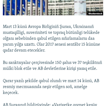
Русский
Українською
Mart 13 künü Avropa Birliginiñ Şurası, Ukrainanıñ
QOŞULIÑIZ!
mustaqilligi, suveriniteti ve topraq bütünligi telükede
olğanı sebebinden qabul etilgen sıñırlamalarnı daa
yarım yılğa uzattı. Olar 2017 senesi sentâbr 15 kününe
qadar devam etecekler.
RFE/RS bütün saytları
Bu sanktsıyalar çerçivesinde 150 şahıs ve 37 teşkilâtnıñ
mülki blok etile ve AB devletlerine kirişi yasaq etile.
Qarar yazılı şekilde qabul olundı ve mart 14 künü, AB
resmiy mecmuasında neşir etilgen soñ, amelge
keçecek.
AB Şurasınıñ bildirüvinde: «Vaziyetke qıymet kesüv