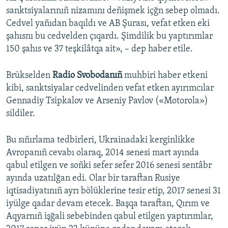
sanktsiyalarınıñ nizamını deñişmek içğn sebep olmadı.
Cedvel yañıdan baqıldı ve AB Şurası, vefat etken eki
şahısnı bu cedvelden çıqardı. Şimdilik bu yaptırımlar
150 şahıs ve 37 teşkilâtqa ait», – dep haber etile.
Brükselden
Radio Svobodanıñ
muhbiri haber etkeni
kibi, sanktsiyalar cedvelinden vefat etken ayırımcılar
Gennadiy Tsipkalov ve Arseniy Pavlov («Motorola»)
sildiler.
Bu sıñırlama tedbirleri, Ukrainadaki kerginlikke
Avropanıñ cevabı olaraq, 2014 senesi mart ayında
qabul etilgen ve soñki sefer sefer 2016 senesi sentâbr
ayında uzatılğan edi. Olar bir taraftan Rusiye
iqtisadiyatınıñ ayrı bölüklerine tesir etip, 2017 senesi 31
iyülge qadar devam etecek. Başqa taraftan, Qırım ve
Aqyarnıñ işğali sebebinden qabul etilgen yaptırımlar,