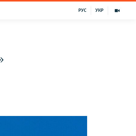
РУС
УКР
»