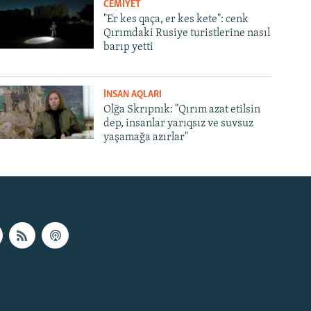
CEMİYET
"Er kes qaça, er kes kete": cenk
Qırımdaki Rusiye turistlerine nasıl
barıp yetti
İNSAN AQLARI
Olğa Skrıpnık: "Qırım azat etilsin
dep, insanlar yarıqsız ve suvsuz
yaşamağa azırlar"