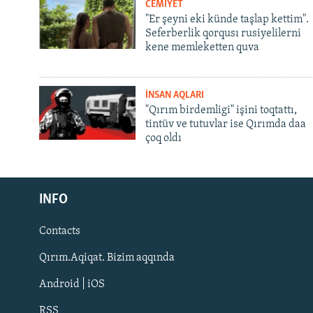
CEMİYET
"Er şeyni eki künde taşlap kettim".
Seferberlik qorqusı rusiyelilerni
kene memleketten quva
İNSAN AQLARI
"Qırım birdemligi" işini toqtattı,
tintüv ve tutuvlar ise Qırımda daa
çoq oldı
Русский
INFO
Українською
Contacts
QOŞULIÑIZ!
Qırım.Aqiqat. Bizim aqqında
Android | iOS
RSS