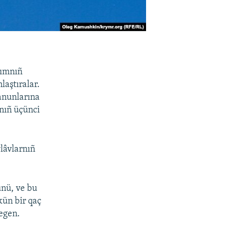
rımnıñ
aştıralar.
anunlarına
tnıñ üçünci
lâvlarnıñ
ünü, ve bu
ün bir qaç
degen.