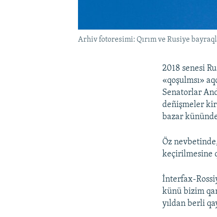
Arhiv fotoresimi: Qırım ve Rusiye bayraq
2018 senesi Ru
«qoşulmsı» aq
Senatorlar And
deñişmeler kirs
bazar kününde 
Öz nevbetinde,
keçirilmesine q
İnterfax-Rossi
künü bizim qa
yıldan berli q