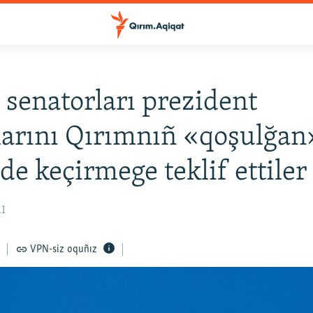
 senatorları prezident
larını Qırımnıñ «qoşulğan
e keçirmege teklif ettiler
11
VPN-siz oquñız