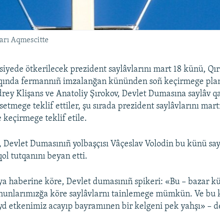
ları Aqmescitte
siyede ötkerilecek prezident saylâvlarını mart 18 künü, Qı
qında fermannıñ imzalanğan kününden soñ keçirmege planl
rey Klişans ve Anatoliy Şırokov, Devlet Dumasına saylâv q
etmege teklif ettiler, şu sırada prezident saylâvlarını mar
keçirmege teklif etile.
 Devlet Dumasınıñ yolbaşçısı Vâçeslav Volodin bu künü say
ol tutqanını beyan etti.
ya haberine köre, Devlet dumasınıñ spikeri: «Bu – bazar k
nunlarımızğa köre saylâvlarnı tainlemege mümkün. Ve bu k
ayd etkenimiz acayıp bayramınen bir kelgeni pek yahşı» – 