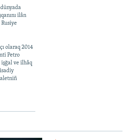
, dünyada
qanını ilân
m Rusiye
çı olaraq 2014
nti Petro
işğal ve ilhâq
isadiy
daletniñ