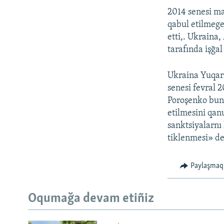
2014 senesi ma
qabul etilmege
etti,. Ukraina
tarafında işğal
Ukraina Yuqarı
senesi fevral 2
Poroşenko bunı
etilmesini qanu
sanktsiyalarnı 
tiklenmesi» de
Paylaşmaq
Oqumağa devam etiñiz