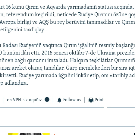
rt 16 künü Qırım ve Aqyarda yarımadanıñ statusı aqqında
n, referendum keçirildi, neticede Rusiye Qırımnı özüne qoş
, Avropa birligi ve AQŞ bu rey berüvini tanımadılar ve Qırı
 etilgenini tasdiqlay.
 Radası Rusiyeniñ vaqtınca Qırım işğaliniñ resmiy başlanğı
0 kününi ilân etti. 2015 senesi oktâbr 7-de Ukraina prezide
ñnen bağlı qanunnı imzaladı. Halqara teşkilâtlar Qırımnıñ 
nsız areket olaraq tanıdılar. Ğarp memleketleri bir sıra iqt
kirsetti. Rusiye yarımada işğalini inkâr etip, onı «tarihiy a
p adlandıra.
VPN-siz oquñız
Follow us
Print