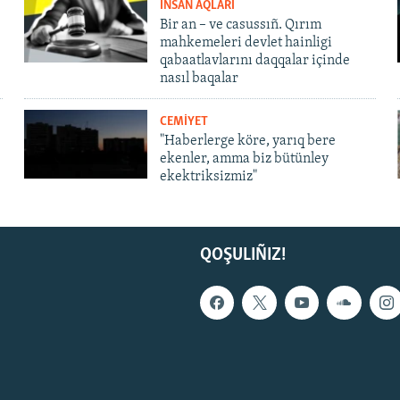
İNSAN AQLARI
Bir an – ve casussıñ. Qırım
mahkemeleri devlet hainligi
qabaatlavlarını daqqalar içinde
nasıl baqalar
CEMİYET
"Haberlerge köre, yarıq bere
ekenler, amma biz bütünley
ekektriksizmiz"
QOŞULIÑIZ!