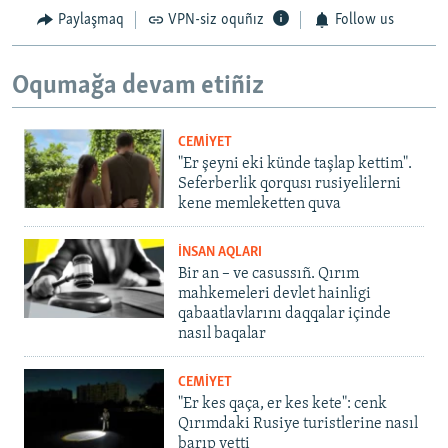
Paylaşmaq
VPN-siz oquñız
Follow us
Oqumağa devam etiñiz
CEMİYET
"Er şeyni eki künde taşlap kettim".
Seferberlik qorqusı rusiyelilerni
kene memleketten quva
İNSAN AQLARI
Bir an – ve casussıñ. Qırım
mahkemeleri devlet hainligi
qabaatlavlarını daqqalar içinde
nasıl baqalar
CEMİYET
"Er kes qaça, er kes kete": cenk
Qırımdaki Rusiye turistlerine nasıl
barıp yetti