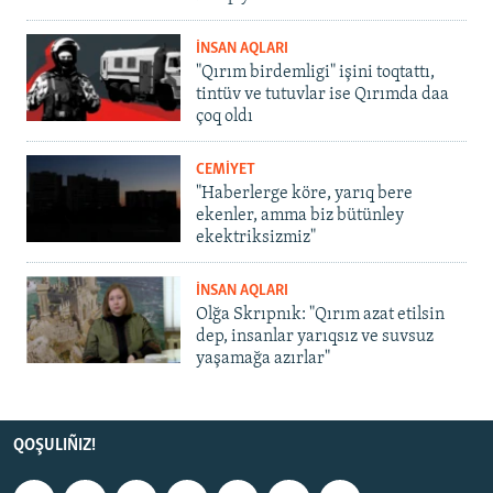
İNSAN AQLARI
"Qırım birdemligi" işini toqtattı,
tintüv ve tutuvlar ise Qırımda daa
çoq oldı
CEMİYET
"Haberlerge köre, yarıq bere
ekenler, amma biz bütünley
ekektriksizmiz"
İNSAN AQLARI
Olğa Skrıpnık: "Qırım azat etilsin
dep, insanlar yarıqsız ve suvsuz
yaşamağa azırlar"
QOŞULIÑIZ!