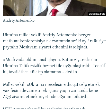
Русский
Українською
Andriy Artemenko
QOŞULIÑIZ!
Ukraina millet vekili Andriy Artemenko bergen
matbuat konferentsiyası devamında soñki aylârı Rusiye
paytahtı Moskvanı ziyaret etkenini tasdiqladı.
RFE/RS bütün saytları
«Moskvada oldımı tasdiqlayım. Bütün ziyaretlerim
Ukraina Telükesizlik hızmeti ile uyğunlaştırıldı. Teesüf
ki, tavsilâtlıca añlatıp olamam» – dedi o.
Millet vekili «Ukraina meselesine diqqat celp etmek
vazifesini devam etmek içün» yaqın zamanda kene
AQŞ ziyaret etmek niyetinde olğanını bildirdi.