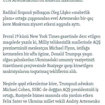
UTH Artemenkonıñ bu sözlerini izaatlamadı.
Radikal firqanıñ yolbaşçısı Oleg Lâşko «mabetlik
planı» ortağa çıqqanından evel Artemenko bir-qaç
kere Moskvanı ziyaret etkeni aqqında ayttı.
Fevral 19 künü New York Times gazetinde derc etilgen
maqalede yazıla ki, Milliy telükesizlik suallerinde AQŞ
prezinetniniñ mesleatçısı Michael Flynn, istifağa
ketmezden bir afta ögüne, Donald Trumpqa yaqın
olğan şahıslardan Ukrainadaki umumiy vaziyetiniñ
tüzetilmesi çerçivesinde Rusiyege qarşı kirsetilgen
sanktsiyalarını toqtatmaq tekliflerini aldı.
Neşirde qayd etkenlerine köre, Trumpnıñ advokatı
Michael Cohen, SSBC-de doğğan AQŞ prezidentniñ iş
ortağı, Rusiyede biznes saasında oña yardım etken
Felix Sater ve Ukraina millet vekili Andriy Artemenko