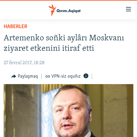
Link
açıqlığı
Esas
HABERLER
mündericege
HABERLER
Artemenko soñki aylârı Moskvanı
qaytmaq
SİYASET
Baş
ziyaret etkenini itiraf etti
İQTİSADİYAT
navigatsiyağa
qaytmaq
27 fevral 2017, 18:28
CEMİYET
Qıdıruvğa
MEDENİYET
Paylaşmaq
VPN-siz oquñız
qaytmaq
İNSAN AQLARI
VİDEO
SÜRET
BLOGLAR
FİKİR