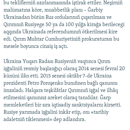
bu tekliflerniñ azırlanmasında iştirak ettiler. Neşirniñ
malümatına köre, muabbetlik planı – Ğarbiy
Ukrainadan bütün Rus ordularınıñ çıqarılması ve
Qırımnıñ Rusiyege 50 ya da 100 yılğa kirağa berilecegi
aqqında Ukrainada referendumnıñ ötkerilmesi kire
edi. Qırım Muhtar Cumhuriyetiniñ prokuraturası bu
mesele boyunca cinaiş iş açtı.
Ukraina Yuqarı Radası Rusiyeniñ vaqtınca Qırım
işğaliniñ resmiy başlanğıçı olaraq 2014 senesi fevral 20
kününi ilân etti. 2015 senesi oktâbr 7-de Ukraina
prezidenti Petro Poroşenko bunıñnen bağlı qanunnı
imzaladı. Halqara teşkilâtlar Qırımnıñ işğal ve ilhâq
etilmesini qanunsız areket olaraq tanıdılar. Ğarp
memleketleri bir sıra iqtisadiy sanktsiyalarnı kirsetti.
Rusiye yarımada işğalini inkâr etip, onı «tarihiy
adaletniñ tiklenmesi» dep adlandıra.