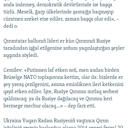
anda indemey, demokratik devletlernde ise başqa
türlü. Meselâ, ğarp ülkelerinde şantajğa baqmayıp
cüratnen areket etse ediler, zaman başqa olur edi», –
dedi o.
Qırımtatar halhınıñ lideri er kün Qırımnıñ Rusiye
taradından işğal etilgenine soñunı yaqınlaştırğan şeyler
aqqında söyledi.
Cemilev: «Putinnen laf etken soñ, men andan birden
Brüselge NATO toplaşuvına kettim, olar da: bizlerde er
şey yavaş çezilgenini, amma eminliknen ileri ketkenini
qayd etken ediler. İşte, Rusiye Qırımnı mıtlaq serbest
qaldıracaq: ya da Rusiye dağılacaq ve Qırımnı keri
bermege mecbur olacaq…» – dep farz etti.
Ukraina Yuqarı Radası Rusiyeniñ vaqtınca Qırım