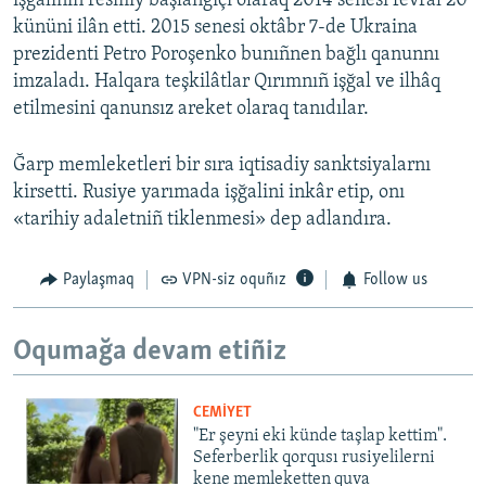
işğaliniñ resmiy başlanğıçı olaraq 2014 senesi fevral 20
kününi ilân etti. 2015 senesi oktâbr 7-de Ukraina
prezidenti Petro Poroşenko bunıñnen bağlı qanunnı
imzaladı. Halqara teşkilâtlar Qırımnıñ işğal ve ilhâq
etilmesini qanunsız areket olaraq tanıdılar.
Ğarp memleketleri bir sıra iqtisadiy sanktsiyalarnı
kirsetti. Rusiye yarımada işğalini inkâr etip, onı
«tarihiy adaletniñ tiklenmesi» dep adlandıra.
Paylaşmaq
VPN-siz oquñız
Follow us
Oqumağa devam etiñiz
CEMİYET
"Er şeyni eki künde taşlap kettim".
Seferberlik qorqusı rusiyelilerni
kene memleketten quva