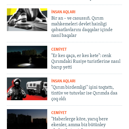
İNSAN AQLARI
Bir an – ve casussıñ. Qırım
mahkemeleri devlet hainligi
qabaatlavlarını daqqalar içinde
nasıl baqalar
CEMİYET
"Er kes qaça, er kes kete": cenk
Qırımdaki Rusiye turistlerine nasıl
barıp yetti
İNSAN AQLARI
"Qırım birdemligi" işini toqtattı,
tintüv ve tutuvlar ise Qırımda daa
çoq oldı
CEMİYET
"Haberlerge köre, yarıq bere
ekenler, amma biz bütünley