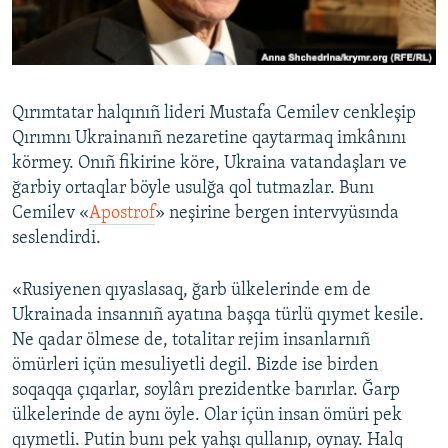
Русский
Українською
Qırımtatar halqınıñ lideri Mustafa Cemilev cenkleşip
QOŞULIÑIZ!
Qırımnı Ukrainanıñ nezaretine qaytarmaq imkânını
körmey. Onıñ fikirine köre, Ukraina vatandaşları ve
ğarbiy ortaqlar böyle usulğa qol tutmazlar. Bunı
Cemilev «
Apostrof
» neşirine bergen intervyüsında
RFE/RS bütün saytları
seslendirdi.
«Rusiyenen qıyaslasaq, ğarb ülkelerinde em de
Ukrainada insannıñ ayatına başqa türlü qıymet kesile.
Ne qadar ölmese de, totalitar rejim insanlarnıñ
ömürleri içün mesuliyetli degil. Bizde ise birden
soqaqqa çıqarlar, soylârı prezidentke barırlar. Ğarp
ülkelerinde de aynı öyle. Olar içün insan ömüri pek
qıymetli. Putin bunı pek yahşı qullanıp, oynay. Halq