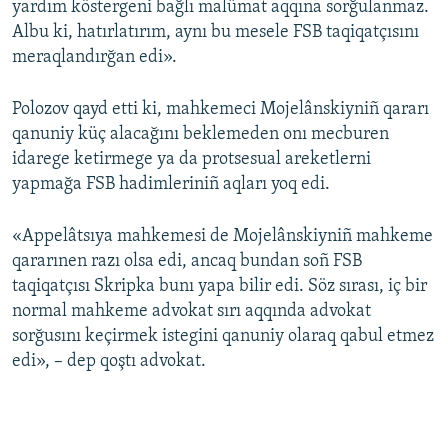
yardım köstergeni bağlı malümat aqqına sorğulanmaz.
Albu ki, hatırlatırım, aynı bu mesele FSB taqiqatçısını
meraqlandırğan edi».
Polozov qayd etti ki, mahkemeci Mojelânskiyniñ qararı
qanuniy küç alacağını beklemeden onı mecburen
idarege ketirmege ya da protsesual areketlerni
yapmağa FSB hadimleriniñ aqları yoq edi.
«Appelâtsıya mahkemesi de Mojelânskiyniñ mahkeme
qararınen razı olsa edi, ancaq bundan soñ FSB
taqiqatçısı Skripka bunı yapa bilir edi. Söz sırası, iç bir
normal mahkeme advokat sırı aqqında advokat
sorğusını keçirmek istegini qanuniy olaraq qabul etmez
edi», – dep qoştı advokat.