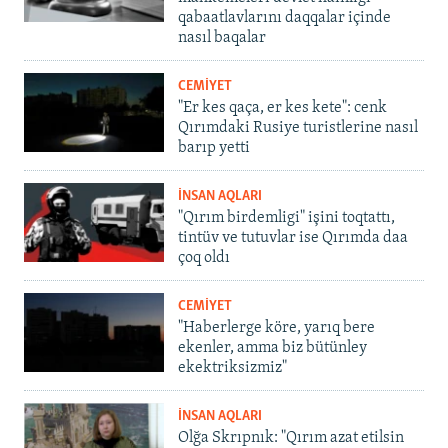
qabaatlavlarını daqqalar içinde
nasıl baqalar
CEMİYET
"Er kes qaça, er kes kete": cenk
Qırımdaki Rusiye turistlerine nasıl
barıp yetti
İNSAN AQLARI
"Qırım birdemligi" işini toqtattı,
tintüv ve tutuvlar ise Qırımda daa
çoq oldı
CEMİYET
"Haberlerge köre, yarıq bere
ekenler, amma biz bütünley
ekektriksizmiz"
İNSAN AQLARI
Olğa Skrıpnık: "Qırım azat etilsin