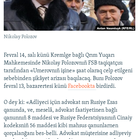
Русский
Українською
Nikolay Polozov
QOŞULIÑIZ!
Fevral 14, salı künü Kremlge bağlı Qrım Yuqarı
Mahkemesinde Nikolay Polozovnıñ FSB taqiqatçısı
RFE/RS bütün saytları
tarafından «Umerovnıñ işine» şaat olaraq celp etilgeni
sebebinden şikâyet arizası baqılacaq. Bunı Polozov
fevral 13, bazarertesi künü
Facebookta
birdirdi.
O dey ki: «Adliyeci içün advokat sırı Rusiye Esas
qanunda, ve, meselâ, advokat faatiyetinen bağlı
qanunnıñ 8 maddesi ve Rusiye Federatsiyasınıñ Cinaiy
kodeksniñ 56 maddesi kibi mahsus qanunlarnen
qorçalanğanı bes-belli. Advokat müşterisine adliyeviy