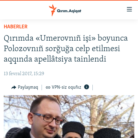
Link
açıqlığı
Esas
HABERLER
mündericege
HABERLER
Qırımda «Umerovnıñ işi» boyunca
qaytmaq
SİYASET
Baş
Polozovnıñ sorğuğa celp etilmesi
İQTİSADİYAT
navigatsiyağa
aqqında apellâtsiya tainlendi
qaytmaq
CEMİYET
Qıdıruvğa
13 fevral 2017, 15:29
MEDENİYET
qaytmaq
Paylaşmaq
VPN-siz oquñız
İNSAN AQLARI
VİDEO
SÜRET
BLOGLAR
FİKİR