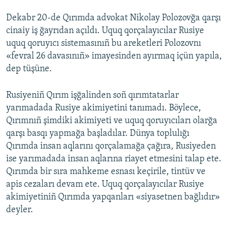
Dekabr 20-de Qırımda advokat Nikolay Polozovğa qarşı
cinaiy iş ğayrıdan açıldı. Uquq qorçalayıcılar Rusiye
uquq qoruyıcı sistemasınıñ bu areketleri Polozovnı
«fevral 26 davasınıñ» imayesinden ayırmaq içün yapıla,
dep tüşüne.
Rusiyeniñ Qırım işğalinden soñ qırımtatarlar
yarımadada Rusiye akimiyetini tanımadı. Böylece,
Qırımnıñ şimdiki akimiyeti ve uquq qoruyıcıları olarğa
qarşı basqı yapmağa başladılar. Dünya toplulığı
Qırımda insan aqlarını qorçalamağa çağıra, Rusiyeden
ise yarımadada insan aqlarına riayet etmesini talap ete.
Qırımda bir sıra mahkeme esnası keçirile, tintüv ve
apis cezaları devam ete. Uquq qorçalayıcılar Rusiye
akimiyetiniñ Qırımda yapqanları «siyasetnen bağlıdır»
deyler.