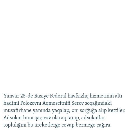
Yanvar 25-de Rusiye Federal havfsızlıq hızmetiniñ altı
hadimi Polozovnı Aqmescitniñ Serov soqağındaki
musafirhane yanında yaqalap, onı sorğuğa alıp kettiler.
Advokat bunı qaçıruv olaraq tanıp, advokatlar
toplulığını bu areketlerge cevap bermege çağıra.