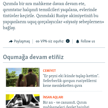
Qırımda bir sıra mahkeme davası devam ete,
qırımtatar halqınıñ temsilcileri yaqalana, evlerinde
tintüvler keçirile. Qırımdaki Rusiye akimiyetiniñ bu
yapqanlarını uquq qorçalayıcılar «siyasiy sebeplernen»
bağlay.
Paylaşmaq
VPN-siz oquñız
Follow us
Oqumağa devam etiñiz
CEMİYET
"Er şeyni eki künde taşlap kettim".
Seferberlik qorqusı rusiyelilerni
kene memleketten quva
İNSAN AQLARI
Bir an – ve casussıñ. Qırım
mahkemeleri devlet hainligi