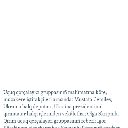
Uquq qorçalayıcı gruppasınıñ malümatına köre,
muzakere iştirakçileri arasında: Mustafa Cemilev,
Ukraina halq deputatı, Ukraina prezidentiniñ
qırımtatar halqı işlerinden vekâletlisi; Olga Skripnik,
Qırım uquq qorçalayıcı gruppasınıñ reberi; İgor