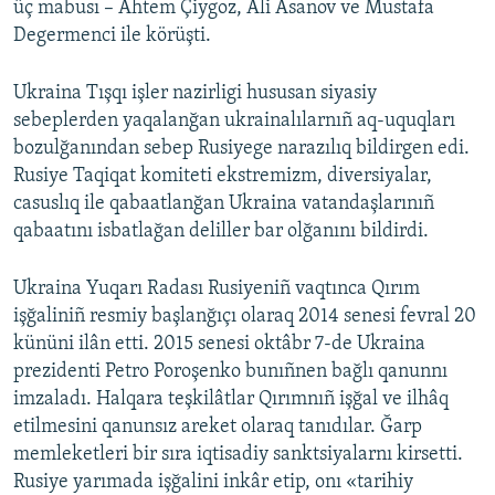
üç mabusı – Ahtem Çiygoz, Ali Asanov ve Mustafa
Degermenci ile körüşti.
Ukraina Tışqı işler nazirligi hususan siyasiy
sebeplerden yaqalanğan ukrainalılarnıñ aq-uquqları
bozulğanından sebep Rusiyege narazılıq bildirgen edi.
Rusiye Taqiqat komiteti ekstremizm, diversiyalar,
casuslıq ile qabaatlanğan Ukraina vatandaşlarınıñ
qabaatını isbatlağan deliller bar olğanını bildirdi.
Ukraina Yuqarı Radası Rusiyeniñ vaqtınca Qırım
işğaliniñ resmiy başlanğıçı olaraq 2014 senesi fevral 20
kününi ilân etti. 2015 senesi oktâbr 7-de Ukraina
prezidenti Petro Poroşenko bunıñnen bağlı qanunnı
imzaladı. Halqara teşkilâtlar Qırımnıñ işğal ve ilhâq
etilmesini qanunsız areket olaraq tanıdılar. Ğarp
memleketleri bir sıra iqtisadiy sanktsiyalarnı kirsetti.
Rusiye yarımada işğalini inkâr etip, onı «tarihiy