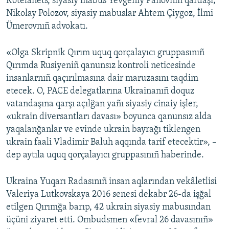
Kötelânets, siyasiy mabus Yevgeniy Panovnıñ qardaşı;
Nikolay Polozov, siyasiy mabuslar Ahtem Çiygoz, İlmi
Ümerovnıñ advokatı.
«Olga Skripnik Qırım uquq qorçalayıcı gruppasınıñ
Qırımda Rusiyeniñ qanunsız kontroli neticesinde
insanlarnıñ qaçırılmasına dair maruzasını taqdim
etecek. O, PACE delegatlarına Ukrainanıñ doquz
vatandaşına qarşı açılğan yañı siyasiy cinaiy işler,
«ukrain diversantları davası» boyunca qanunsız alda
yaqalanğanlar ve evinde ukrain bayrağı tiklengen
ukrain faali Vladimir Baluh aqqında tarif etecektir», –
dep aytıla uquq qorçalayıcı gruppasınıñ haberinde.
Ukraina Yuqarı Radasınıñ insan aqlarından vekâletlisi
Valeriya Lutkovskaya 2016 senesi dekabr 26-da işğal
etilgen Qırımğa barıp, 42 ukrain siyasiy mabusından
üçüni ziyaret etti. Ombudsmen «fevral 26 davasınıñ»