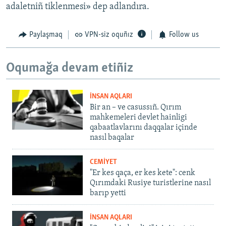
adaletniñ tiklenmesi» dep adlandıra.
Paylaşmaq
VPN-siz oquñız
Follow us
Oqumağa devam etiñiz
İNSAN AQLARI
Bir an – ve casussıñ. Qırım
mahkemeleri devlet hainligi
qabaatlavlarını daqqalar içinde
nasıl baqalar
CEMİYET
"Er kes qaça, er kes kete": cenk
Qırımdaki Rusiye turistlerine nasıl
barıp yetti
İNSAN AQLARI