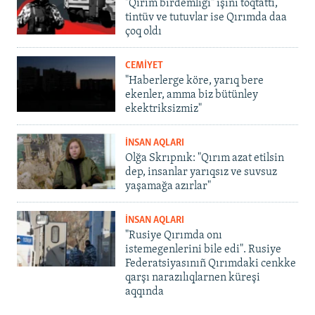
"Qırım birdemligi" işini toqtattı,
tintüv ve tutuvlar ise Qırımda daa
çoq oldı
CEMİYET
"Haberlerge köre, yarıq bere
ekenler, amma biz bütünley
ekektriksizmiz"
İNSAN AQLARI
Olğa Skrıpnık: "Qırım azat etilsin
dep, insanlar yarıqsız ve suvsuz
yaşamağa azırlar"
İNSAN AQLARI
"Rusiye Qırımda onı
istemegenlerini bile edi". Rusiye
Federatsiyasınıñ Qırımdaki cenkke
qarşı narazılıqlarnen küreşi
aqqında