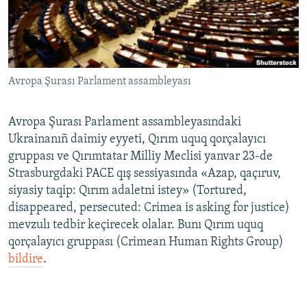
Русский
Українською
Avropa Şurası Parlament assambleyası
QOŞULIÑIZ!
Avropa Şurası Parlament assambleyasındaki
Ukrainanıñ daimiy eyyeti, Qırım uquq qorçalayıcı
RFE/RS bütün saytları
gruppası ve Qırımtatar Milliy Meclisi yanvar 23-de
Strasburgdaki PACE qış sessiyasında «Azap, qaçıruv,
siyasiy taqip: Qırım adaletni istey» (Tortured,
disappeared, persecuted: Crimea is asking for justice)
mevzulı tedbir keçirecek olalar. Bunı Qırım uquq
qorçalayıcı gruppası (Crimean Human Rights Group)
bildire
.