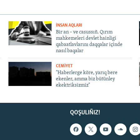
İNSAN AQLARI
Bir an – ve casussıñ. Qırım
mahkemeleri devlet hainligi
qabaatlavlarını daqqalar içinde
nasıl baqalar
CEMİYET
"Haberlerge köre, yarıq bere
ekenler, amma biz bütünley
ekektriksizmiz"
QOŞULIÑIZ!