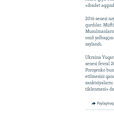
«ibadet aqqınd
2016 senesi no
qurdılar. Müft
Musulmanlarnıñ
onıñ yolbaşçıs
saylandı.
Ukraina Yuqarı
senesi fevral 2
Poroşenko bunı
etilmesini qanu
sanktsiyalarnı 
tiklenmesi» de
Paylaşmaq