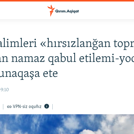
alimleri «hırsızlanğan top
an namaz qabul etilemi-yo
unaqaşa ete
09:10
VPN-siz oquñız