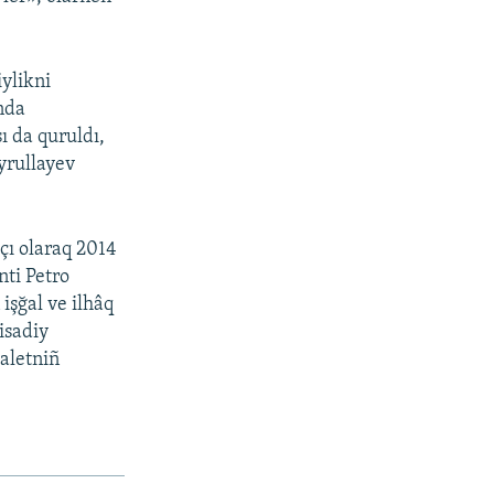
iylikni
ında
ı da quruldı,
yrullayev
çı olaraq 2014
nti Petro
işğal ve ilhâq
isadiy
daletniñ