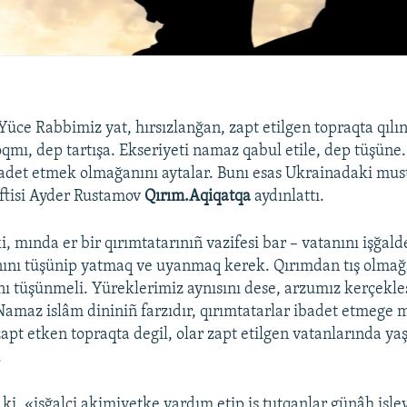
 Yüce Rabbimiz yat, hırsızlanğan, zapt etilgen topraqta qıl
qmı, dep tartışa. Ekseriyeti namaz qabul etile, dep tüşün
badet etmek olmağanını aytalar. Bunı esas Ukrainadaki mu
ftisi Ayder Rustamov
Qırım.Aqiqatqa
aydınlattı.
i, mında er bir qırımtatarınıñ vazifesi bar – vatanını işğal
nını tüşünip yatmaq ve uyanmaq kerek. Qırımdan tış olma
nı tüşünmeli. Yüreklerimiz aynısını dese, arzumız kerçekleş
 Namaz islâm dininiñ farzıdır, qırımtatarlar ibadet etmege 
apt etken topraqta degil, olar zapt etilgen vatanlarında ya
.
 ki, «işğalci akimiyetke yardım etip iş tutqanlar günâh işle