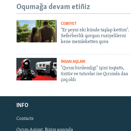
Oqumağa devam etiñiz
CEMİYET
"Er şeyni eki künde taşlap kettim".
Seferberlik qorqusı rusiyelilerni
kene memleketten quva
İNSAN AQLARI
"Qırım birdemligi" işini toqtattı,
tintüv ve tutuvlar ise Qırımda daa
çoq oldı
Русский
INFO
Українською
Contacts
QOŞULIÑIZ!
Qırım.Aqiqat. Bizim aqqında