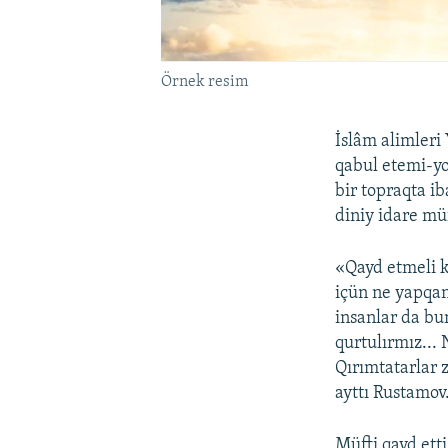
Örnek resim
İslâm alimleri
qabul etemi-yo
bir topraqta i
diniy idare mü
«Qayd etmeli k
içün ne yapqa
insanlar da bu
qurtulırmız...
Qırımtatarlar z
ayttı Rustamov
Müfti qayd etti