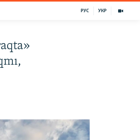
РУС
УКР
raqta»
qmı,