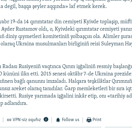
a degil, başqa şeyler aqqında» laf etmek kerek.
yabr 19-da 14 qırımtatar din cemiyeti Kyivde toplaşіp, müft
i Ayder Rustamov oldı, o, Kyivdeki qırımtatar cemiyeti yan
 diniy qıymetleri komitetiniñ yolbaşçısı ola. Alimler şuras
ı olaraq Ukraina musulmanları birliginiñ reisi Suleyman Ha
 Radası Rusiyeniñ vaqtınca Qırım işğaliniñ resmiy başlanğı
0 kününi ilân etti. 2015 senesi oktâbr 7-de Ukraina prezide
ñnen bağlı qanunnı imzaladı. Halqara teşkilâtlar Qırımnıñ 
nsız areket olaraq tanıdılar. Ğarp memleketleri bir sıra iqt
kirsetti. Rusiye yarımada işğalini inkâr etip, onı «tarihiy a
p adlandıra.
VPN-siz oquñız
Follow us
Print