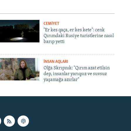
CEMİYET
"Er kes qaça, er kes kete": cenk
Qırımdaki Rusiye turistlerine nasıl
barıp yetti
İNSAN AQLARI
Olğa Skrıpnık: "Qırım azat etilsin
dep, insanlar yarıqsız ve suvsuz
yaşamağa azırlar"