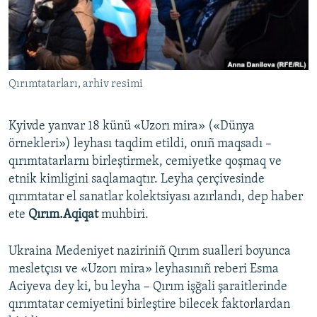
Русский
Українською
Qırımtatarları, arhiv resimi
QOŞULIÑIZ!
Kyivde yanvar 18 künü «Uzorı mira» («Dünya
örnekleri») leyhası taqdim etildi, onıñ maqsadı –
RFE/RS bütün saytları
qırımtatarlarnı birleştirmek, cemiyetke qoşmaq ve
etnik kimligini saqlamaqtır. Leyha çerçivesinde
qırımtatar el sanatlar kolektsiyası azırlandı, dep haber
ete
Qırım.Aqiqat
muhbiri.
Ukraina Medeniyet naziriniñ Qırım sualleri boyunca
mesletçısı ve «Uzorı mira» leyhasınıñ reberi Esma
Aciyeva dey ki, bu leyha – Qırım işğali şaraitlerinde
qırımtatar cemiyetini birleştire bilecek faktorlardan