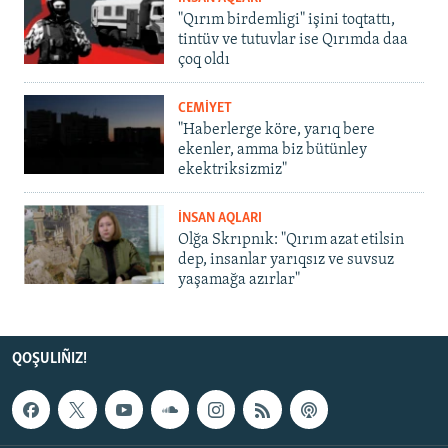
"Qırım birdemligi" işini toqtattı,
tintüv ve tutuvlar ise Qırımda daa
çoq oldı
CEMİYET
"Haberlerge köre, yarıq bere
ekenler, amma biz bütünley
ekektriksizmiz"
İNSAN AQLARI
Olğa Skrıpnık: "Qırım azat etilsin
dep, insanlar yarıqsız ve suvsuz
yaşamağa azırlar"
QOŞULIÑIZ!