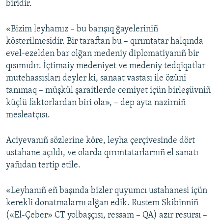
biridir.
«Bizim leyhamız – bu barışıq ğayeleriniñ
kösterilmesidir. Bir taraftan bu – qırımtatar halqında
evel-ezelden bar olğan medeniy diplomatiyanıñ bir
qısımıdır. İçtimaiy medeniyet ve medeniy tedqiqatlar
mutehassısları deyler ki, sanaat vastası ile özüni
tanımaq – müşkül şaraitlerde cemiyet içün birleşüvniñ
küçlü faktorlardan biri ola», – dep ayta nazirniñ
mesleatçısı.
Aciyevanıñ sözlerine köre, leyha çerçivesinde dört
ustahane açıldı, ve olarda qırımtatarlarnıñ el sanatı
yañıdan tertip etile.
«Leyhanıñ eñ başında bizler quyumcı ustahanesi içün
kerekli donatmalarnı alğan edik. Rustem Skibinniñ
(«El-Çeber» CT yolbaşçısı, ressam – QA) azır resursı –