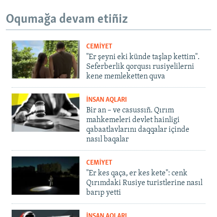
Oqumağa devam etiñiz
CEMİYET
"Er şeyni eki künde taşlap kettim".
Seferberlik qorqusı rusiyelilerni
kene memleketten quva
İNSAN AQLARI
Bir an – ve casussıñ. Qırım
mahkemeleri devlet hainligi
qabaatlavlarını daqqalar içinde
nasıl baqalar
CEMİYET
"Er kes qaça, er kes kete": cenk
Qırımdaki Rusiye turistlerine nasıl
barıp yetti
İNSAN AQLARI