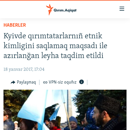
Link
açıqlığı
Esas
HABERLER
mündericege
HABERLER
Kyivde qırımtatarlarnıñ etnik
qaytmaq
SİYASET
Baş
kimligini saqlamaq maqsadı ile
İQTİSADİYAT
navigatsiyağa
azırlanğan leyha taqdim etildi
qaytmaq
CEMİYET
Qıdıruvğa
18 yanvar 2017, 17:04
MEDENİYET
qaytmaq
Paylaşmaq
VPN-siz oquñız
İNSAN AQLARI
VİDEO
SÜRET
BLOGLAR
FİKİR