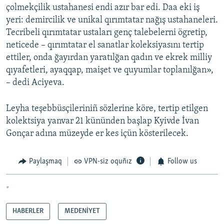
çolmekçilik ustahanesi endi azır bar edi. Daa eki iş
yeri: demircilik ve unikal qırımtatar nağış ustahaneleri.
Tecribeli qırımtatar ustaları genç talebelerni ögretip,
neticede – qırımtatar el sanatlar koleksiyasını tertip
ettiler, onda ğayırdan yaratılğan qadın ve ekrek milliy
qıyafetleri, ayaqqap, maişet ve quyumlar toplanılğan»,
– dedi Aciyeva.
Leyha teşebbüsçileriniñ sözlerine köre, tertip etilgen
kolektsiya yanvar 21 kününden başlap Kyivde İvan
Gonçar adına müzeyde er kes içün kösterilecek.
Paylaşmaq
VPN-siz oquñız
Follow us
*
HABERLER
MEDENİYET