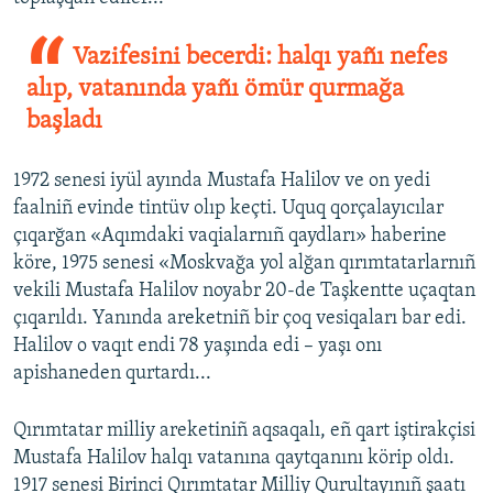
Vazifesini becerdi: halqı yañı nefes
alıp, vatanında yañı ömür qurmağa
başladı
1972 senesi iyül ayında Mustafa Halilov ve on yedi
faalniñ evinde tintüv olıp keçti. Uquq qorçalayıcılar
çıqarğan «Aqımdaki vaqialarnıñ qaydları» haberine
köre, 1975 senesi «Moskvağa yol alğan qırımtatarlarnıñ
vekili Mustafa Halilov noyabr 20-de Taşkentte uçaqtan
çıqarıldı. Yanında areketniñ bir çoq vesiqaları bar edi.
Halilov o vaqıt endi 78 yaşında edi – yaşı onı
apishaneden qurtardı...
Qırımtatar milliy areketiniñ aqsaqalı, eñ qart iştirakçisi
Mustafa Halilov halqı vatanına qaytqanını körip oldı.
1917 senesi Birinci Qırımtatar Milliy Qurultayınıñ şaatı