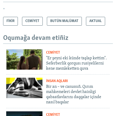
*
FİKİR
CEMİYET
BUTÜN MALÜMAT
AKTUAL
Oqumağa devam etiñiz
CEMİYET
"Er şeyni eki künde taşlap kettim".
Seferberlik qorqusı rusiyelilerni
kene memleketten quva
İNSAN AQLARI
Bir an – ve casussıñ. Qırım
mahkemeleri devlet hainligi
qabaatlavlarını daqqalar içinde
nasıl baqalar
CEMİYET