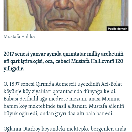
Русский
Українською
QOŞULIÑIZ!
Mustafa Halilov
2017 senesi yanvar ayında qırımtatar milliy areketniñ
eñ qart iştirakçisi, oca, cebeci Mustafa Halilovnıñ 120
RFE/RS bütün saytları
yıllığıdır.
O, 1897 senesi Qırımda Aqmescit uyezdiniñ Aci-Bolat
köyünje köy ziyalıları qorantasında dünyağa keldi.
Babası Seithalil ağa medrese mezunı, anası Momine
hanım köy mektebinde tasil alğandır. Mustafa aileniñ
büyük oğlu edi, ondan ğayrı daa altı bala bar edi.
Oğlannı Otarköy köyündeki mektepke bergenler, anda