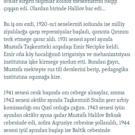
ocalar kirgen taqımlar kolhoz meskenlerini baqıp
çıqqan edi. Olardan birinde Halilov bar edi…
Bu iş onı ezdi, 1920-nci senelerniñ soñunda ise milliy
ziyalılarğa qarşı repressiyalar başladı, qoranta Qırımnı
terk etmege qarar aldı. 1931 senesi aprel ayında
Mustafa Taşkentteki arqadaşı Emir Necipke keldi.
Emir oña köy hocalığınıñ irrigatsiya ve mehanizatsiyası
institutına işke kirmege yardım etti. Bundan ğayrı,
Mustafa mektepte rus tili derslerini berip, pedagogika
institutına oqumağa kire.
1941 senesi cenk başında onı cebege almaylar, amma
1942 senesi oktâbr ayında Taşkentniñ Stalin şeer arbiy
komissarlığı onı Qızıl orduğa çağıra. 1943 senesi iyün
ayından oktâbr ayına qadar Mustafa Halilov Brânsk
cebesinde edi, soñra Aqrusiye cebesine yollanıldı, 1944
senesi iyül ayından başlap ise Baltik cebesinde