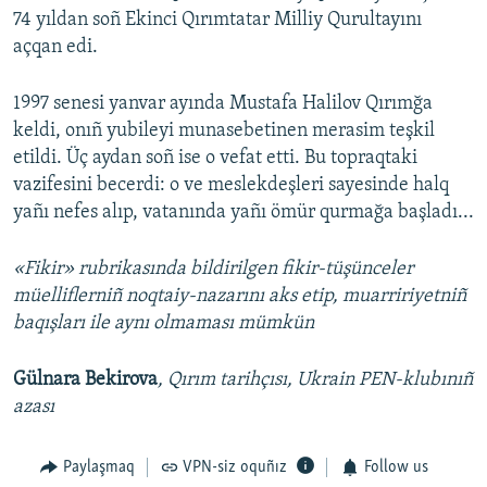
74 yıldan soñ Ekinci Qırımtatar Milliy Qurultayını
açqan edi.
1997 senesi yanvar ayında Mustafa Halilov Qırımğa
keldi, onıñ yubileyi munasebetinen merasim teşkil
etildi. Üç aydan soñ ise o vefat etti. Bu topraqtaki
vazifesini becerdi: o ve meslekdeşleri sayesinde halq
yañı nefes alıp, vatanında yañı ömür qurmağa başladı...
«Fikir» rubrikasında bildirilgen fikir-tüşünceler
müelliflerniñ noqtaiy-nazarını aks etip, muarririyetniñ
baqışları ile aynı olmaması mümkün
Gülnara Bekirova
, Qırım tarihçısı, Ukrain PEN-klubınıñ
azası
Paylaşmaq
VPN-siz oquñız
Follow us