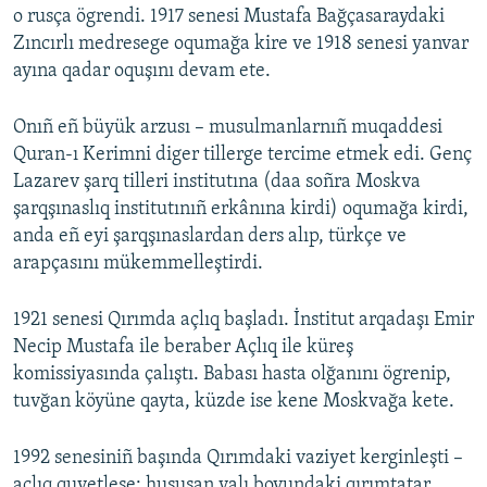
o rusça ögrendi. 1917 senesi Mustafa Bağçasaraydaki
Zıncırlı medresege oqumağa kire ve 1918 senesi yanvar
ayına qadar oquşını devam ete.
Onıñ eñ büyük arzusı – musulmanlarnıñ muqaddesi
Quran-ı Kerimni diger tillerge tercime etmek edi. Genç
Lazarev şarq tilleri institutına (daa soñra Moskva
şarqşınaslıq institutınıñ erkânına kirdi) oqumağa kirdi,
anda eñ eyi şarqşınaslardan ders alıp, türkçe ve
arapçasını mükemmelleştirdi.
1921 senesi Qırımda açlıq başladı. İnstitut arqadaşı Emir
Necip Mustafa ile beraber Açlıq ile küreş
komissiyasında çalıştı. Babası hasta olğanını ögrenip,
tuvğan köyüne qayta, küzde ise kene Moskvağa kete.
1992 senesiniñ başında Qırımdaki vaziyet kerginleşti –
açlıq quvetleşe; hususan yalı boyundaki qırımtatar