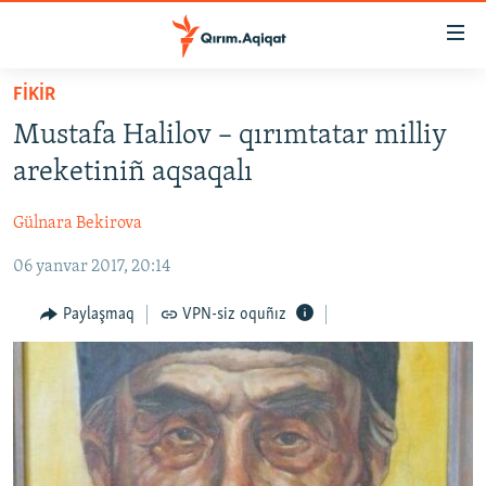
Link
açıqlığı
Esas
FİKİR
mündericege
HABERLER
Mustafa Halilov – qırımtatar milliy
qaytmaq
SİYASET
Baş
areketiniñ aqsaqalı
İQTİSADİYAT
navigatsiyağa
qaytmaq
Gülnara Bekirova
CEMİYET
Qıdıruvğa
06 yanvar 2017, 20:14
MEDENİYET
qaytmaq
İNSAN AQLARI
Paylaşmaq
VPN-siz oquñız
VİDEO
SÜRET
BLOGLAR
FİKİR