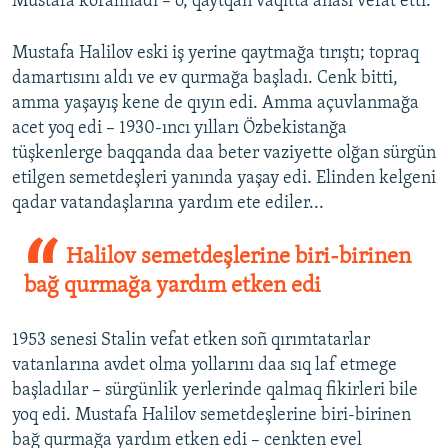
Mustafa köralmadı – o, qaytqan vaqıtta anası vefat etti.
Mustafa Halilov eski iş yerine qaytmağa tırıştı; topraq
damartısını aldı ve ev qurmağa başladı. Cenk bitti,
amma yaşayış kene de qıyın edi. Amma açuvlanmağa
acet yoq edi – 1930-ıncı yılları Özbekistanğa
tüşkenlerge baqqanda daa beter vaziyette olğan sürgün
etilgen semetdeşleri yanında yaşay edi. Elinden kelgeni
qadar vatandaşlarına yardım ete ediler...
Halilov semetdeşlerine biri-birinen
bağ qurmağa yardım etken edi
1953 senesi Stalin vefat etken soñ qırımtatarlar
vatanlarına avdet olma yollarını daa sıq laf etmege
başladılar – sürgünlik yerlerinde qalmaq fikirleri bile
yoq edi. Mustafa Halilov semetdeşlerine biri-birinen
bağ qurmağa yardım etken edi – cenkten evel