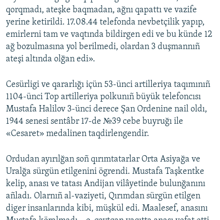
qorqmadı, ateşke baqmadan, ağnı qapattı ve vazife
yerine ketirildi. 17.08.44 telefonda nevbetçilik yapıp,
emirlerni tam ve vaqtında bildirgen edi ve bu künde 12
ağ bozulmasına yol berilmedi, olardan 3 duşmannıñ
ateşi altında olğan edi».
Cesürligi ve qararlığı içün 53-ünci artilleriya taqımınıñ
1104-ünci Top artilleriya polkunıñ büyük telefoncısı
Mustafa Halilov 3-ünci derece Şan Ordenine nail oldı,
1944 senesi sentâbr 17-de №39 cebe buyruğı ile
«Cesaret» medalinen taqdirlengendir.
Ordudan ayırılğan soñ qırımtatarlar Orta Asiyağa ve
Uralğa sürgün etilgenini ögrendi. Mustafa Taşkentke
kelip, anası ve tatası Andijan vilâyetinde bulunğanını
añladı. Olarnıñ al-vaziyeti, Qırımdan sürgün etilgen
diger insanlarında kibi, müşkül edi. Maalesef, anasını