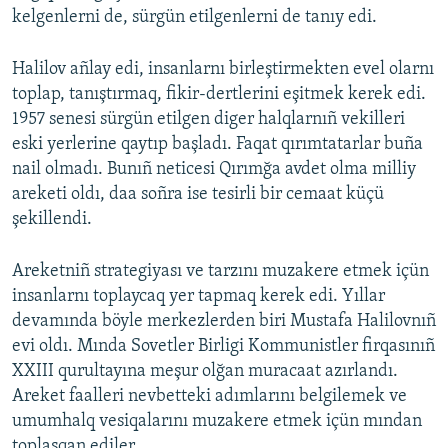
kelgenlerni de, sürgün etilgenlerni de tanıy edi.
Halilov añlay edi, insanlarnı birleştirmekten evel olarnı
toplap, tanıştırmaq, fikir-dertlerini eşitmek kerek edi.
1957 senesi sürgün etilgen diger halqlarnıñ vekilleri
eski yerlerine qaytıp başladı. Faqat qırımtatarlar buña
nail olmadı. Bunıñ neticesi Qırımğa avdet olma milliy
areketi oldı, daa soñra ise tesirli bir cemaat küçü
şekillendi.
Areketniñ strategiyası ve tarzını muzakere etmek içün
insanlarnı toplaycaq yer tapmaq kerek edi. Yıllar
devamında böyle merkezlerden biri Mustafa Halilovnıñ
evi oldı. Mında Sovetler Birligi Kommunistler firqasınıñ
XXIII qurultayına meşur olğan muracaat azırlandı.
Areket faalleri nevbetteki adımlarını belgilemek ve
umumhalq vesiqalarını muzakere etmek içün mından
toplaşqan ediler...