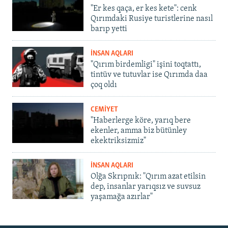
"Er kes qaça, er kes kete": cenk
Qırımdaki Rusiye turistlerine nasıl
barıp yetti
İNSAN AQLARI
"Qırım birdemligi" işini toqtattı,
tintüv ve tutuvlar ise Qırımda daa
çoq oldı
CEMİYET
"Haberlerge köre, yarıq bere
ekenler, amma biz bütünley
ekektriksizmiz"
İNSAN AQLARI
Olğa Skrıpnık: "Qırım azat etilsin
dep, insanlar yarıqsız ve suvsuz
yaşamağa azırlar"