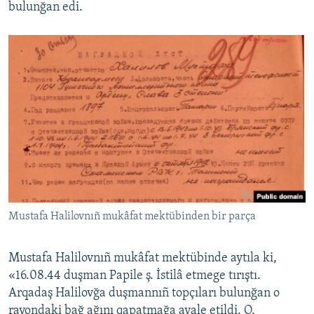
bulunğan edi.
Mustafa Halilovnıñ mukâfat mektübinden bir parça
Mustafa Halilovnıñ mukâfat mektübinde aytıla ki,
«16.08.44 duşman Papile ş. İstilâ etmege tırıştı.
Arqadaş Halilovğa duşmannıñ topçıları bulunğan o
rayondaki bağ ağını qapatmağa avale etildi. O,