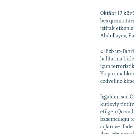
Oktâbr 12 künü
beş qırımtatar
iştirak etkenl
Abdullayev, E
«Hizb ut-Tahri
halifatına bir
içün terroristi
Yuqarı mahkeme
cedveline kirse
İşğalden soñ Q
kütleviy tintüv
etilgen Qırımd
basqıncılıqnı 
aqları ve ifade