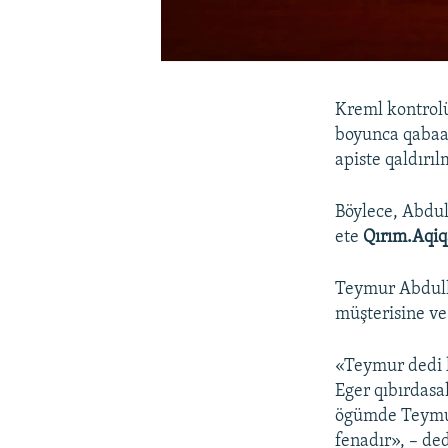
Kreml kontrol
boyunca qabaat
apiste qaldırı
Böylece, Abdul
ete
Qırım.Aqiq
Teymur Abdull
müşterisine ve 
«Teymur dedi k
Eger qıbırdasa
ögümde Teymur
fenadır», – de