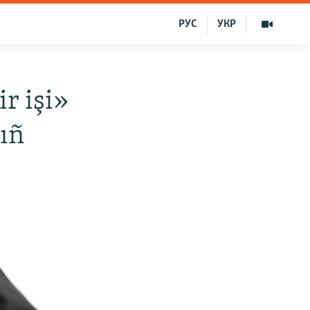
РУС
УКР
r işi»
ıñ