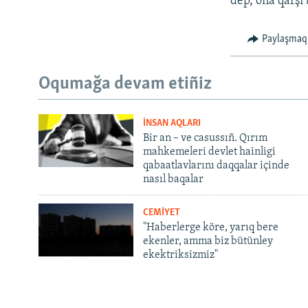
dep, oña qarşı 
Paylaşmaq
Oqumağa devam etiñiz
İNSAN AQLARI
Bir an – ve casussıñ. Qırım
mahkemeleri devlet hainligi
qabaatlavlarını daqqalar içinde
nasıl baqalar
CEMİYET
"Haberlerge köre, yarıq bere
ekenler, amma biz bütünley
ekektriksizmiz"