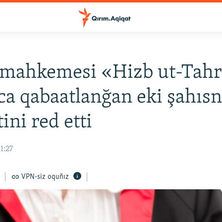
mahkemesi «Hizb ut-Tahri
a qabaatlanğan eki şahısn
ini red etti
1:27
VPN-siz oquñız