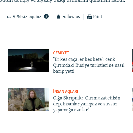
bütün uquqiy ve siyasiy basqı usullarını qullansın istedi.
VPN-siz oquñız
Follow us
Print
CEMİYET
"Er kes qaça, er kes kete": cenk
Qırımdaki Rusiye turistlerine nasıl
barıp yetti
İNSAN AQLARI
Olğa Skrıpnık: "Qırım azat etilsin
dep, insanlar yarıqsız ve suvsuz
yaşamağa azırlar"