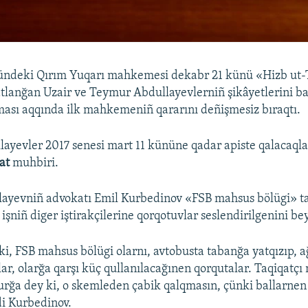
ündeki Qırım Yuqarı mahkemesi dekabr 21 künü «Hizb ut-T
lanğan Uzair ve Teymur Abdullayevlerniñ şikâyetlerini baq
lması aqqında ilk mahkemeniñ qararını deñişmesiz bıraqtı.
layevler 2017 senesi mart 11 kününe qadar apiste qalacaqla
at
muhbiri.
ayevniñ advokatı Emil Kurbedinov «FSB mahsus bölügi» ta
işniñ diger iştirakçilerine qorqotuvlar seslendirilgenini bey
i, FSB mahsus bölügi olarnı, avtobusta tabanğa yatqızıp, ağ
lar, olarğa qarşı küç qullanılacağınen qorqutalar. Taqiqatç
ğa dey ki, o skemleden çabik qalqmasın, çünki ballarnen
di Kurbedinov.