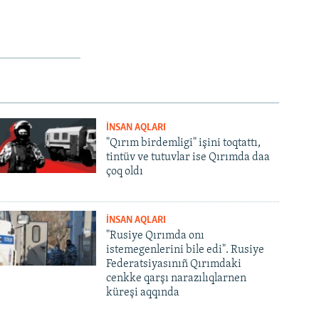
İNSAN AQLARI
"Qırım birdemligi" işini toqtattı,
tintüv ve tutuvlar ise Qırımda daa
çoq oldı
İNSAN AQLARI
"Rusiye Qırımda onı
istemegenlerini bile edi". Rusiye
Federatsiyasınıñ Qırımdaki
cenkke qarşı narazılıqlarnen
küreşi aqqında