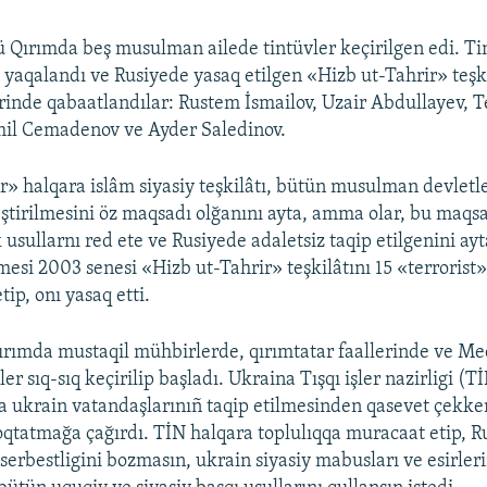
 Qırımda beş musulman ailede tintüvler keçirilgen edi. Ti
ı yaqalandı ve Rusiyede yasaq etilgen «Hizb ut-Tahrir» teşk
erinde qabaatlandılar: Rustem İsmailov, Uzair Abdullayev,
mil Cemadenov ve Ayder Saledinov.
r» halqara islâm siyasiy teşkilâtı, bütün musulman devletl
leştirilmesini öz maqsadı olğanını ayta, amma olar, bu maqs
k usullarnı red ete ve Rusiyede adaletsiz taqip etilgenini ay
si 2003 senesi «Hizb ut-Tahrir» teşkilâtını 15 «terrorist
tip, onı yasaq etti.
ırımda mustaqil mühbirlerde, qırımtatar faallerinde ve Mec
ler sıq-sıq keçirilip başladı. Ukraina Tışqı işler nazirligi (Tİ
a ukrain vatandaşlarınıñ taqip etilmesinden qasevet çekken
toqtatmağa çağırdı. TİN halqara toplulıqqa muracaat etip, R
 serbestligini bozmasın, ukrain siyasiy mabusları ve esirleri