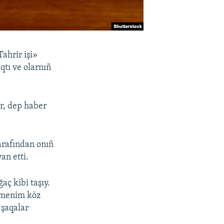
ahrir işi»
tı ve olarnıñ
r, dep haber
rafından onıñ
an etti.
aç kibi taşıy.
ı menim köz
 şaqalar