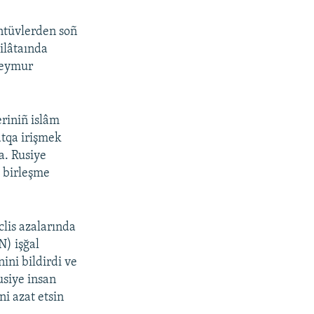
ntüvlerden soñ
ilâtaında
 Teymur
eriniñ islâm
atqa irişmek
ta. Rusiye
» birleşme
lis azalarında
N) işğal
ini bildirdi ve
usiye insan
ni azat etsin