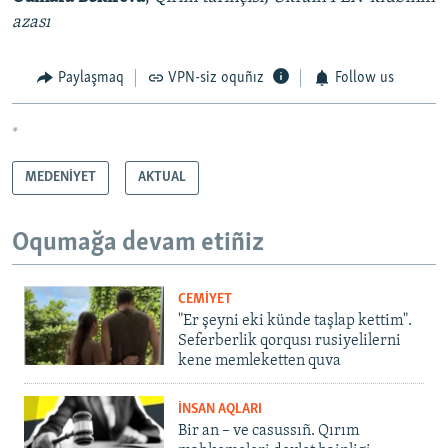
azası
Paylaşmaq
VPN-siz oquñız
Follow us
*
MEDENİYET
AKTUAL
Oqumağa devam etiñiz
CEMİYET
"Er şeyni eki künde taşlap kettim".
Seferberlik qorqusı rusiyelilerni
kene memleketten quva
İNSAN AQLARI
Bir an – ve casussıñ. Qırım