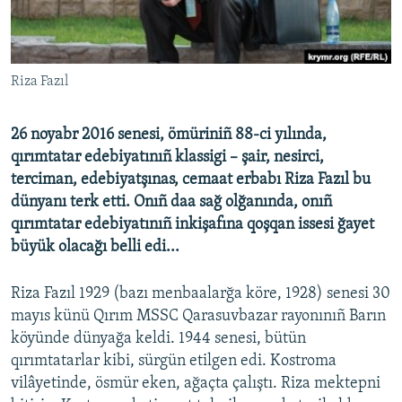
Русский
Українською
Riza Fazıl
QOŞULIÑIZ!
26 noyabr 2016 senesi, ömüriniñ 88-ci yılında,
qırımtatar edebiyatınıñ klassigi – şair, nesirci,
terciman, edebiyatşınas, cemaat erbabı Riza Fazıl bu
RFE/RS bütün saytları
dünyanı terk etti. Onıñ daa sağ olğanında, onıñ
qırımtatar edebiyatınıñ inkişafına qoşqan issesi ğayet
büyük olacağı belli edi...
Riza Fazıl 1929 (bazı menbaalarğa köre, 1928) senesi 30
mayıs künü Qırım MSSC Qarasuvbazar rayonınıñ Barın
köyünde dünyağa keldi. 1944 senesi, bütün
qırımtatarlar kibi, sürgün etilgen edi. Kostroma
vilâyetinde, ösmür eken, ağaçta çalıştı. Riza mektepni