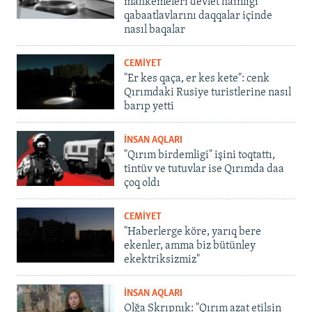
mahkemeleri devlet hainligi
qabaatlavlarını daqqalar içinde
nasıl baqalar
CEMİYET
"Er kes qaça, er kes kete": cenk
Qırımdaki Rusiye turistlerine nasıl
barıp yetti
İNSAN AQLARI
"Qırım birdemligi" işini toqtattı,
tintüv ve tutuvlar ise Qırımda daa
çoq oldı
CEMİYET
"Haberlerge köre, yarıq bere
ekenler, amma biz bütünley
ekektriksizmiz"
İNSAN AQLARI
Olğa Skrıpnık: "Qırım azat etilsin