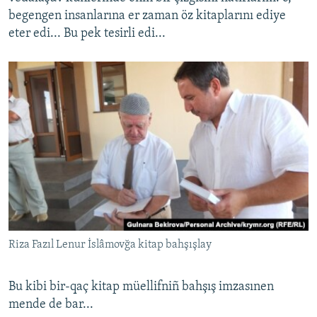
begengen insanlarına er zaman öz kitaplarını ediye
eter edi... Bu pek tesirli edi...
Riza Fazıl Lenur İslâmovğa kitap bahşışlay
Bu kibi bir-qaç kitap müellifniñ bahşış imzasınen
mende de bar...