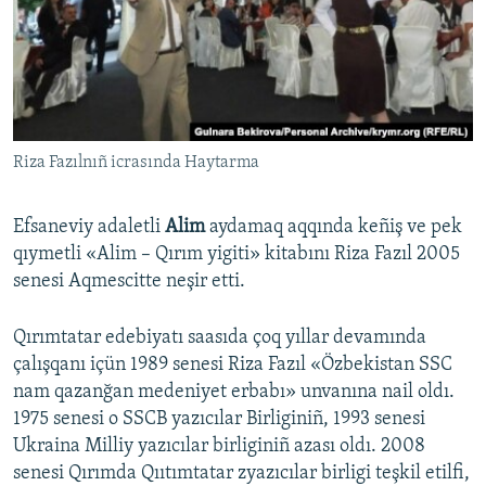
Riza Fazılnıñ icrasında Haytarma
Efsaneviy adaletli
Alim
aydamaq aqqında keñiş ve pek
qıymetli «Alim – Qırım yigiti» kitabını Riza Fazıl 2005
senesi Aqmescitte neşir etti.
Qırımtatar edebiyatı saasıda çoq yıllar devamında
çalışqanı içün 1989 senesi Riza Fazıl «Özbekistan SSC
nam qazanğan medeniyet erbabı» unvanına nail oldı.
1975 senesi o SSCB yazıcılar Birliginiñ, 1993 senesi
Ukraina Milliy yazıcılar birliginiñ azası oldı. 2008
senesi Qırımda Qııtımtatar zyazıcılar birligi teşkil etilfi,