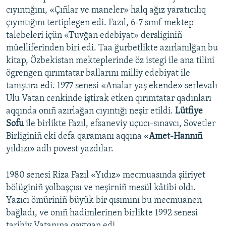
cıyıntığını, «Çıñlar ve maneler» halq ağız yaratıcılıq
çıyıntığını tertiplegen edi. Fazıl, 6-7 sınıf mektep
talebeleri içün «Tuvğan edebiyat» dersliginiñ
müelliferinden biri edi. Taa ğurbetlikte azırlanılğan bu
kitap, Özbekistan mekteplerinde öz istegi ile ana tilini
ögrengen qırımtatar ballarını milliy edebiyat ile
tanıştıra edi. 1977 senesi «Analar yaş ekende» serlevalı
Ulu Vatan cenkinde iştirak etken qırımtatar qadınları
aqqında onıñ azırlağan cıyıntığı neşir etildi.
Lütfiye
Sofu
ile birlikte Fazıl, efsaneviy uçucı-sınavcı, Sovetler
Birliginiñ eki defa qaramanı aqqına «
Amet-Hannıñ
yıldızı» adlı povest yazdılar.
1980 senesi Riza Fazıl «Yıdız» mecmuasında şiiriyet
bölüginiñ yolbaşçısı ve neşirniñ mesül kâtibi oldı.
Yazıcı ömüriniñ büyük bir qısımını bu mecmuanen
bağladı, ve onıñ hadimlerinen birlikte 1992 senesi
tarihiy Vatanına qaytqan edi...