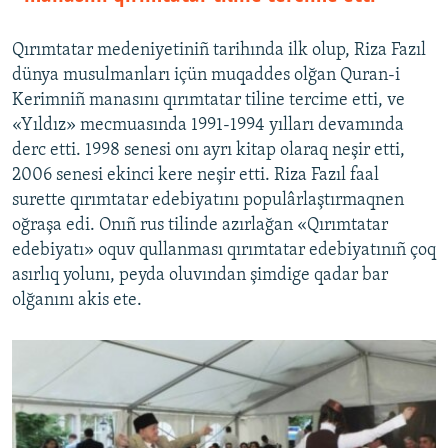
Qırımtatar medeniyetiniñ tarihında ilk olup, Riza Fazıl
dünya musulmanları içün muqaddes olğan Quran-i
Kerimniñ manasını qırımtatar tiline tercime etti, ve
«Yıldız» mecmuasında 1991-1994 yılları devamında
derc etti. 1998 senesi onı ayrı kitap olaraq neşir etti,
2006 senesi ekinci kere neşir etti. Riza Fazıl faal
surette qırımtatar edebiyatını populârlaştırmaqnen
oğraşa edi. Onıñ rus tilinde azırlağan «Qırımtatar
edebiyatı» oquv qullanması qırımtatar edebiyatınıñ çoq
asırlıq yolunı, peyda oluvından şimdige qadar bar
olğanını akis ete.