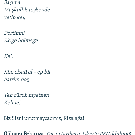
Başıma
Müşküllik tüşkende
yetip kel,
Dertimni
Ekige bölmege.
Kel.
Kim olsañ ol – ep bir
hatrim hoş,
Tek çürük niyetnen
Kelme!
Biz Sizni unutmaycaqmız, Riza ağa!
Gülnara Bekirova
,
Qırım tarihçısı, Ukrain PEN-klubınıñ