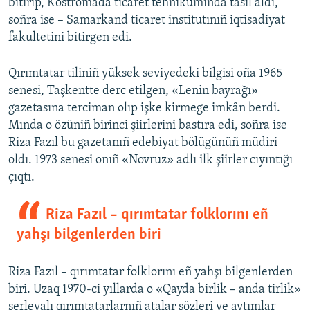
bitirip, Kostromada ticaret tehnikumında tasil aldı,
soñra ise – Samarkand ticaret institutınıñ iqtisadiyat
fakultetini bitirgen edi.
Qırımtatar tiliniñ yüksek seviyedeki bilgisi oña 1965
senesi, Taşkentte derc etilgen, «Lenin bayrağı»
gazetasına terciman olıp işke kirmege imkân berdi.
Mında o özüniñ birinci şiirlerini bastıra edi, soñra ise
Riza Fazıl bu gazetanıñ edebiyat bölügünüñ müdiri
oldı. 1973 senesi onıñ «Novruz» adlı ilk şiirler cıyıntığı
çıqtı.
Riza Fazıl – qırımtatar folklorını eñ
yahşı bilgenlerden biri
Riza Fazıl – qırımtatar folklorını eñ yahşı bilgenlerden
biri. Uzaq 1970-ci yıllarda o «Qayda birlik – anda tirlik»
serlevalı qırımtatarlarnıñ atalar sözleri ve aytımlar