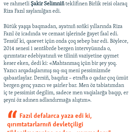
ve rahmetli
Şakir Selimniñ
teklifinen Birlik reisi olaraq
Riza Fazıl saylanılğan edi.
Bütük yaşqa baqmadan, ayatnıñ soñki yıllarında Riza
Fazıl öz icadında ve cemaat işlerinde ğayet faal edi.
Tessüf ki, qasevet içün onda çoq sebep bar edi. Böylece,
2014 senesi 1 sentâbrde bergen intervyüsında o,
qırımtatar edebiyatınıñ ve tiliniñ vaziyetine qıymet
keser eken, dedi ki: «Mahtanmaq içün bir şey yoq.
Yazıcı arqadaşlarımış sıq-sıq meni pessimizmde
qabaatlaylar. Dersiñ, baqıñız – etrafta o qadar çoq ümüt
bergen genç yazıcı ve şairler bar. Men öz tabiatımdan
iç te pessimist degilim, sadece men vaqialarğa baqıp, er
şeyni öz adınen adlandırmağa alıştım».
Fazıl defalarca yaza edi ki,
qırımtatarlarnıñ devletçiligi