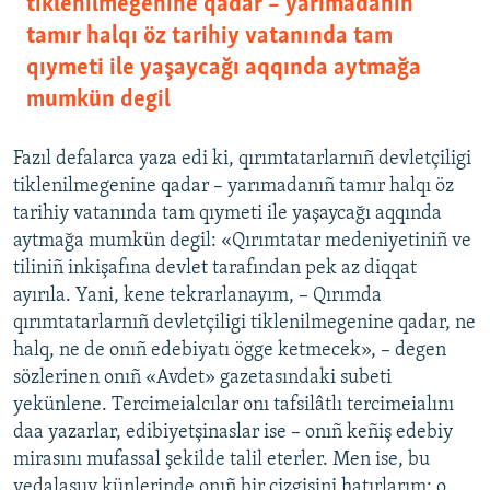
tiklenilmegenine qadar – yarımadanıñ
tamır halqı öz tarihiy vatanında tam
qıymeti ile yaşaycağı aqqında aytmağa
mumkün degil
Fazıl defalarca yaza edi ki, qırımtatarlarnıñ devletçiligi
tiklenilmegenine qadar – yarımadanıñ tamır halqı öz
tarihiy vatanında tam qıymeti ile yaşaycağı aqqında
aytmağa mumkün degil: «Qırımtatar medeniyetiniñ ve
tiliniñ inkişafına devlet tarafından pek az diqqat
ayırıla. Yani, kene tekrarlanayım, – Qırımda
qırımtatarlarnıñ devletçiligi tiklenilmegenine qadar, ne
halq, ne de onıñ edebiyatı ögge ketmecek», – degen
sözlerinen onıñ «Avdet» gazetasındaki subeti
yekünlene. Tercimeialcılar onı tafsilâtlı tercimeialını
daa yazarlar, edibiyetşinaslar ise – onıñ keñiş edebiy
mirasını mufassal şekilde talil eterler. Men ise, bu
vedalaşuv künlerinde onıñ bir çizgisini hatırlarım: o,