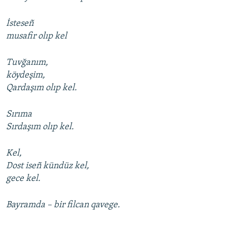
İsteseñ
musafir olıp kel
Tuvğanım,
köydeşim,
Qardaşım olıp kel.
Sırıma
Sırdaşım olıp kel.
Kel,
Dost iseñ kündüz kel,
gece kel.
Bayramda – bir filcan qavege.