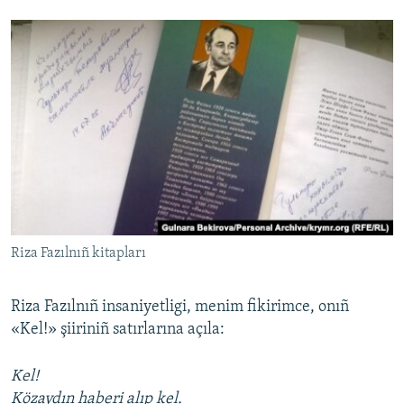
Riza Fazılnıñ kitapları
Riza Fazılnıñ insaniyetligi, menim fikirimce, onıñ
«Kel!» şiiriniñ satırlarına açıla:
Kel!
Közaydın haberi alıp kel.