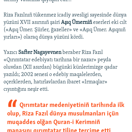
Riza Fazılnıñ tükenmez icadiy avesligi sayesinde dünya
yüzüni XVII asırınıñ şairi
Aşıq Ümerniñ
eserleri eki cılt
(«Aşıq Ümer. Şiirler, ğazeller» ve «Aşıq Ümer. Aşıqnıñ
yırları») olaraq dünya yüzüni kördi.
Yazıcı
Safter Nagayevnen
beraber Riza Fazıl
«Qırımtatar edebiyatı tarihına bir nazar» peyda
oluvdan (XII asırdan) bügünki künlerimizge qadar
yazıldı; 2002 senesi o edebiy maqalelerden,
oçerklerden, hatırlavlardan ibaret «Irmaqlar»
cıyıntığını neşir etti.
Qırımtatar medeniyetiniñ tarihında ilk
olup, Riza Fazıl dünya musulmanları içün
muqaddes olğan Quran-i Kerimniñ
manasını qırımtatar tiline tercime etti