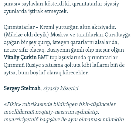
şurası» saylavları kösterdi ki, qırımtatarlar siyasiy
oyunlarda iştirak etmeycek.
Qırımtatarlar – Kreml yutturğan altın aktsiyadır.
(Mücize oldı deyik) Moskva ve tarafdarları Qurultayğa
oşağan bir şey qurıp, istegen qararlarnı alsalar da,
netice sıfır olacaq. Rusiyeniñ ğamlı olıp meşur olğan
Vitaliy Çurkin
BMT toplaşuvlarında qırımtatarlar
Qırımnıñ Rusiye statusına qoltuta kibi laflarnı biñ de
aytsa, bunı boş laf olaraq körecekler.
Sergey Stelmah
,
siyasiy közetici
«Fikir» rubrikasında bildirilgen fikir-tüşünceler
müelliflerniñ noqtaiy-nazarını aydınlatıp,
muarririyetniñ baqışları ile aynı olmaması mümkün