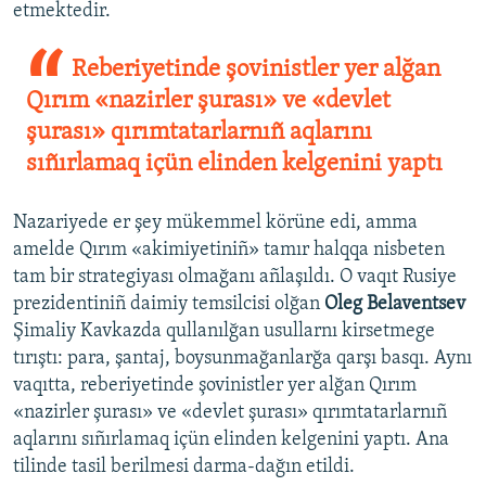
etmektedir.
Reberiyetinde şovinistler yer alğan
Qırım «nazirler şurası» ve «devlet
şurası» qırımtatarlarnıñ aqlarını
sıñırlamaq içün elinden kelgenini yaptı
Nazariyede er şey mükemmel körüne edi, amma
amelde Qırım «akimiyetiniñ» tamır halqqa nisbeten
tam bir strategiyası olmağanı añlaşıldı. O vaqıt Rusiye
prezidentiniñ daimiy temsilcisi olğan
Oleg Belaventsev
Şimaliy Kavkazda qullanılğan usullarnı kirsetmege
tırıştı: para, şantaj, boysunmağanlarğa qarşı basqı. Aynı
vaqıtta, reberiyetinde şovinistler yer alğan Qırım
«nazirler şurası» ve «devlet şurası» qırımtatarlarnıñ
aqlarını sıñırlamaq içün elinden kelgenini yaptı. Ana
tilinde tasil berilmesi darma-dağın etildi.