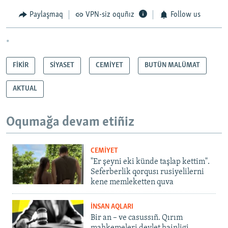
Paylaşmaq
VPN-siz oquñız
Follow us
*
FİKİR
SİYASET
CEMİYET
BUTÜN MALÜMAT
AKTUAL
Oqumağa devam etiñiz
CEMİYET
"Er şeyni eki künde taşlap kettim".
Seferberlik qorqusı rusiyelilerni
kene memleketten quva
İNSAN AQLARI
Bir an – ve casussıñ. Qırım