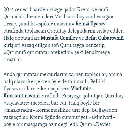
2014 senesi baarden küzge qadar Kreml ve onıñ
Qırımdaki hızmetçileri Meclisni «boysundırmağa»
tırışıp, şimdiki «spiker muavini»
Remzi İlyasov
etrafında toplaşqan Qurultay delegatlarını sıylay ediler.
Halq deputatları
Mustafa Cemilev
ve
Refat Çubarovnıñ
kirişleri yasaq etilgen soñ Qurultayğa benzetip,
«Qırımnıñ qırımtatar areketini» şekillendirmege
tırıştılar.
Anda qırımtatar memurlarını zornen topladılar, amma
halq olarnı kerçekten öyle de tanımadı. Belli ki,
İlyasovnı idare etken «spiker»
Vladimir
Konstantinovnıñ
etrafında Rusiyege qoltutqan Qurultay
«saylavları» meselesi bar edi. Halq böyle bir
«maskaradnı» körmemezlikke urır dep, bu ğayeden
vazgeçtiler. Kreml ögünde cumhuriyet «akimiyeti»
böyle bir masqarağa azır degil edi. Qırım «Devlet