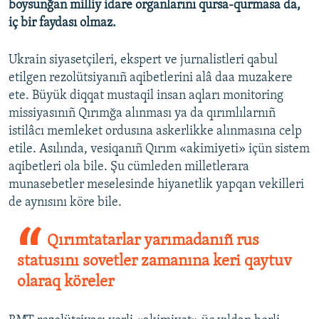
boysunğan milliy idare organlarını qursa-qurmasa da,
iç bir faydası olmaz.
Ukrain siyasetçileri, ekspert ve jurnalistleri qabul
etilgen rezolütsiyanıñ aqibetlerini alâ daa muzakere
ete. Büyük diqqat mustaqil insan aqları monitoring
missiyasınıñ Qırımğa alınması ya da qırımlılarnıñ
istilâcı memleket ordusına askerlikke alınmasına celp
etile. Asılında, vesiqanıñ Qırım «akimiyeti» içün sistem
aqibetleri ola bile. Şu cümleden milletlerara
munasebetler meselesinde hiyanetlik yapqan vekilleri
de aynısını köre bile.
Qırımtatarlar yarımadanıñ rus
statusını sovetler zamanına keri qaytuv
olaraq köreler