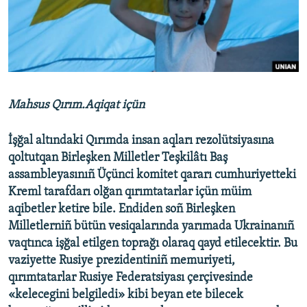
Русский
Українською
QOŞULIÑIZ!
Mahsus Qırım.Aqiqat içün
İşğal altındaki Qırımda insan aqları rezolütsiyasına
RFE/RS bütün saytları
qoltutqan Birleşken Milletler Teşkilâtı Baş
assambleyasınıñ Üçünci komitet qararı cumhuriyetteki
Kreml tarafdarı olğan qırımtatarlar içün müim
aqibetler ketire bile. Endiden soñ Birleşken
Milletlerniñ bütün vesiqalarında yarımada Ukrainanıñ
vaqtınca işğal etilgen toprağı olaraq qayd etilecektir. Bu
vaziyette Rusiye prezidentiniñ memuriyeti,
qırımtatarlar Rusiye Federatsiyası çerçivesinde
«kelecegini belgiledi» kibi beyan ete bilecek