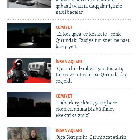
mahkemeleri devlet hainligi
qabaatlavlarını daqqalar içinde
nasıl baqalar
CEMİYET
"Er kes qaça, er kes kete": cenk
Qırımdaki Rusiye turistlerine nasıl
barıp yetti
İNSAN AQLARI
"Qırım birdemligi" işini toqtattı,
tintüv ve tutuvlar ise Qırımda daa
çoq oldı
CEMİYET
"Haberlerge köre, yarıq bere
ekenler, amma biz bütünley
ekektriksizmiz"
İNSAN AQLARI
Olğa Skrıpnık: "Qırım azat etilsin