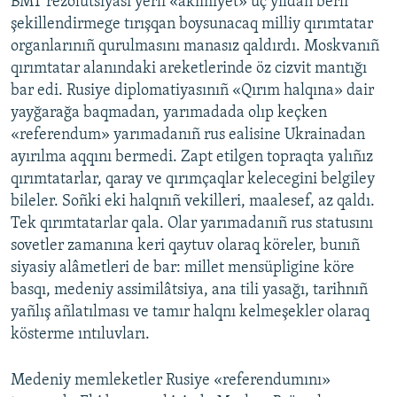
BMT rezolütsiyası yerli «akimiyet» üç yıldan berli
şekillendirmege tırışqan boysunacaq milliy qırımtatar
organlarınıñ qurulmasını manasız qaldırdı. Moskvanıñ
qırımtatar alanındaki areketlerinde öz cizvit mantığı
bar edi. Rusiye diplomatiyasınıñ «Qırım halqına» dair
yayğarağa baqmadan, yarımadada olıp keçken
«referendum» yarımadanıñ rus ealisine Ukrainadan
ayırılma aqqını bermedi. Zapt etilgen topraqta yalıñız
qırımtatarlar, qaray ve qırımçaqlar kelecegini belgiley
bileler. Soñki eki halqnıñ vekilleri, maalesef, az qaldı.
Tek qırımtatarlar qala. Olar yarımadanıñ rus statusını
sovetler zamanına keri qaytuv olaraq köreler, bunıñ
siyasiy alâmetleri de bar: millet mensüpligine köre
basqı, medeniy assimilâtsiya, ana tili yasağı, tarihnıñ
yañlış añlatılması ve tamır halqnı kelmeşekler olaraq
kösterme ıntıluvları.
Medeniy memleketler Rusiye «referendumını»