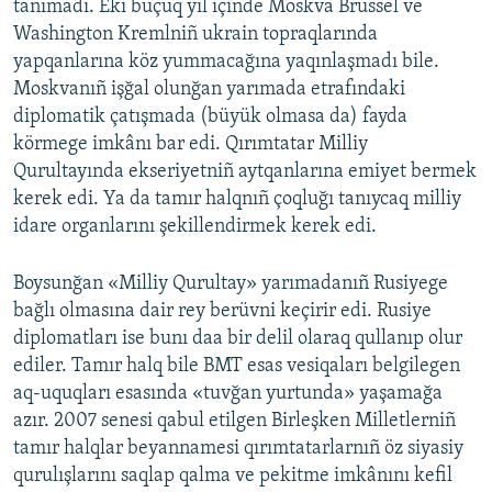
tanımadı. Eki buçuq yıl içinde Moskva Brüssel ve
Washington Kremlniñ ukrain topraqlarında
yapqanlarına köz yummacağına yaqınlaşmadı bile.
Moskvanıñ işğal olunğan yarımada etrafındaki
diplomatik çatışmada (büyük olmasa da) fayda
körmege imkânı bar edi. Qırımtatar Milliy
Qurultayında ekseriyetniñ aytqanlarına emiyet bermek
kerek edi. Ya da tamır halqnıñ çoqluğı tanıycaq milliy
idare organlarını şekillendirmek kerek edi.
Boysunğan «Milliy Qurultay» yarımadanıñ Rusiyege
bağlı olmasına dair rey berüvni keçirir edi. Rusiye
diplomatları ise bunı daa bir delil olaraq qullanıp olur
ediler. Tamır halq bile BMT esas vesiqaları belgilegen
aq-uquqları esasında «tuvğan yurtunda» yaşamağa
azır. 2007 senesi qabul etilgen Birleşken Milletlerniñ
tamır halqlar beyannamesi qırımtatarlarnıñ öz siyasiy
qurulışlarını saqlap qalma ve pekitme imkânını kefil