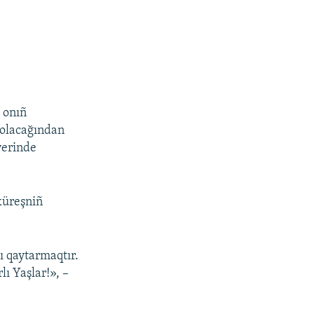
 onıñ
 olacağından
yerinde
küreşniñ
ı qaytarmaqtır.
lı Yaşlar!», –