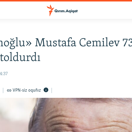
moğlu» Mustafa Cemilev 7
 toldurdı
4:37
VPN-siz oquñız