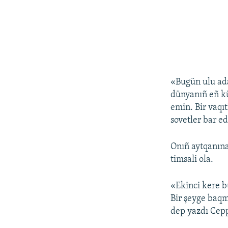
«Bugün ulu ad
dünyanıñ eñ kü
emin. Bir vaqı
sovetler bar e
Onıñ aytqanına
timsali ola.
«Ekinci kere b
Bir şeyge baqma
dep yazdı Cep