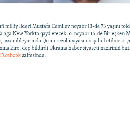
ıñ milliy lideri Mustafa Cemilev noyabr 13-de 73 yaşını tol
 ağa New Yorkta qayd etecek, o, noyabr 15-de Birleşken Mi
aş assambleyasında Qırım rezolütsiyasınıñ qabul etilmesi i
nına kire, dep bildirdi Ukraina haber siyaseti naziriniñ bir
r
Facebook
saifesinde.