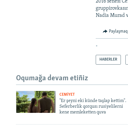
2016 senesi Ce
gruppirovkasın
Nadia Murad v
Paylaşmaq
*
HABERLER
Oqumağa devam etiñiz
CEMİYET
"Er şeyni eki künde taşlap kettim".
Seferberlik qorqusı rusiyelilerni
kene memleketten quva