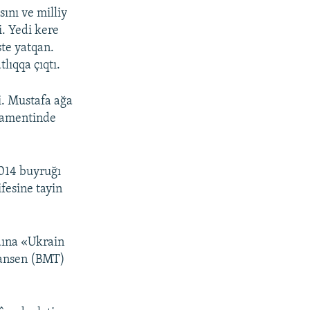
ını ve milliy
i. Yedi kere
ste yatqan.
lıqqa çıqtı.
i. Mustafa ağa
rlamentinde
014 buyruğı
ifesine tayin
dına «Ukrain
Nansen (BMT)