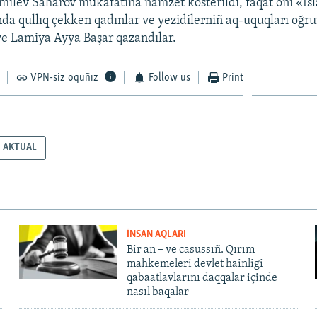
milev Saharov mukâfatına namzet kösterildi, faqat onı «İs
da qullıq çekken qadınlar ve yezidilerniñ aq-uquqları oğ
e Lamiya Ayya Başar qazandılar.
VPN-siz oquñız
Follow us
Print
AKTUAL
İNSAN AQLARI
Bir an – ve casussıñ. Qırım
mahkemeleri devlet hainligi
qabaatlavlarını daqqalar içinde
nasıl baqalar