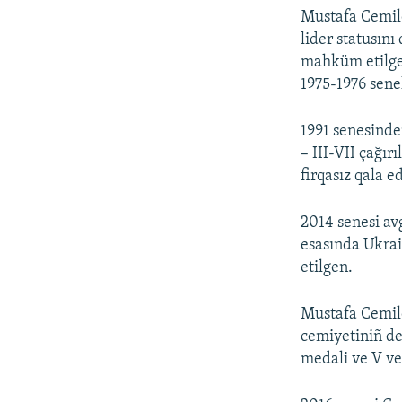
Mustafa Cemile
lider statusını
mahküm etilgen
1975-1976 sene
1991 senesinde
– III-VII çağı
firqasız qala ed
2014 senesi a
esasında Ukrain
etilgen.
Mustafa Cemile
cemiyetiniñ de
medali ve V ve