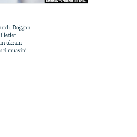
durdı. Doğğan
lletler
çün ukrain
inci muavini