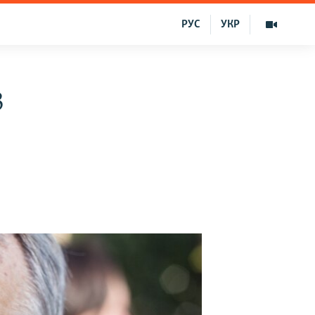
РУС
УКР
3