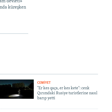
lâm devleti»
runda küreşken
CEMİYET
"Er kes qaça, er kes kete": cenk
Qırımdaki Rusiye turistlerine nasıl
barıp yetti