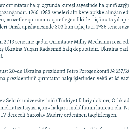
v qırımtatar halqı oğrunda küreşi sayesinde halqınıñ sayğıs
 qazanğandır. 1966-1983 seneleri altı kere apiske alınğan ed
, «sovetler qurumını aqaretlegen fikirleri içün» 15 yıl api
leri Omsk apishanesinde 303 kün açlıq tutı. 1986 senesi azat
n 2013 senesine qadar Qırımtatar Milliy Meclisiniñ reisi ed
rılış Ukraina Yuqarı Radasınıñ halq deputatıdır. Ukraina pa
i.
vgust 20-de Ukraina prezidenti Petro Poroşenkonıñ №657/2
a prezidentiniñ qırımtatar halqı işlerinden vekâletlisi vaz
v Selcuk universitetiniñ (Türkiye) fahriy doktorı, Orlık a
mokratizatsiyası içün» halqara mukâfatnıñ laureatı ola. 
 IV dereceli Yaroslav Mudrıy ordeninen taqdirlengen.