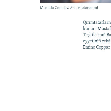
Mustafa Cemilev. Arhiv fotoresimi
Qırımtatarlarn
kününi Mustafa
Teşkilâtınıñ B
eyyetiniñ erkâ
Emine Ceppa