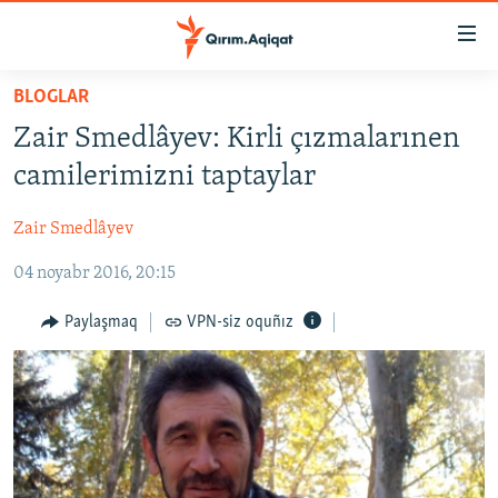
Link
açıqlığı
Esas
BLOGLAR
mündericege
HABERLER
Zair Smedlâyev: Kirli çızmalarınen
qaytmaq
SİYASET
Baş
camilerimizni taptaylar
İQTİSADİYAT
navigatsiyağa
qaytmaq
Zair Smedlâyev
CEMİYET
Qıdıruvğa
04 noyabr 2016, 20:15
MEDENİYET
qaytmaq
İNSAN AQLARI
Paylaşmaq
VPN-siz oquñız
VİDEO
SÜRET
BLOGLAR
FİKİR