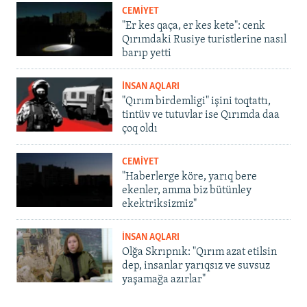
CEMİYET
"Er kes qaça, er kes kete": cenk
Qırımdaki Rusiye turistlerine nasıl
barıp yetti
İNSAN AQLARI
"Qırım birdemligi" işini toqtattı,
tintüv ve tutuvlar ise Qırımda daa
çoq oldı
CEMİYET
"Haberlerge köre, yarıq bere
ekenler, amma biz bütünley
ekektriksizmiz"
İNSAN AQLARI
Olğa Skrıpnık: "Qırım azat etilsin
dep, insanlar yarıqsız ve suvsuz
yaşamağa azırlar"