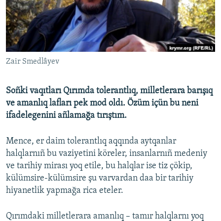
Русский
Українською
QOŞULIÑIZ!
Zair Smedlâyev
Soñki vaqıtları Qırımda tolerantlıq, milletlerara barışıq
ve amanlıq lafları pek mod oldı. Özüm içün bu neni
RFE/RS bütün saytları
ifadelegenini añlamağa tırıştım.
Mence, er daim tolerantlıq aqqında aytqanlar
halqlarnıñ bu vaziyetini köreler, insanlarnıñ medeniy
ve tarihiy mirası yoq etile, bu halqlar ise tiz çökip,
külümsire-külümsire şu varvardan daa bir tarihiy
hiyanetlik yapmağa rica eteler.
Qırımdaki milletlerara amanlıq – tamır halqlarnı yoq