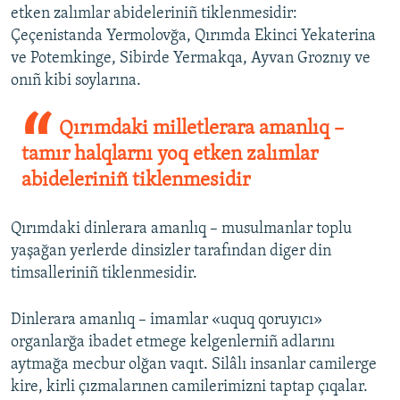
etken zalımlar abideleriniñ tiklenmesidir:
Çeçenistanda Yermolovğa, Qırımda Ekinci Yekaterina
ve Potemkinge, Sibirde Yermakqa, Ayvan Groznıy ve
onıñ kibi soylarına.
Qırımdaki milletlerara amanlıq –
tamır halqlarnı yoq etken zalımlar
abideleriniñ tiklenmesidir
Qırımdaki dinlerara amanlıq – musulmanlar toplu
yaşağan yerlerde dinsizler tarafından diger din
timsalleriniñ tiklenmesidir.
Dinlerara amanlıq – imamlar «uquq qoruyıcı»
organlarğa ibadet etmege kelgenlerniñ adlarını
aytmağa mecbur olğan vaqıt. Silâlı insanlar camilerge
kire, kirli çızmalarınen camilerimizni taptap çıqalar.