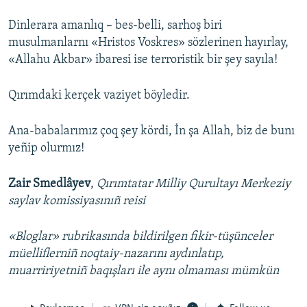
Dinlerara amanlıq – bes-belli, sarhoş biri
musulmanlarnı «Hristos Voskres» sözlerinen hayırlay,
«Allahu Akbar» ibaresi ise terroristik bir şey sayıla!
Qırımdaki kerçek vaziyet böyledir.
Ana-babalarımız çoq şey kördi, İn şa Allah, biz de bunı
yeñip olurmız!
Zair Smedlâyev
,
Qırımtatar Milliy Qurultayı Merkeziy
saylav komissiyasınıñ reisi
«Bloglar» rubrikasında bildirilgen fikir-tüşünceler
müelliflerniñ noqtaiy-nazarını aydınlatıp,
muarririyetniñ baqışları ile aynı olmaması mümkün