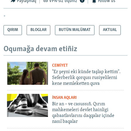
Paylaşmaq
VPN-siz oquñız
Follow us
*
QIRIM
BLOGLAR
BUTÜN MALÜMAT
AKTUAL
Oqumağa devam etiñiz
CEMİYET
"Er şeyni eki künde taşlap kettim".
Seferberlik qorqusı rusiyelilerni
kene memleketten quva
İNSAN AQLARI
Bir an – ve casussıñ. Qırım
mahkemeleri devlet hainligi
qabaatlavlarını daqqalar içinde
nasıl baqalar