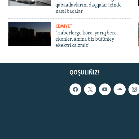
qabaatlavlarını daqqalar içinde
nasıl baqalar
CEMİYET
"Haberlerge köre, yarıq bere
ekenler, amma biz bütünley
ekektriksizmiz"
QOŞULIÑIZ!