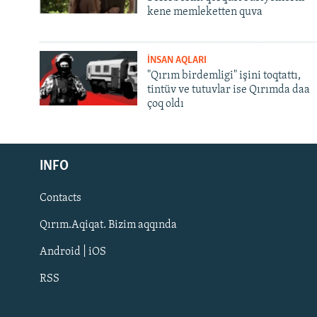
kene memleketten quva
İNSAN AQLARI
"Qırım birdemligi" işini toqtattı,
tintüv ve tutuvlar ise Qırımda daa
çoq oldı
Русский
INFO
Українською
Contacts
QOŞULIÑIZ!
Qırım.Aqiqat. Bizim aqqında
Android | iOS
RSS
RFE/RS bütün saytları