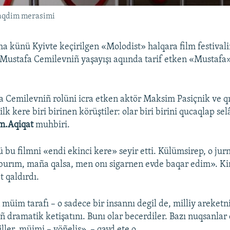
 taqdim merasimi
a künü Kyivte keçirilgen «Molodist» halqara film festival
i Mustafa Cemilevniñ yaşayışı aqıında tarif etken «Mustafa
 Cemilevniñ rolüni icra etken aktör Maksim Pasiçnik ve q
ilk kere biri birinen körüştiler: olar biri birini qucaqlap se
m.Aqiqat
muhbiri.
 bu filmni «endi ekinci kere» seyir etti. Külümsirep, o jurn
burım, maña qalsa, men onı sigarnen evde baqar edim». Ki
t qaldırdı.
müim tarafı – o sadece bir insannı degil de, milliy areketn
ñ dramatik ketişatını. Bunı olar becerdiler. Bazı nuqsanlar 
ler, müimi – yöñeliş», – qayd ete o.