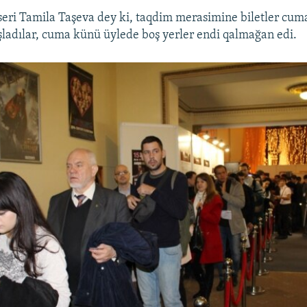
seri Tamila Taşeva dey ki, taqdim merasimine biletler cu
aşladılar, cuma künü üylede boş yerler endi qalmağan edi.