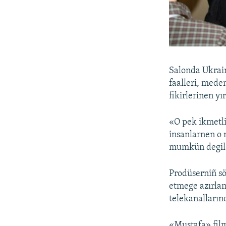
Salonda Ukrain
faalleri, meden
fikirlerinen yı
«O pek ikmetli
insanlarnen o 
mumkün degil»
Prodüserniñ sö
etmege azırlan
telekanalların
«Mustafa» film