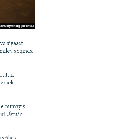
ve siyaset
Cemilev aqqında
 bütün
tmemek
rde numayış
mni Ukrain
 añlata,