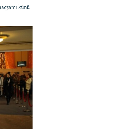
maaqşamı künü