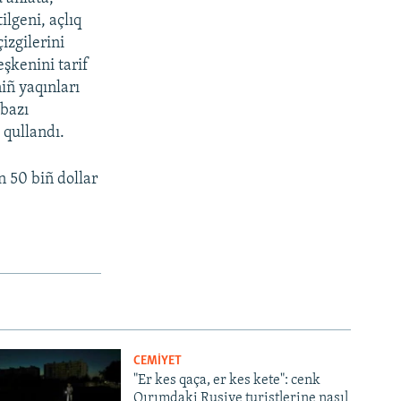
ilgeni, açlıq
çizgilerini
eşkenini tarif
iñ yaqınları
 bazı
 qullandı.
n 50 biñ dollar
CEMİYET
"Er kes qaça, er kes kete": cenk
Qırımdaki Rusiye turistlerine nasıl