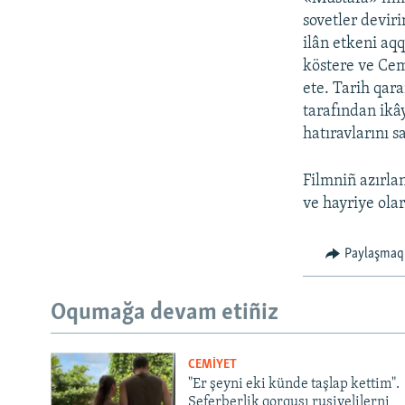
sovetler deviri
ilân etkeni aqq
köstere ve Cem
ete. Tarih qara
tarafından ikây
hatıravlarını s
Filmniñ azırla
ve hayriye ola
Paylaşmaq
Oqumağa devam etiñiz
CEMİYET
"Er şeyni eki künde taşlap kettim".
Seferberlik qorqusı rusiyelilerni