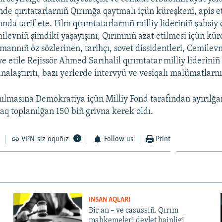
nde qırıtatarlarnıñ Qırımğa qaytmalı içün küreşkeni, apis et
ında tarif ete. Film qırımtatarlarnıñ milliy lideriniñ şahsiy 
ilevniñ şimdiki yaşayışını, Qırımnıñ azat etilmesi içün kür
mannıñ öz sözlerinen, tarihçı, sovet dissidentleri, Cemilevn
e etile Rejissör Ahmed Sarıhalil qırımtatar milliy lideriniñ
analaştırıtı, bazı yerlerde intervyü ve vesiqalı malümatlarnı
nılmasına Demokratiya içün Milliy Fond tarafından ayırılğa
raq toplanılğan 150 biñ grivna kerek oldı.
VPN-siz oquñız
Follow us
Print
İNSAN AQLARI
Bir an – ve casussıñ. Qırım
mahkemeleri devlet hainligi