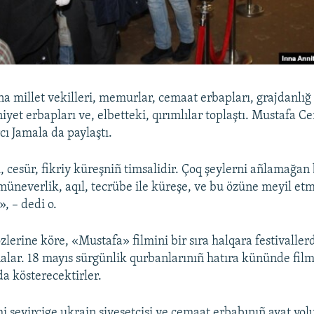
a millet vekilleri, memurlar, cemaat erbapları, grajdanlığ 
iyet erbapları ve, elbetteki, qırımlılar toplaştı. Mustafa 
rcı Jamala da paylaştı.
, cesür, fikriy küreşniñ timsalidir. Çoq şeylerni añlamağan
müneverlik, aqıl, tecrübe ile küreşe, ve bu özüne meyil e
, – dedi o.
zlerine köre, «Mustafa» filmini bir sıra halqara festivalle
alar. 18 mayıs sürgünlik qurbanlarınıñ hatıra kününde fil
da kösterecektirler.
i seyircige ukrain siyesetçisi ve cemaat erbabınıñ ayat yolu