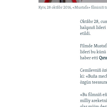
Kyiv, 28 oktâbr 2016, «Mustafa» filminiñ
Oktâbr 28, cum
halqınıñ lider
etildi.
Filmde Mustafa
lideri bu künü 
haber etti
Qırı
Cemilevniñ özü
ki: «Buña mec
özgün teessura
«Bu filmniñ eñ 
milliy areketni
olar müim degil