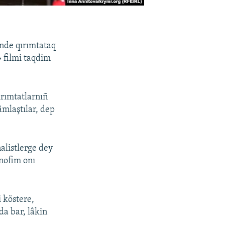
inde qırımtataq
» filmi taqdim
ırımtatlarnıñ
lâmlaştılar, dep
alistlerge dey
nofim onı
i köstere,
da bar, lâkin