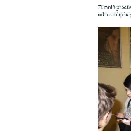
Filmniñ prodü
saba satılıp b