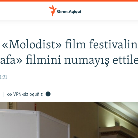
 «Molodist» film festivali
fa» filmini numayış ettil
1:31
VPN-siz oquñız