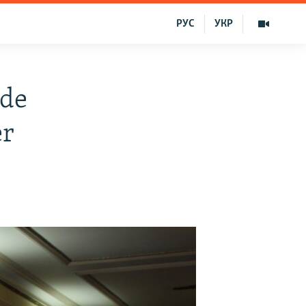
РУС
УКР
nde
er